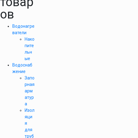
товар
ов
Водонагре
ватели
Нако
пите
льн
ые
Водоснаб
жение
Запо
рная
арм
атур
а
Изол
яци
я
для
труб