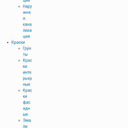
ция
Нару
жна
я
кана
лиза
ция
Краски
Грун
ты
Крас
ки
инте
рьер
ные
Крас
ки
фас
адн
ые
Эма
ли