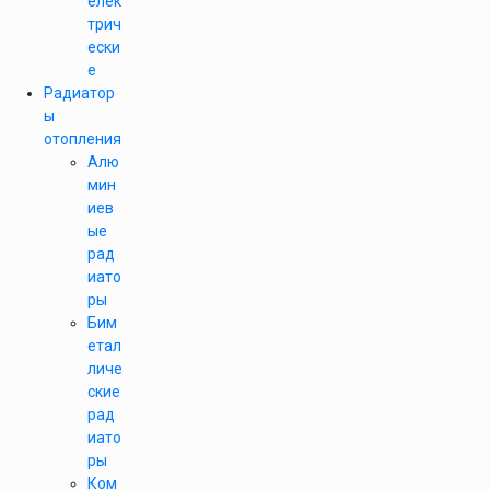
елек
трич
ески
е
Радиатор
ы
отопления
Алю
мин
иев
ые
рад
иато
ры
Бим
етал
личе
ские
рад
иато
ры
Ком