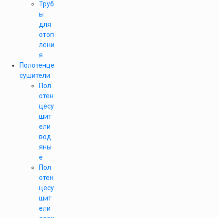
Труб
ы
для
отоп
лени
я
Полотенце
сушители
Пол
отен
цесу
шит
ели
вод
яны
е
Пол
отен
цесу
шит
ели