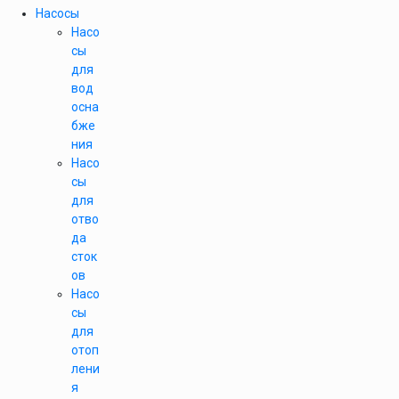
Насосы
Насо
сы
для
вод
осна
бже
ния
Насо
сы
для
отво
да
сток
ов
Насо
сы
для
отоп
лени
я