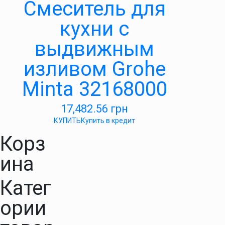
Смеситель для
кухни с
выдвижным
изливом Grohe
Minta 32168000
17,482.56
грн
КУПИТЬ
Купить в кредит
Корз
ина
Катег
ории