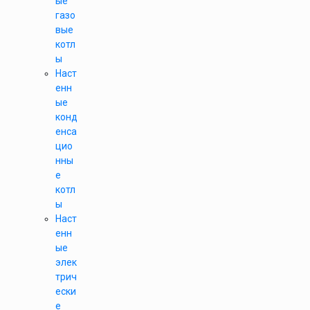
ые
газо
вые
котл
ы
Наст
енн
ые
конд
енса
цио
нны
е
котл
ы
Наст
енн
ые
элек
трич
ески
е