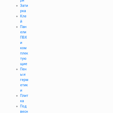
ри
Зати
рка
Кле
й
Пан
ели
ПВХ
и
ком
плек
тую
щие
Пен
ы и
герм
етик
и
Плит
ка
Под
весн