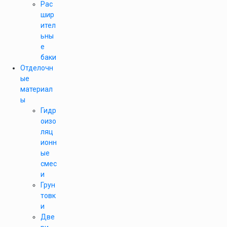
Рас
шир
ител
ьны
е
баки
Отделочн
ые
материал
ы
Гидр
оизо
ляц
ионн
ые
смес
и
Грун
товк
и
Две