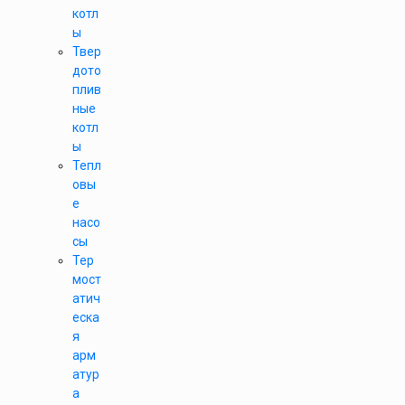
котл
ы
Твер
дото
плив
ные
котл
ы
Тепл
овы
е
насо
сы
Тер
мост
атич
еска
я
арм
атур
а