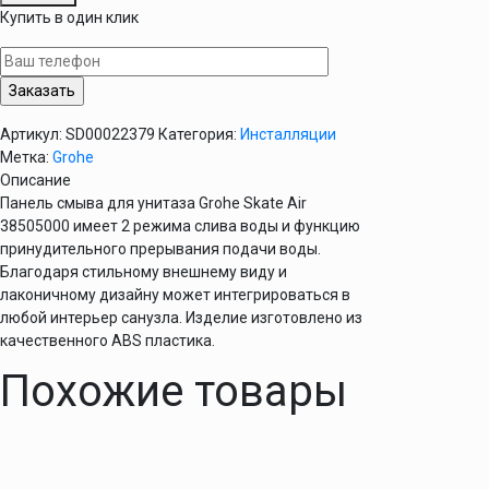
Панель
Купить в один клик
смыва
для
унитаза
Grohe
Skate
Артикул:
SD00022379
Категория:
Инсталляции
Air
Метка:
Grohe
38505000
Описание
Панель смыва для унитаза Grohe Skate Air
38505000 имеет 2 режима слива воды и функцию
принудительного прерывания подачи воды.
Благодаря стильному внешнему виду и
лаконичному дизайну может интегрироваться в
любой интерьер санузла. Изделие изготовлено из
качественного ABS пластика.
Похожие товары