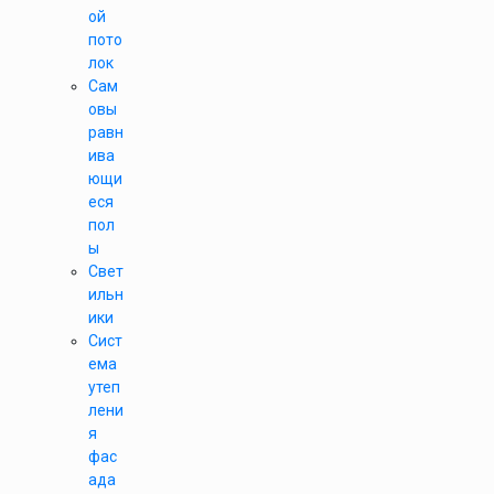
ой
пото
лок
Сам
овы
равн
ива
ющи
еся
пол
ы
Свет
ильн
ики
Сист
ема
утеп
лени
я
фас
ада