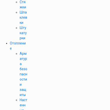
Стя
жки
Шпа
клев
ки
Шту
кату
рки
Отоплени
е
Арм
атур
а
безо
пасн
ости
и
защ
иты
Наст
енн