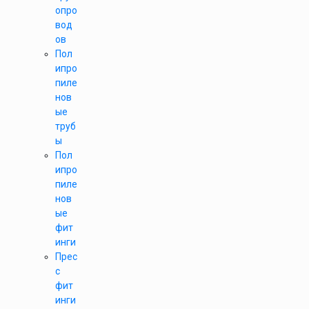
опро
вод
ов
Пол
ипро
пиле
нов
ые
труб
ы
Пол
ипро
пиле
нов
ые
фит
инги
Прес
с
фит
инги