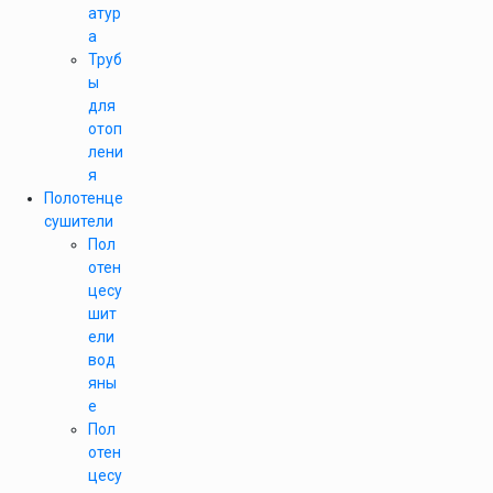
атур
а
Труб
ы
для
отоп
лени
я
Полотенце
сушители
Пол
отен
цесу
шит
ели
вод
яны
е
Пол
отен
цесу