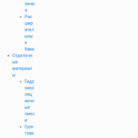
лени
я
Рас
шир
ител
ьны
е
баки
Отделочн
ые
материал
ы
Гидр
оизо
ляц
ионн
ые
смес
и
Грун
товк