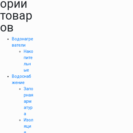
ории
товар
ов
Водонагре
ватели
Нако
пите
льн
ые
Водоснаб
жение
Запо
рная
арм
атур
а
Изол
яци
я