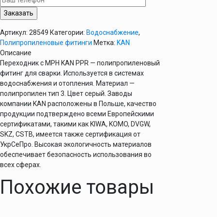
20х1/2"
KAN
PPR
Артикул:
28549
Категории:
Водоснабжение
,
Полипропиленовые фитинги
Метка:
KAN
Описание
Переходник с МРН KAN PPR — полипропиленовый
фитинг для сварки. Используется в системах
водоснабжения и отопления. Материал —
полипропилен тип 3. Цвет серый. Заводы
компании KAN расположены в Польше, качество
продукции подтверждено всеми Европейскими
сертификатами, такими как KIWA, KOMO, DVGW,
SKZ, CSTB, имеется также сертификация от
УкрСеПро. Высокая экологичность материалов
обеспечивает безопасность использования во
всех сферах.
Похожие товары