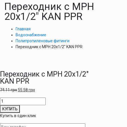
Переходник с МРН
20х1/2″ KAN PPR
Главная
Водоснабжение
Полипропиленовые фитинги
Переходник с МРН 20х1/2″ KAN PPR
Переходник с МРН 20х1/2″
KAN PPR
74.11
грн
55.58
грн
Количество
товара
КУПИТЬ
Переходник
Купить в один клик
с
МРН