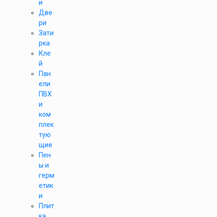
и
Две
ри
Зати
рка
Кле
й
Пан
ели
ПВХ
и
ком
плек
тую
щие
Пен
ы и
герм
етик
и
Плит
ка