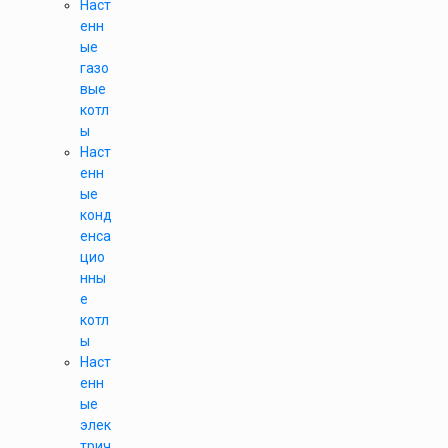
Наст
енн
ые
газо
вые
котл
ы
Наст
енн
ые
конд
енса
цио
нны
е
котл
ы
Наст
енн
ые
элек
трич