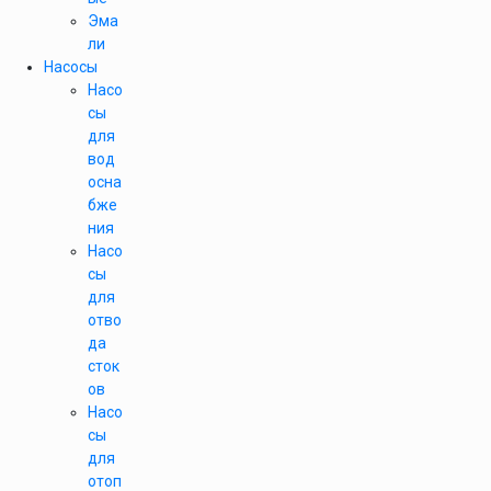
Эма
ли
Насосы
Насо
сы
для
вод
осна
бже
ния
Насо
сы
для
отво
да
сток
ов
Насо
сы
для
отоп