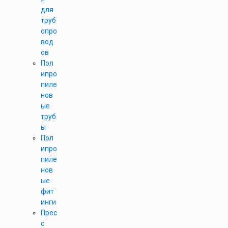
для
труб
опро
вод
ов
Пол
ипро
пиле
нов
ые
труб
ы
Пол
ипро
пиле
нов
ые
фит
инги
Прес
с