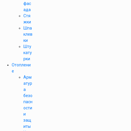
фас
ада
Стя
жки
Шпа
клев
ки
Шту
кату
рки
Отоплени
е
Арм
атур
а
безо
пасн
ости
и
защ
иты