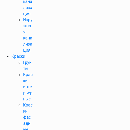
кана
лиза
ция
Нару
жна
я
кана
лиза
ция
Краски
Грун
ты
Крас
ки
инте
рьер
ные
Крас
ки
фас
адн
ые