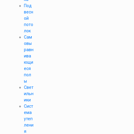
Под
весн
ой
пото
лок
Сам
овы
равн
ива
ющи
еся
пол
ы
Свет
ильн
ики
Сист
ема
утеп
лени
я