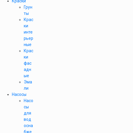
Краски
Грун
ты
Крас
ки
инте
рьер
ные
Крас
ки
фас
адн
ые
Эма
ли
Насосы
Насо
сы
для
вод
осна
бже