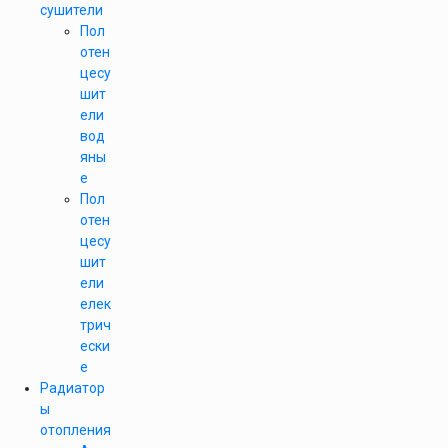
сушители
Пол
отен
цесу
шит
ели
вод
яны
е
Пол
отен
цесу
шит
ели
елек
трич
ески
е
Радиатор
ы
отопления