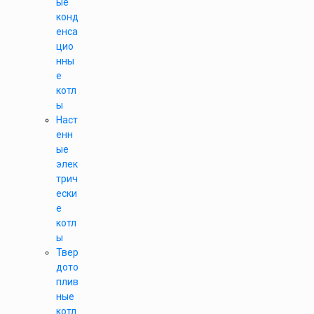
ые
конд
енса
цио
нны
е
котл
ы
Наст
енн
ые
элек
трич
ески
е
котл
ы
Твер
дото
плив
ные
котл