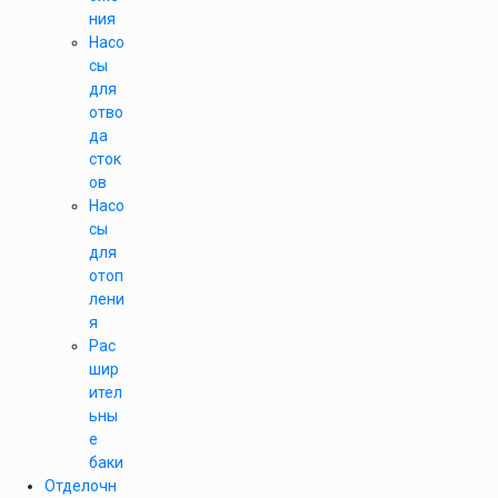
ния
Насо
сы
для
отво
да
сток
ов
Насо
сы
для
отоп
лени
я
Рас
шир
ител
ьны
е
баки
Отделочн