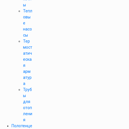
ы
Тепл
овы
е
насо
сы
Тер
мост
атич
еска
я
арм
атур
а
Труб
ы
для
отоп
лени
я
Полотенце