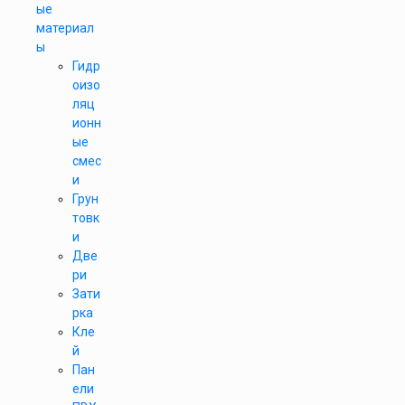
ые
материал
ы
Гидр
оизо
ляц
ионн
ые
смес
и
Грун
товк
и
Две
ри
Зати
рка
Кле
й
Пан
ели