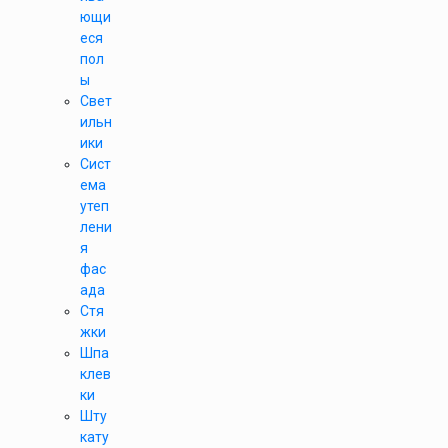
ющи
еся
пол
ы
Свет
ильн
ики
Сист
ема
утеп
лени
я
фас
ада
Стя
жки
Шпа
клев
ки
Шту
кату