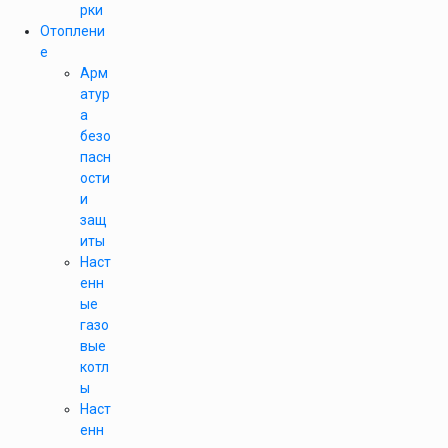
рки
Отоплени
е
Арм
атур
а
безо
пасн
ости
и
защ
иты
Наст
енн
ые
газо
вые
котл
ы
Наст
енн