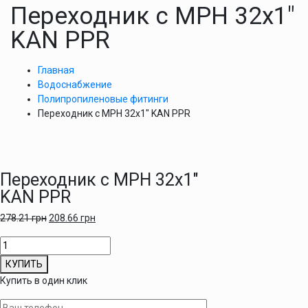
Переходник с МРН 32х1″
KAN PPR
Главная
Водоснабжение
Полипропиленовые фитинги
Переходник с МРН 32х1″ KAN PPR
Переходник с МРН 32х1″
KAN PPR
278.21
грн
208.66
грн
Количество
товара
КУПИТЬ
Переходник
Купить в один клик
с
МРН