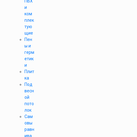
ПВХ
и
ком
плек
тую
щие
Пен
ы и
герм
етик
и
Плит
ка
Под
весн
ой
пото
лок
Сам
овы
равн
ива