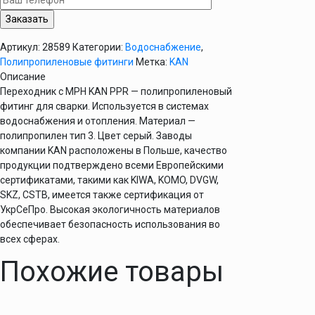
32х1"
KAN
PPR
Артикул:
28589
Категории:
Водоснабжение
,
Полипропиленовые фитинги
Метка:
KAN
Описание
Переходник с МРН KAN PPR — полипропиленовый
фитинг для сварки. Используется в системах
водоснабжения и отопления. Материал —
полипропилен тип 3. Цвет серый. Заводы
компании KAN расположены в Польше, качество
продукции подтверждено всеми Европейскими
сертификатами, такими как KIWA, KOMO, DVGW,
SKZ, CSTB, имеется также сертификация от
УкрСеПро. Высокая экологичность материалов
обеспечивает безопасность использования во
всех сферах.
Похожие товары