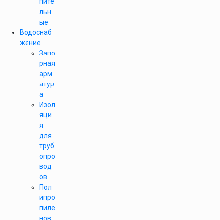
пите
льн
ые
Водоснаб
жение
Запо
рная
арм
атур
а
Изол
яци
я
для
труб
опро
вод
ов
Пол
ипро
пиле
нов