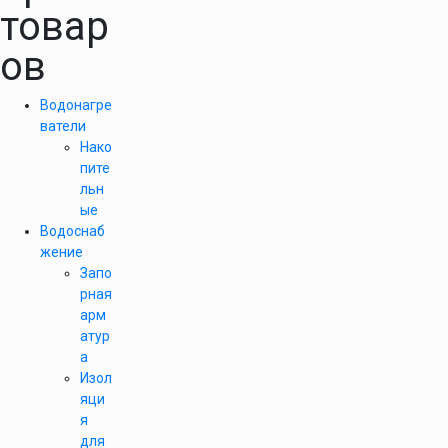
товар
ов
Водонагре
ватели
Нако
пите
льн
ые
Водоснаб
жение
Запо
рная
арм
атур
а
Изол
яци
я
для