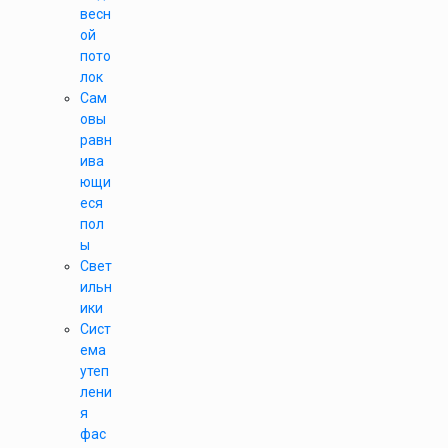
весн
ой
пото
лок
Сам
овы
равн
ива
ющи
еся
пол
ы
Свет
ильн
ики
Сист
ема
утеп
лени
я
фас