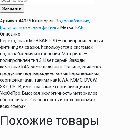
32х3/4"
KAN
PPR
Артикул:
44985
Категории:
Водоснабжение
,
Полипропиленовые фитинги
Метка:
KAN
Описание
Переходник с МРН KAN PPR — полипропиленовый
фитинг для сварки. Используется в системах
водоснабжения и отопления. Материал —
полипропилен тип 3. Цвет серый. Заводы
компании KAN расположены в Польше, качество
продукции подтверждено всеми Европейскими
сертификатами, такими как KIWA, KOMO, DVGW,
SKZ, CSTB, имеется также сертификация от
УкрСеПро. Высокая экологичность материалов
обеспечивает безопасность использования во
всех сферах.
Похожие товары