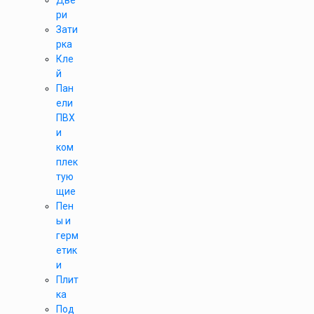
Две
ри
Зати
рка
Кле
й
Пан
ели
ПВХ
и
ком
плек
тую
щие
Пен
ы и
герм
етик
и
Плит
ка
Под