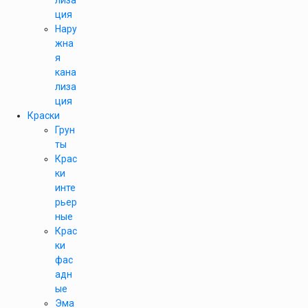
лиза
ция
Нару
жна
я
кана
лиза
ция
Краски
Грун
ты
Крас
ки
инте
рьер
ные
Крас
ки
фас
адн
ые
Эма