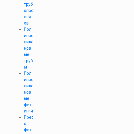
труб
опро
вод
ов
Пол
ипро
пиле
нов
ые
труб
ы
Пол
ипро
пиле
нов
ые
фит
инги
Прес
с
фит