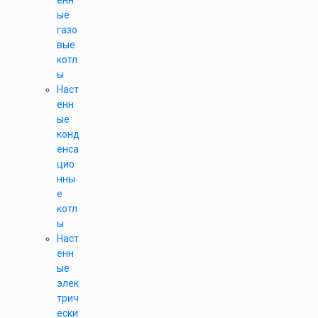
енн
ые
газо
вые
котл
ы
Наст
енн
ые
конд
енса
цио
нны
е
котл
ы
Наст
енн
ые
элек
трич
ески