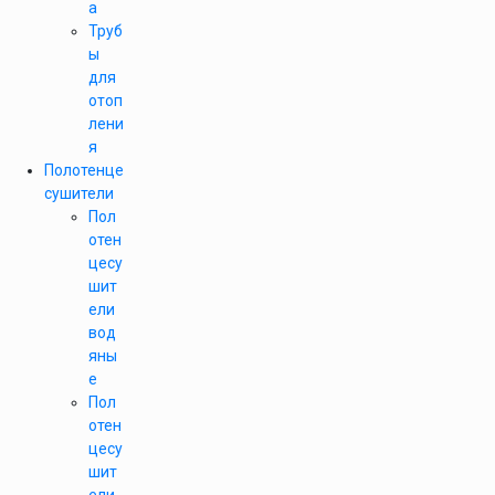
а
Труб
ы
для
отоп
лени
я
Полотенце
сушители
Пол
отен
цесу
шит
ели
вод
яны
е
Пол
отен
цесу
шит