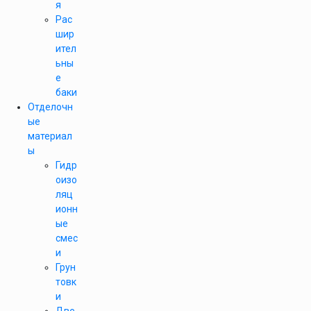
я
Рас
шир
ител
ьны
е
баки
Отделочн
ые
материал
ы
Гидр
оизо
ляц
ионн
ые
смес
и
Грун
товк
и