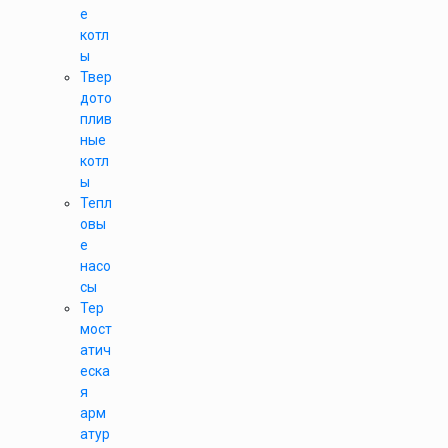
е
котл
ы
Твер
дото
плив
ные
котл
ы
Тепл
овы
е
насо
сы
Тер
мост
атич
еска
я
арм
атур