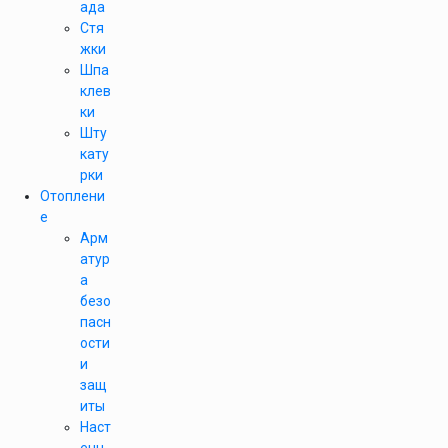
ада
Стя
жки
Шпа
клев
ки
Шту
кату
рки
Отоплени
е
Арм
атур
а
безо
пасн
ости
и
защ
иты
Наст