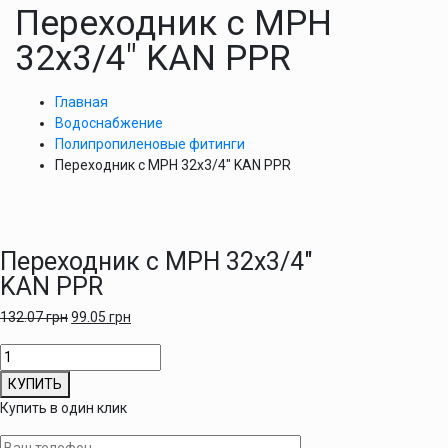
Переходник с МРН
32х3/4″ KAN PPR
Главная
Водоснабжение
Полипропиленовые фитинги
Переходник с МРН 32х3/4″ KAN PPR
Переходник с МРН 32х3/4″
KAN PPR
132.07
грн
99.05
грн
Количество
товара
КУПИТЬ
Переходник
Купить в один клик
с
МРН