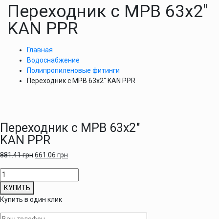
Переходник с МРВ 63х2″
KAN PPR
Главная
Водоснабжение
Полипропиленовые фитинги
Переходник с МРВ 63х2″ KAN PPR
Переходник с МРВ 63х2″
KAN PPR
881.41
грн
661.06
грн
Количество
товара
КУПИТЬ
Переходник
Купить в один клик
с
МРВ