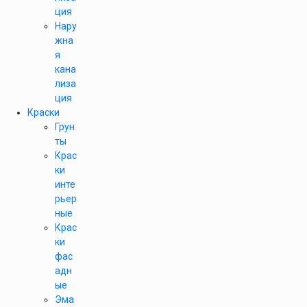
ция
Нару
жна
я
кана
лиза
ция
Краски
Грун
ты
Крас
ки
инте
рьер
ные
Крас
ки
фас
адн
ые
Эма