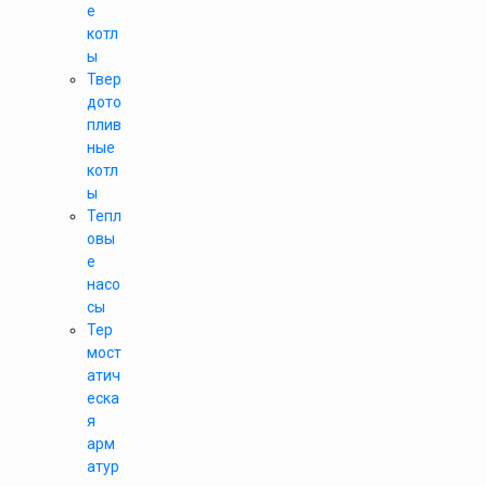
е
котл
ы
Твер
дото
плив
ные
котл
ы
Тепл
овы
е
насо
сы
Тер
мост
атич
еска
я
арм
атур