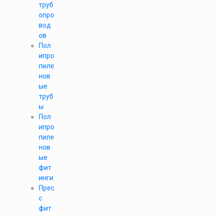
труб
опро
вод
ов
Пол
ипро
пиле
нов
ые
труб
ы
Пол
ипро
пиле
нов
ые
фит
инги
Прес
с
фит