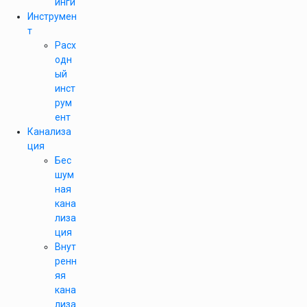
инги
Инструмен
т
Расх
одн
ый
инст
рум
ент
Канализа
ция
Бес
шум
ная
кана
лиза
ция
Внут
ренн
яя
кана
лиза