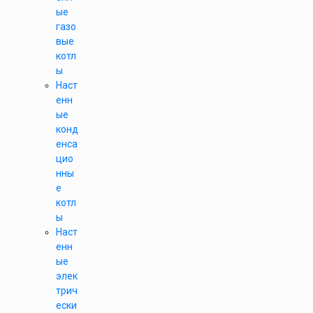
ые
газо
вые
котл
ы
Наст
енн
ые
конд
енса
цио
нны
е
котл
ы
Наст
енн
ые
элек
трич
ески