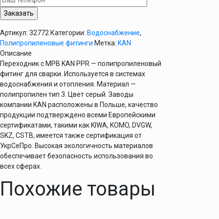
63х2"
KAN
PPR
Артикул:
32772
Категории:
Водоснабжение
,
Полипропиленовые фитинги
Метка:
KAN
Описание
Переходник с МРВ KAN PPR — полипропиленовый
фитинг для сварки. Используется в системах
водоснабжения и отопления. Материал —
полипропилен тип 3. Цвет серый. Заводы
компании KAN расположены в Польше, качество
продукции подтверждено всеми Европейскими
сертификатами, такими как KIWA, KOMO, DVGW,
SKZ, CSTB, имеется также сертификация от
УкрСеПро. Высокая экологичность материалов
обеспечивает безопасность использования во
всех сферах.
Похожие товары