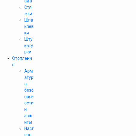
ада
Стя
жки
Шпа
клев
ки
Шту
кату
рки
Отоплени
е
Арм
атур
а
безо
пасн
ости
и
защ
иты
Наст
енн