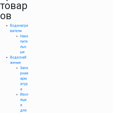
товар
ов
Водонагре
ватели
Нако
пите
льн
ые
Водоснаб
жение
Запо
рная
арм
атур
а
Изол
яци
я
для