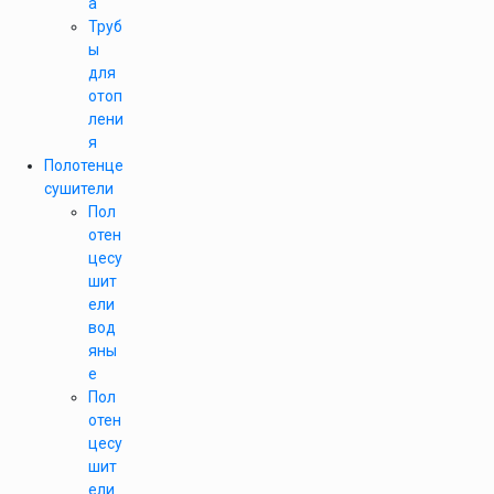
а
Труб
ы
для
отоп
лени
я
Полотенце
сушители
Пол
отен
цесу
шит
ели
вод
яны
е
Пол
отен
цесу
шит
ели