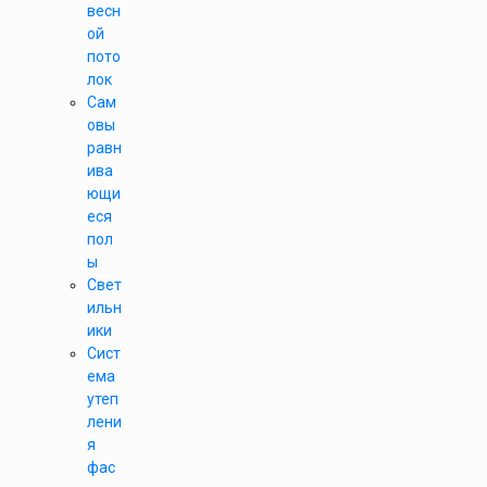
весн
ой
пото
лок
Сам
овы
равн
ива
ющи
еся
пол
ы
Свет
ильн
ики
Сист
ема
утеп
лени
я
фас