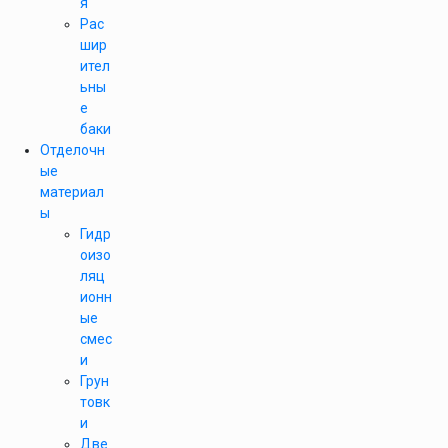
я
Рас
шир
ител
ьны
е
баки
Отделочн
ые
материал
ы
Гидр
оизо
ляц
ионн
ые
смес
и
Грун
товк
и
Две