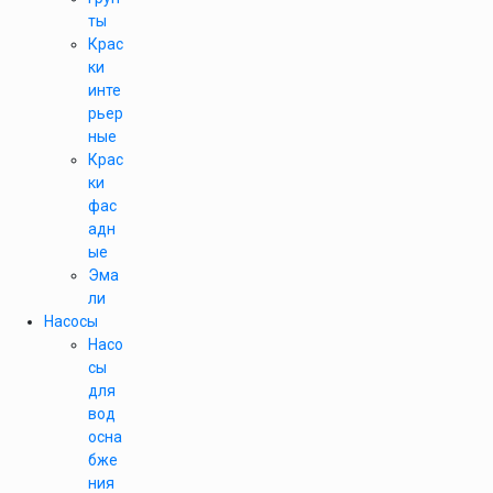
ты
Крас
ки
инте
рьер
ные
Крас
ки
фас
адн
ые
Эма
ли
Насосы
Насо
сы
для
вод
осна
бже
ния