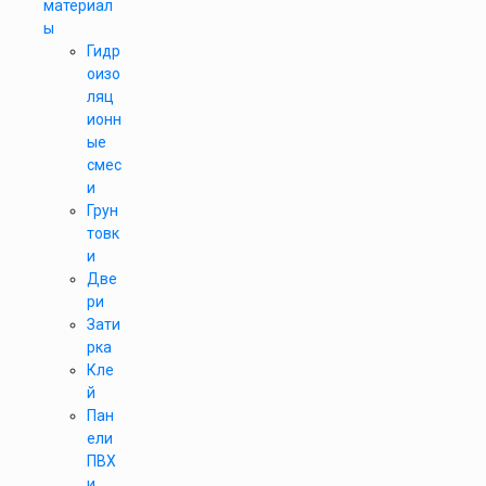
материал
ы
Гидр
оизо
ляц
ионн
ые
смес
и
Грун
товк
и
Две
ри
Зати
рка
Кле
й
Пан
ели
ПВХ
и