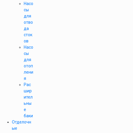
Насо
сы
для
отво
да
сток
ов
Насо
сы
для
отоп
лени
я
Рас
шир
ител
ьны
е
баки
Отделочн
ые