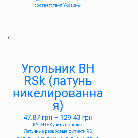
соответствия Украины.
Угольник ВН
RSk (латунь
никелированна
я)
47.87
грн
–
129.43
грн
КУПИТЬ
Купить в кредит
Латунные резьбовые фитинги RS
используются для создания разъемных