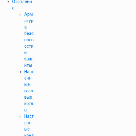
Отоплени
е
Арм
атур
а
безо
пасн
ости
и
защ
иты
Наст
енн
ые
газо
вые
котл
ы
Наст
енн
ые
конд