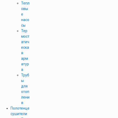
Тепл
овы
е
насо
сы
Тер
мост
атич
еска
я
арм
атур
а
Труб
ы
для
отоп
лени
я
Полотенце
сушители