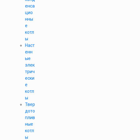
енса
цио
нны
е
котл
ы
Наст
енн
ые
элек
трич
ески
е
котл
ы
Твер
дото
плив
ные
котл
ы