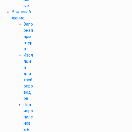
ые
Водоснаб
жение
Запо
рная
арм
атур
а
Изол
яци
я
для
труб
опро
вод
ов
Пол
ипро
пиле
нов
ые