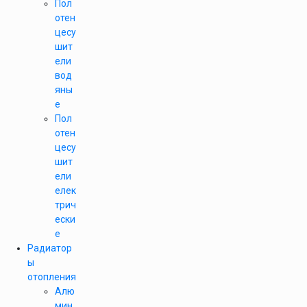
Пол
отен
цесу
шит
ели
вод
яны
е
Пол
отен
цесу
шит
ели
елек
трич
ески
е
Радиатор
ы
отопления
Алю
мин