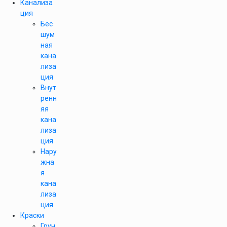
Канализа
ция
Бес
шум
ная
кана
лиза
ция
Внут
ренн
яя
кана
лиза
ция
Нару
жна
я
кана
лиза
ция
Краски
Грун