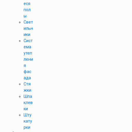
еся
пол
ы
Свет
ильн
ики
Сист
ема
утеп
лени
я
фас
ада
Стя
жки
Шпа
клев
ки
Шту
кату
рки