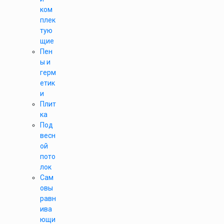
ком
плек
тую
щие
Пен
ы и
герм
етик
и
Плит
ка
Под
весн
ой
пото
лок
Сам
овы
равн
ива
ющи