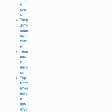
е
котл
ы
Твер
дото
плив
ные
котл
ы
Тепл
овы
е
насо
сы
Тер
мост
атич
еска
я
арм
атур