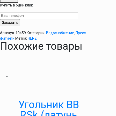
Пресс-
Купить в один клик
соединение
с
внутренней
резьбой
26х3-
Артикул:
10459
Категории:
Водоснабжение
,
Пресс
1"
фитинги
Метка:
HERZ
HERZ
Похожие товары
Угольник ВВ
RSk (латунь