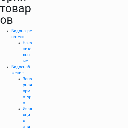
товар
ов
Водонагре
ватели
Нако
пите
льн
ые
Водоснаб
жение
Запо
рная
арм
атур
а
Изол
яци
я
для