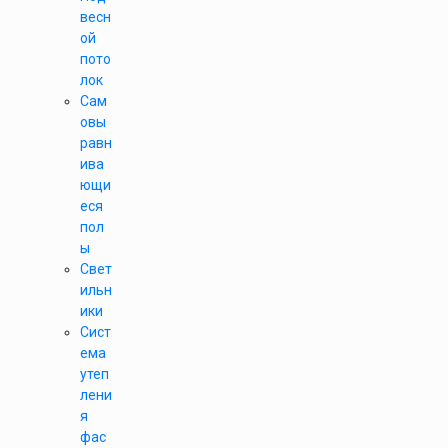
весн
ой
пото
лок
Сам
овы
равн
ива
ющи
еся
пол
ы
Свет
ильн
ики
Сист
ема
утеп
лени
я
фас