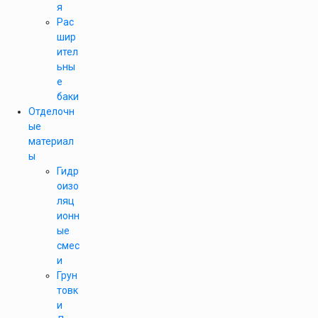
я
Рас
шир
ител
ьны
е
баки
Отделочн
ые
материал
ы
Гидр
оизо
ляц
ионн
ые
смес
и
Грун
товк
и