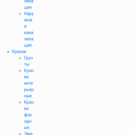
лиза
ция
Нару
жна
я
кана
лиза
ция
Краски
Грун
ты
Крас
ки
инте
рьер
ные
Крас
ки
фас
адн
ые
Эма