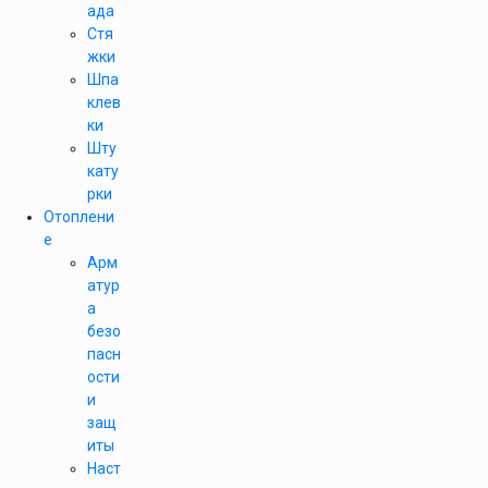
ада
Стя
жки
Шпа
клев
ки
Шту
кату
рки
Отоплени
е
Арм
атур
а
безо
пасн
ости
и
защ
иты
Наст