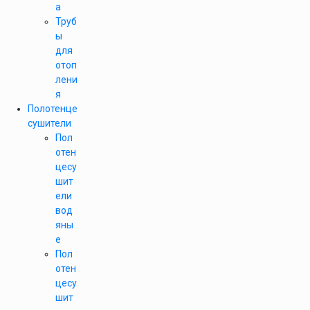
а
Труб
ы
для
отоп
лени
я
Полотенце
сушители
Пол
отен
цесу
шит
ели
вод
яны
е
Пол
отен
цесу
шит