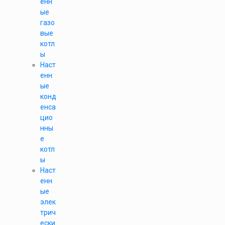
енн
ые
газо
вые
котл
ы
Наст
енн
ые
конд
енса
цио
нны
е
котл
ы
Наст
енн
ые
элек
трич
ески