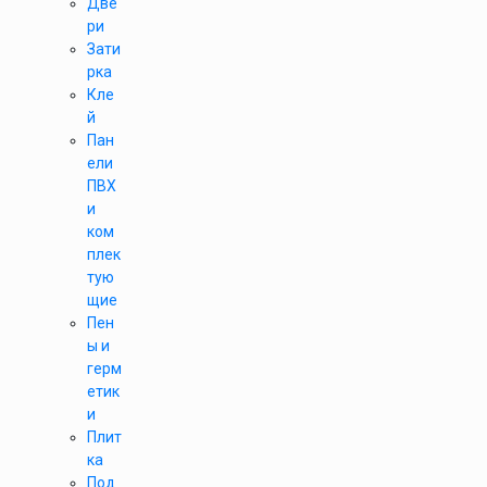
Две
ри
Зати
рка
Кле
й
Пан
ели
ПВХ
и
ком
плек
тую
щие
Пен
ы и
герм
етик
и
Плит
ка
Под