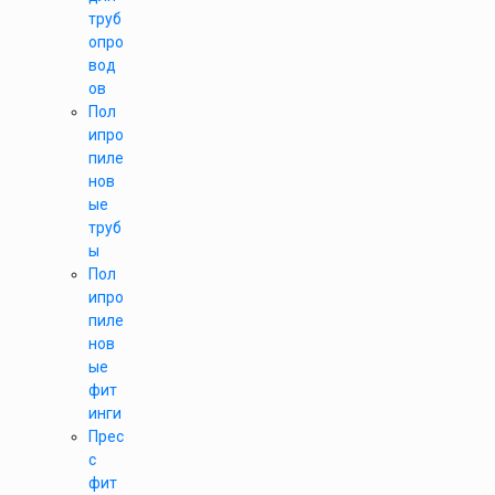
труб
опро
вод
ов
Пол
ипро
пиле
нов
ые
труб
ы
Пол
ипро
пиле
нов
ые
фит
инги
Прес
с
фит