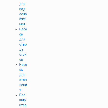
для
вод
осна
бже
ния
Насо
сы
для
отво
да
сток
ов
Насо
сы
для
отоп
лени
я
Рас
шир
ител