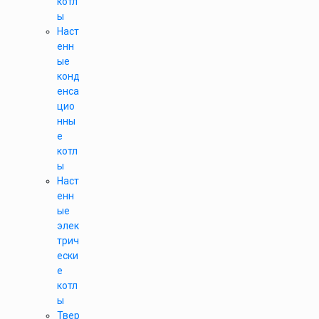
котл
ы
Наст
енн
ые
конд
енса
цио
нны
е
котл
ы
Наст
енн
ые
элек
трич
ески
е
котл
ы
Твер