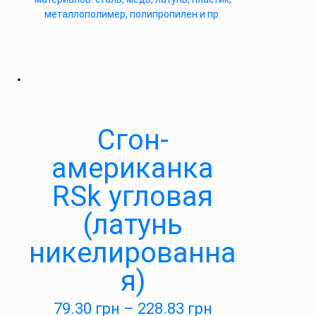
металлополимер, полипропилен и пр.
Сгон-
американка
RSk угловая
(латунь
никелированна
я)
79.30
грн
–
228.83
грн