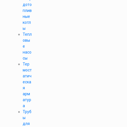
дото
плив
ные
котл
ы
Тепл
овы
е
насо
сы
Тер
мост
атич
еска
я
арм
атур
а
Труб
ы
для