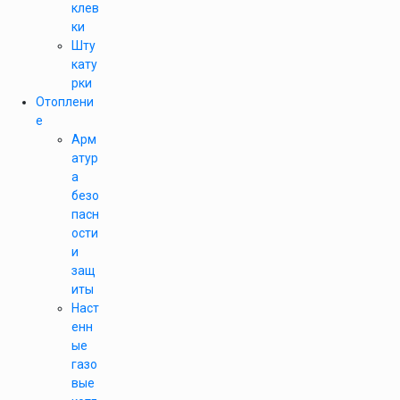
клев
ки
Шту
кату
рки
Отоплени
е
Арм
атур
а
безо
пасн
ости
и
защ
иты
Наст
енн
ые
газо
вые