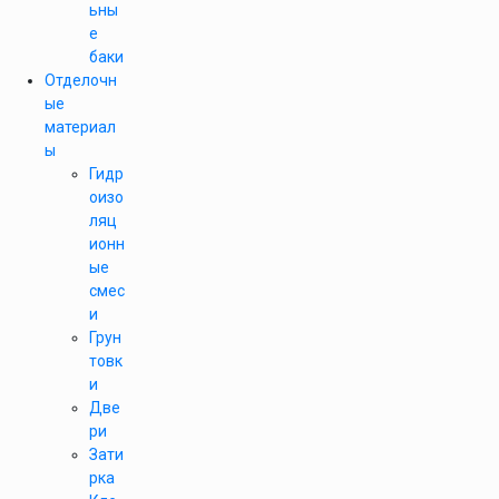
ьны
е
баки
Отделочн
ые
материал
ы
Гидр
оизо
ляц
ионн
ые
смес
и
Грун
товк
и
Две
ри
Зати
рка