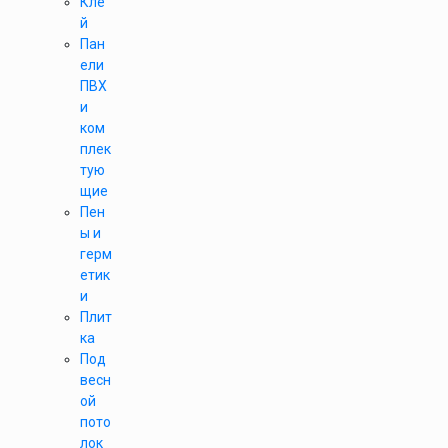
Кле
й
Пан
ели
ПВХ
и
ком
плек
тую
щие
Пен
ы и
герм
етик
и
Плит
ка
Под
весн
ой
пото
лок