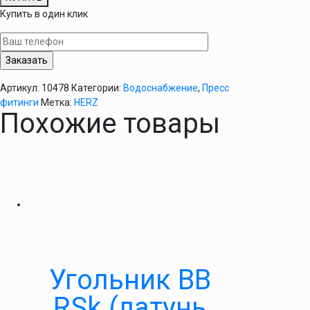
Пресс-
Купить в один клик
тройник
редукционный
20х2-
16х2-
16х2
Артикул:
10478
Категории:
Водоснабжение
,
Пресс
HERZ
фитинги
Метка:
HERZ
Похожие товары
Угольник ВВ
RSk (латунь