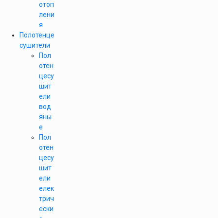
отоп
лени
я
Полотенце
сушители
Пол
отен
цесу
шит
ели
вод
яны
е
Пол
отен
цесу
шит
ели
елек
трич
ески