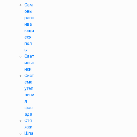
Сам
овы
равн
ива
ющи
еся
пол
ы
Свет
ильн
ики
Сист
ема
утеп
лени
я
фас
ада
Стя
жки
Шпа