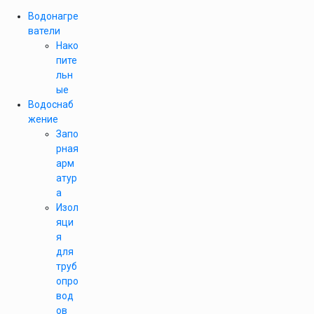
Водонагре
ватели
Нако
пите
льн
ые
Водоснаб
жение
Запо
рная
арм
атур
а
Изол
яци
я
для
труб
опро
вод
ов