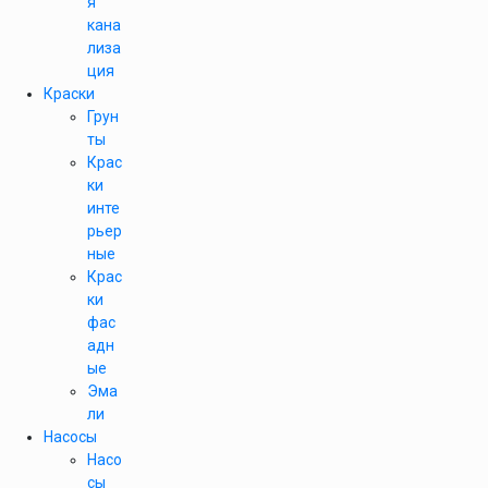
я
кана
лиза
ция
Краски
Грун
ты
Крас
ки
инте
рьер
ные
Крас
ки
фас
адн
ые
Эма
ли
Насосы
Насо
сы