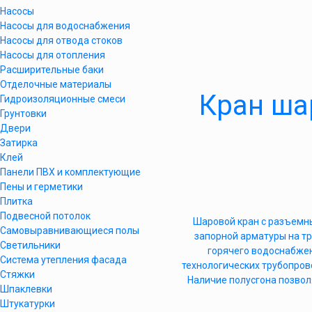
Насосы
Насосы для водоснабжения
Насосы для отвода стоков
Насосы для отопления
Расширительные баки
Отделочные материалы
Кран ша
Гидроизоляционные смеси
Грунтовки
Двери
Затирка
Клей
Панели ПВХ и комплектующие
Пены и герметики
Плитка
Подвесной потолок
Шаровой кран с разъемн
Самовыравнивающиеся полы
запорной арматуры на тр
Светильники
горячего водоснабжен
Система утепления фасада
технологических трубопров
Стяжки
Наличие полусгона позвол
Шпаклевки
Штукатурки