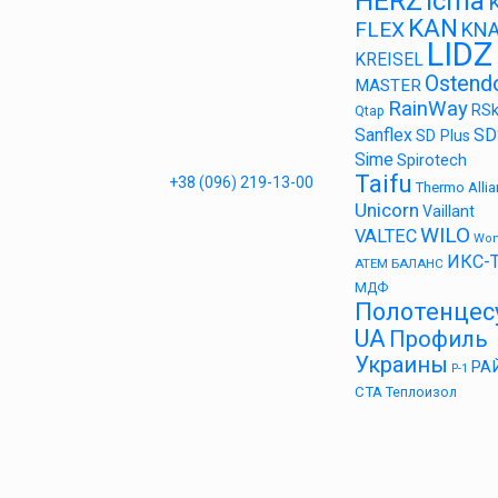
HERZ
Icma
KAN
FLEX
KN
LIDZ
KREISEL
Ostend
MASTER
RainWay
RS
Qtap
Sanflex
SD
SD Plus
Sime
Spirotech
Taifu
+38 (096) 219-13-00
Thermo Alli
Unicorn
Vaillant
WILO
VALTEC
Wo
ИКС-
АТЕМ
БАЛАНС
МДФ
Полотенцес
UA
Профиль
Украины
РА
Р-1
СТА
Теплоизол