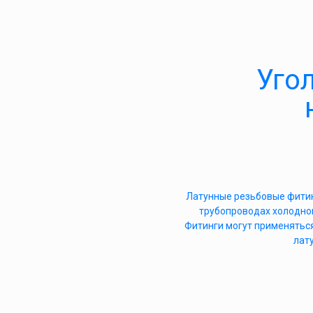
Уго
Латунные резьбовые фитин
трубопроводах холодног
Фитинги могут применяться
лату