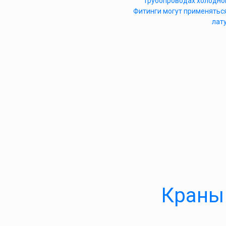
трубопроводах холодног
Фитинги могут применяться
лату
Краны