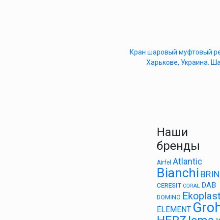
Кран шаровый муфтовый ре
Харькове, Украина. 
Наши
бренды
Atlantic
Airfel
Bianchi
BRI
DAB
CERESIT
CORAL
Ekoplast
DOMINO
Gro
ELEMENT