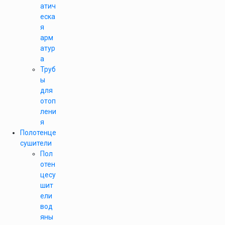
атич
еска
я
арм
атур
а
Труб
ы
для
отоп
лени
я
Полотенце
сушители
Пол
отен
цесу
шит
ели
вод
яны