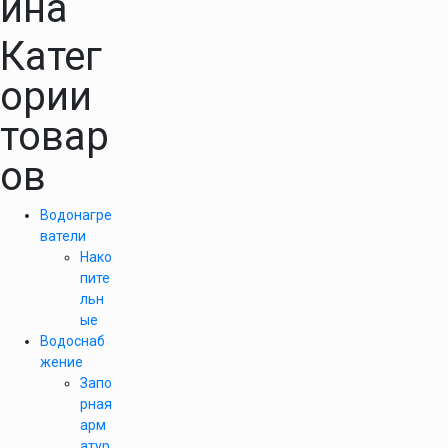
ина
Катег
ории
товар
ов
Водонагре
ватели
Нако
пите
льн
ые
Водоснаб
жение
Запо
рная
арм
атур