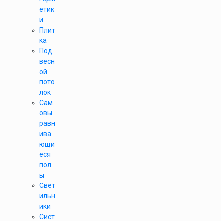
етик
и
Плит
ка
Под
весн
ой
пото
лок
Сам
овы
равн
ива
ющи
еся
пол
ы
Свет
ильн
ики
Сист