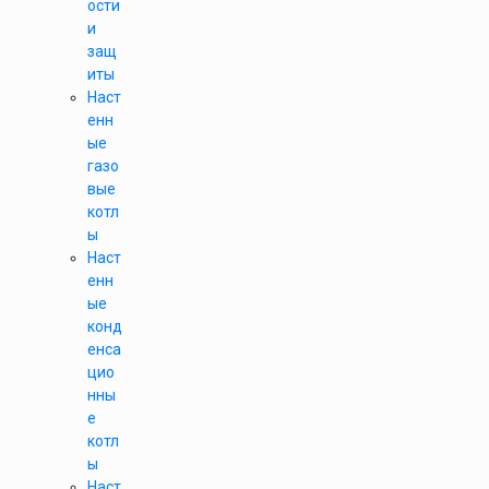
ости
и
защ
иты
Наст
енн
ые
газо
вые
котл
ы
Наст
енн
ые
конд
енса
цио
нны
е
котл
ы
Наст