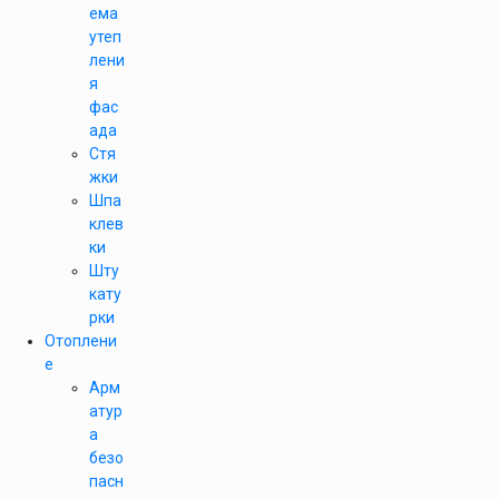
ема
утеп
лени
я
фас
ада
Стя
жки
Шпа
клев
ки
Шту
кату
рки
Отоплени
е
Арм
атур
а
безо
пасн