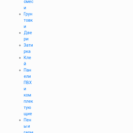
смес
и
Грун
товк
и
Две
ри
Зати
рка
Кле
й
Пан
ели
ПВХ
и
ком
плек
тую
щие
Пен
ы и
герм