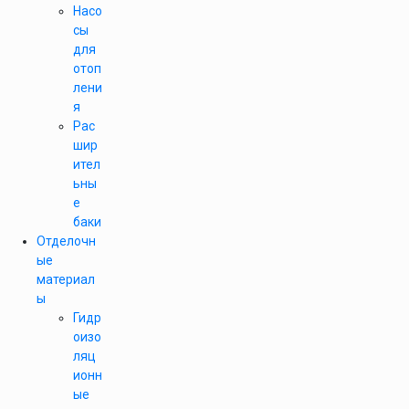
Насо
сы
для
отоп
лени
я
Рас
шир
ител
ьны
е
баки
Отделочн
ые
материал
ы
Гидр
оизо
ляц
ионн
ые