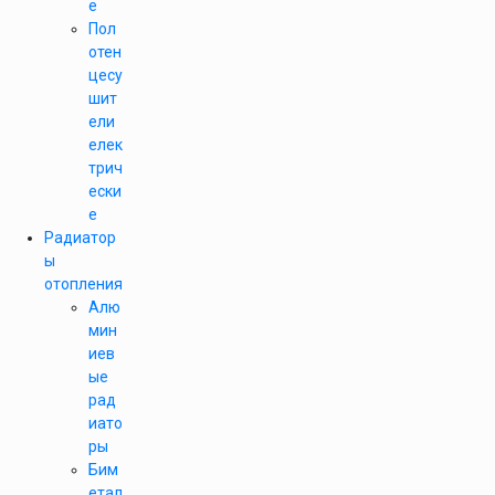
е
Пол
отен
цесу
шит
ели
елек
трич
ески
е
Радиатор
ы
отопления
Алю
мин
иев
ые
рад
иато
ры
Бим
етал