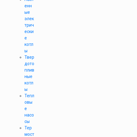
енн
ые
элек
трич
ески
е
котл
ы
Твер
дото
плив
ные
котл
ы
Тепл
овы
е
насо
сы
Тер
мост