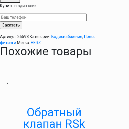
Пресс-
Купить в один клик
тройник
редукционный
40х3,5-
40х3,5-
32х3
Артикул:
26593
Категории:
Водоснабжение
,
Пресс
Herz
фитинги
Метка:
HERZ
Похожие товары
Обратный
клапан RSk