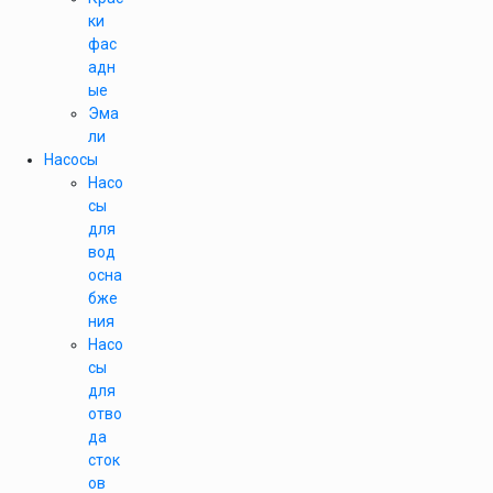
ки
фас
адн
ые
Эма
ли
Насосы
Насо
сы
для
вод
осна
бже
ния
Насо
сы
для
отво
да
сток
ов