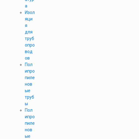
а
Изол
яци
я
для
труб
опро
вод
ов
Пол
ипро
пиле
нов
ые
труб
ы
Пол
ипро
пиле
нов
ые