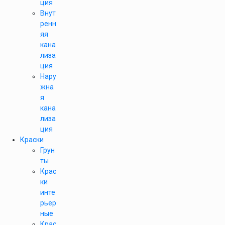
ция
Внут
ренн
яя
кана
лиза
ция
Нару
жна
я
кана
лиза
ция
Краски
Грун
ты
Крас
ки
инте
рьер
ные
Крас