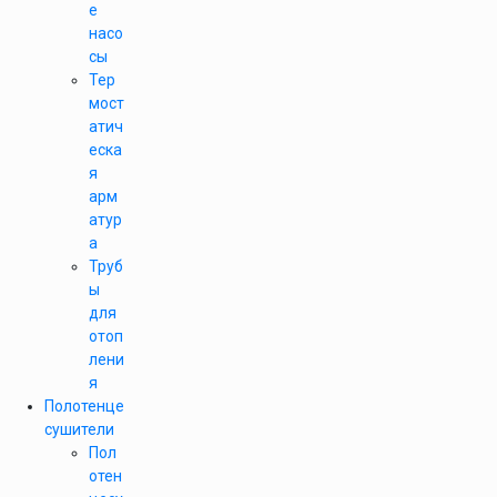
е
насо
сы
Тер
мост
атич
еска
я
арм
атур
а
Труб
ы
для
отоп
лени
я
Полотенце
сушители
Пол
отен