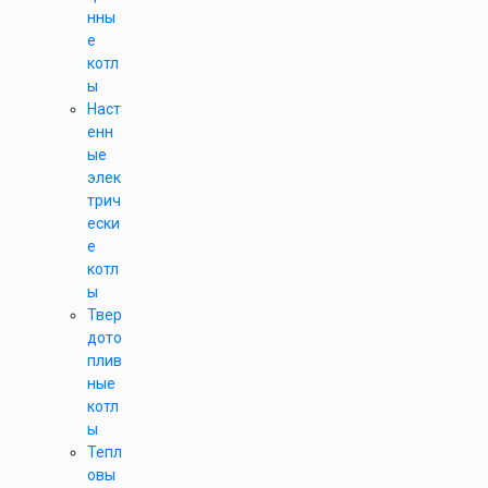
нны
е
котл
ы
Наст
енн
ые
элек
трич
ески
е
котл
ы
Твер
дото
плив
ные
котл
ы
Тепл
овы