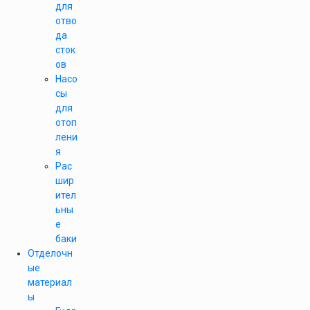
для
отво
да
сток
ов
Насо
сы
для
отоп
лени
я
Рас
шир
ител
ьны
е
баки
Отделочн
ые
материал
ы