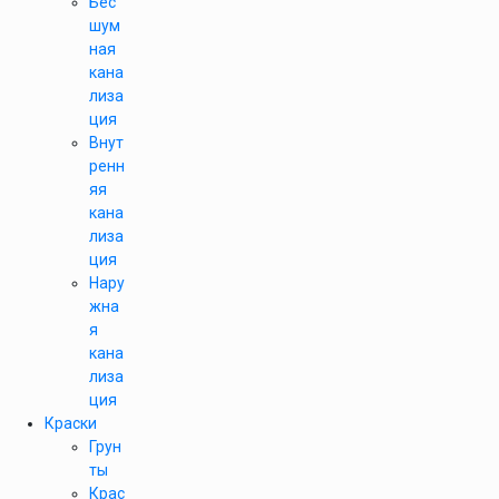
Бес
шум
ная
кана
лиза
ция
Внут
ренн
яя
кана
лиза
ция
Нару
жна
я
кана
лиза
ция
Краски
Грун
ты
Крас