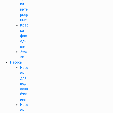
ки
инте
рьер
ные
Крас
ки
фас
адн
ые
Эма
ли
Насосы
Насо
сы
для
вод
осна
бже
ния
Насо
сы