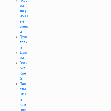
Гидр
оизо
ляц
ионн
ые
смес
и
Грун
товк
и
Две
ри
Зати
рка
Кле
й
Пан
ели
ПВХ
и
ком
плек