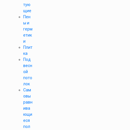
тую
щие
Пен
ы и
герм
етик
и
Плит
ка
Под
весн
ой
пото
лок
Сам
овы
равн
ива
ющи
еся
пол