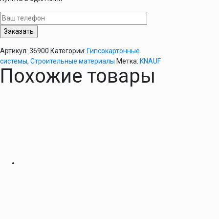
KNAUF
CD
60/3,0м
(
0,6мм
Артикул:
36900
Категории:
Гипсокартонные
)
системы
,
Строительные материалы
Метка:
KNAUF
Похожие товары