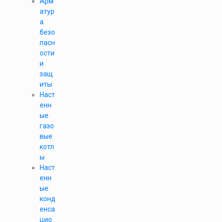
Арм
атур
а
безо
пасн
ости
и
защ
иты
Наст
енн
ые
газо
вые
котл
ы
Наст
енн
ые
конд
енса
цио