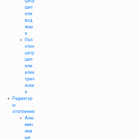
цесу
шит
ели
вод
яны
е
Пол
отен
цесу
шит
ели
елек
трич
ески
е
Радиатор
ы
отопления
Алю
мин
иев
ые