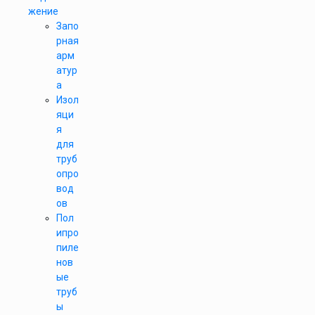
жение
Запо
рная
арм
атур
а
Изол
яци
я
для
труб
опро
вод
ов
Пол
ипро
пиле
нов
ые
труб
ы