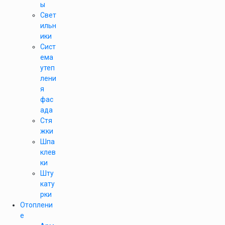
ы
Свет
ильн
ики
Сист
ема
утеп
лени
я
фас
ада
Стя
жки
Шпа
клев
ки
Шту
кату
рки
Отоплени
е