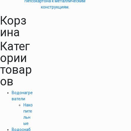
гипсокартона к металлическим
конструкциям.
Корз
ина
Катег
ории
товар
ов
Водонагре
ватели
Нако
пите
льн
ые
Водоснаб