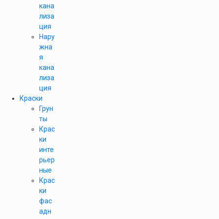
кана
лиза
ция
Нару
жна
я
кана
лиза
ция
Краски
Грун
ты
Крас
ки
инте
рьер
ные
Крас
ки
фас
адн