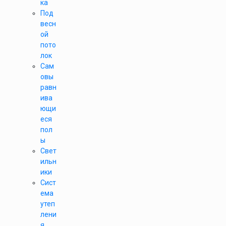
ка
Под
весн
ой
пото
лок
Сам
овы
равн
ива
ющи
еся
пол
ы
Свет
ильн
ики
Сист
ема
утеп
лени
я