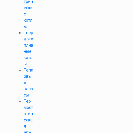
трич
ески
е
котл
ы
Твер
дото
плив
ные
котл
ы
Тепл
овы
е
насо
сы
Тер
мост
атич
еска
я
арм