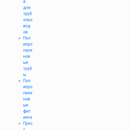
я
для
труб
опро
вод
ов
Пол
ипро
пиле
нов
ые
труб
ы
Пол
ипро
пиле
нов
ые
фит
инги
Прес
с