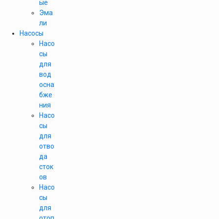
ые
Эма
ли
Насосы
Насо
сы
для
вод
осна
бже
ния
Насо
сы
для
отво
да
сток
ов
Насо
сы
для
отоп