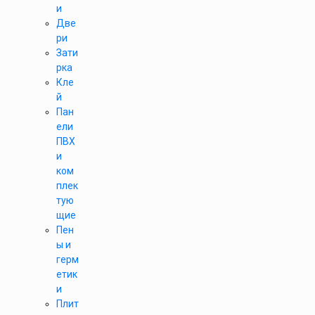
и
Две
ри
Зати
рка
Кле
й
Пан
ели
ПВХ
и
ком
плек
тую
щие
Пен
ы и
герм
етик
и
Плит