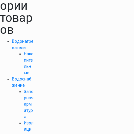
ории
товар
ов
Водонагре
ватели
Нако
пите
льн
ые
Водоснаб
жение
Запо
рная
арм
атур
а
Изол
яци