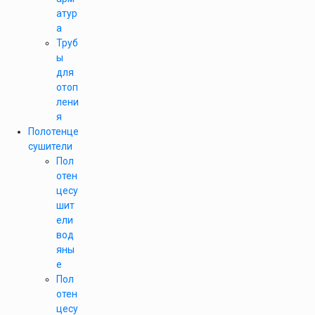
атур
а
Труб
ы
для
отоп
лени
я
Полотенце
сушители
Пол
отен
цесу
шит
ели
вод
яны
е
Пол
отен
цесу