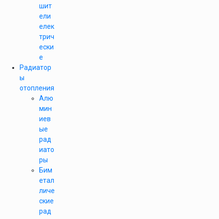
шит
ели
елек
трич
ески
е
Радиатор
ы
отопления
Алю
мин
иев
ые
рад
иато
ры
Бим
етал
личе
ские
рад