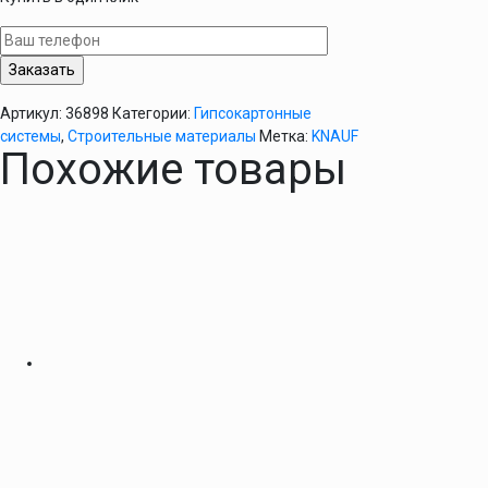
KNAUF
UD
28/27/3м
(
0,6мм
Артикул:
36898
Категории:
Гипсокартонные
)
системы
,
Строительные материалы
Метка:
KNAUF
Похожие товары