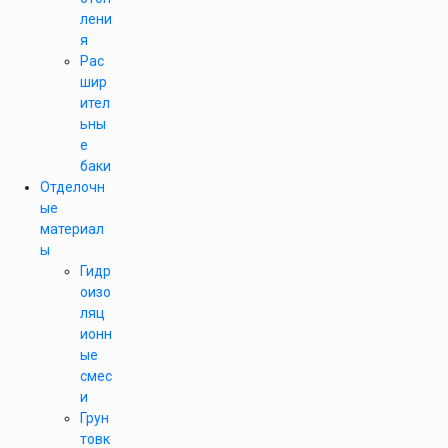
лени
я
Рас
шир
ител
ьны
е
баки
Отделочн
ые
материал
ы
Гидр
оизо
ляц
ионн
ые
смес
и
Грун
товк