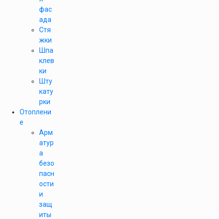
фас
ада
Стя
жки
Шпа
клев
ки
Шту
кату
рки
Отоплени
е
Арм
атур
а
безо
пасн
ости
и
защ
иты