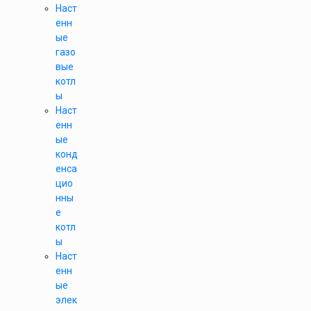
Наст
енн
ые
газо
вые
котл
ы
Наст
енн
ые
конд
енса
цио
нны
е
котл
ы
Наст
енн
ые
элек