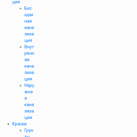
ция
Бес
шум
ная
кана
лиза
ция
Внут
ренн
яя
кана
лиза
ция
Нару
жна
я
кана
лиза
ция
Краски
Грун
ты