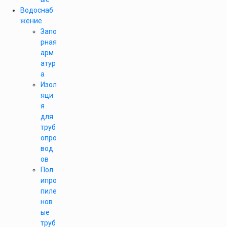
Водоснаб
жение
Запо
рная
арм
атур
а
Изол
яци
я
для
труб
опро
вод
ов
Пол
ипро
пиле
нов
ые
труб