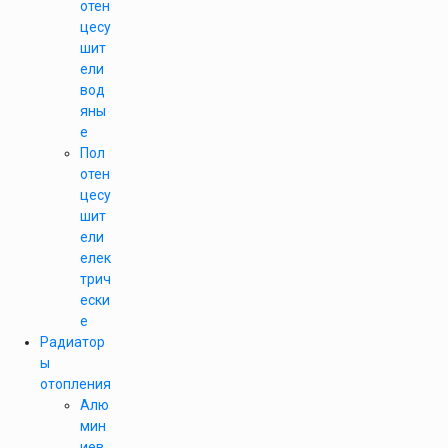
отен
цесу
шит
ели
вод
яны
е
Пол
отен
цесу
шит
ели
елек
трич
ески
е
Радиатор
ы
отопления
Алю
мин
иев