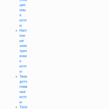
цио
нны
е
котл
ы
Наст
енн
ые
элек
трич
ески
е
котл
ы
Твер
дото
плив
ные
котл
ы
Тепл