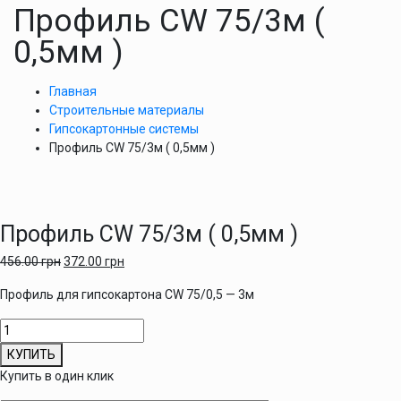
Профиль СW 75/3м (
0,5мм )
Главная
Строительные материалы
Гипсокартонные системы
Профиль СW 75/3м ( 0,5мм )
Профиль СW 75/3м ( 0,5мм )
456.00
грн
372.00
грн
Профиль для гипсокартона СW 75/0,5 — 3м
Количество
товара
КУПИТЬ
Профиль
Купить в один клик
СW