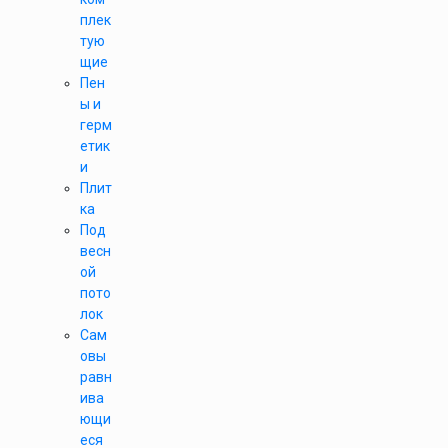
плек
тую
щие
Пен
ы и
герм
етик
и
Плит
ка
Под
весн
ой
пото
лок
Сам
овы
равн
ива
ющи
еся