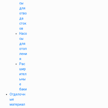
сы
для
отво
да
сток
ов
Насо
сы
для
отоп
лени
я
Рас
шир
ител
ьны
е
баки
Отделочн
ые
материал