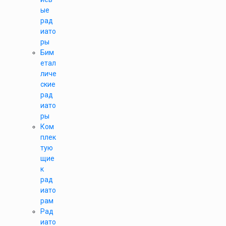
ые
рад
иато
ры
Бим
етал
личе
ские
рад
иато
ры
Ком
плек
тую
щие
к
рад
иато
рам
Рад
иато