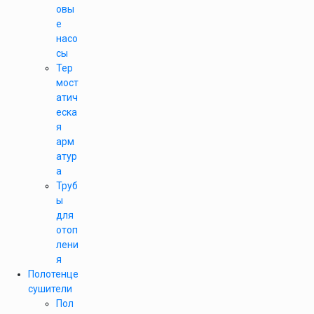
овы
е
насо
сы
Тер
мост
атич
еска
я
арм
атур
а
Труб
ы
для
отоп
лени
я
Полотенце
сушители
Пол