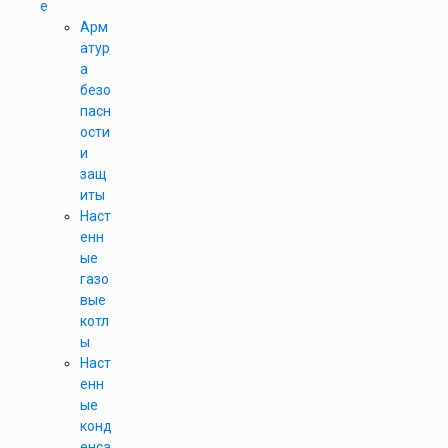
е
Арм
атур
а
безо
пасн
ости
и
защ
иты
Наст
енн
ые
газо
вые
котл
ы
Наст
енн
ые
конд
енса