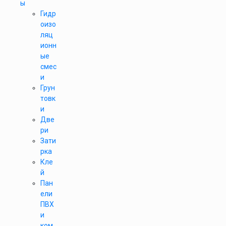
ы
Гидр
оизо
ляц
ионн
ые
смес
и
Грун
товк
и
Две
ри
Зати
рка
Кле
й
Пан
ели
ПВХ
и
ком