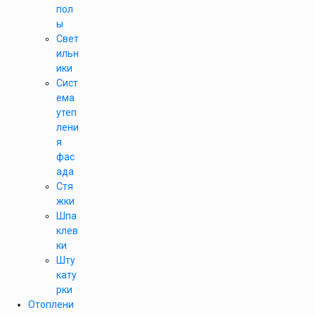
пол
ы
Свет
ильн
ики
Сист
ема
утеп
лени
я
фас
ада
Стя
жки
Шпа
клев
ки
Шту
кату
рки
Отоплени