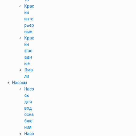
Крас
ки
инте
рьер
ные
Крас
ки
фас
адн
ые
Эма
ли
Насосы
Насо
сы
для
вод
осна
бже
ния
Насо