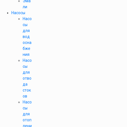
Эма
ли
Насосы
Насо
сы
для
вод
осна
бже
ния
Насо
сы
для
отво
да
сток
ов
Насо
сы
для
отоп
лени