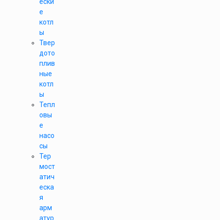
ески
е
котл
ы
Твер
дото
плив
ные
котл
ы
Тепл
овы
е
насо
сы
Тер
мост
атич
еска
я
арм
атур