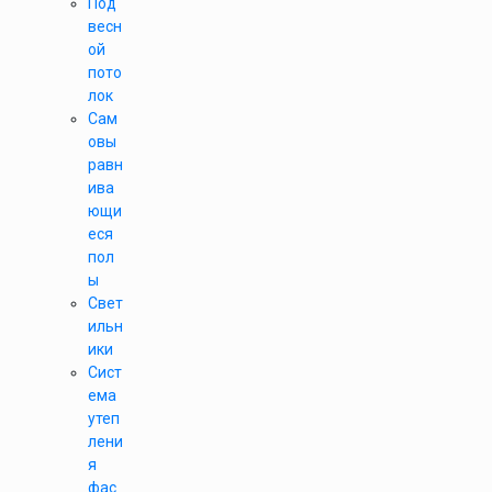
Под
весн
ой
пото
лок
Сам
овы
равн
ива
ющи
еся
пол
ы
Свет
ильн
ики
Сист
ема
утеп
лени
я
фас