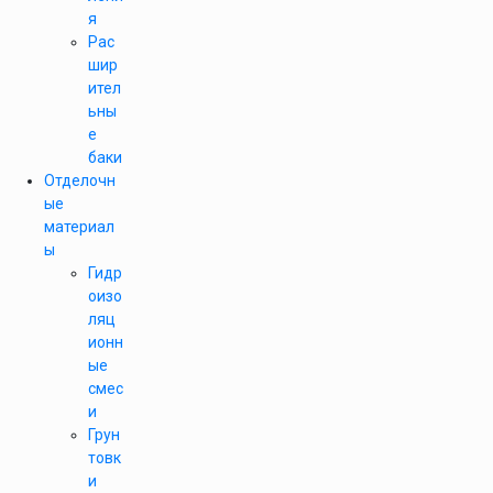
я
Рас
шир
ител
ьны
е
баки
Отделочн
ые
материал
ы
Гидр
оизо
ляц
ионн
ые
смес
и
Грун
товк
и