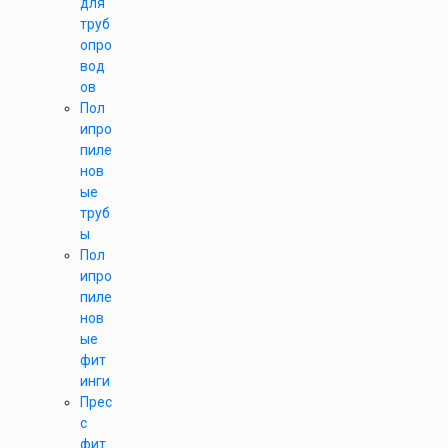
для
труб
опро
вод
ов
Пол
ипро
пиле
нов
ые
труб
ы
Пол
ипро
пиле
нов
ые
фит
инги
Прес
с
фит