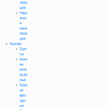
лиза
ция
Нару
жна
я
кана
лиза
ция
Краски
Грун
ты
Крас
ки
инте
рьер
ные
Крас
ки
фас
адн
ые