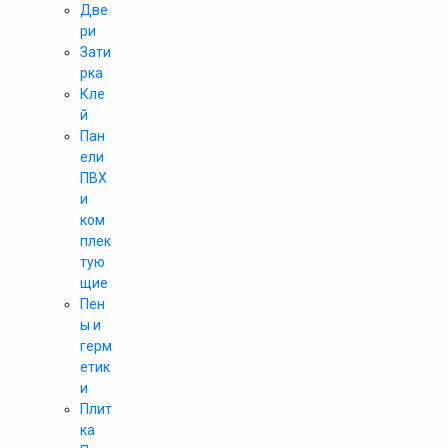
Две
ри
Зати
рка
Кле
й
Пан
ели
ПВХ
и
ком
плек
тую
щие
Пен
ы и
герм
етик
и
Плит
ка