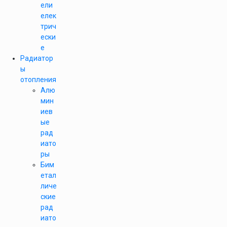
ели
елек
трич
ески
е
Радиатор
ы
отопления
Алю
мин
иев
ые
рад
иато
ры
Бим
етал
личе
ские
рад
иато