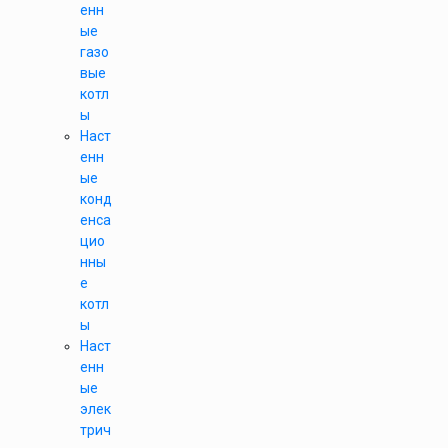
енн
ые
газо
вые
котл
ы
Наст
енн
ые
конд
енса
цио
нны
е
котл
ы
Наст
енн
ые
элек
трич