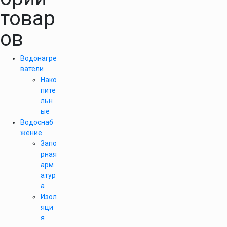
товар
ов
Водонагре
ватели
Нако
пите
льн
ые
Водоснаб
жение
Запо
рная
арм
атур
а
Изол
яци
я