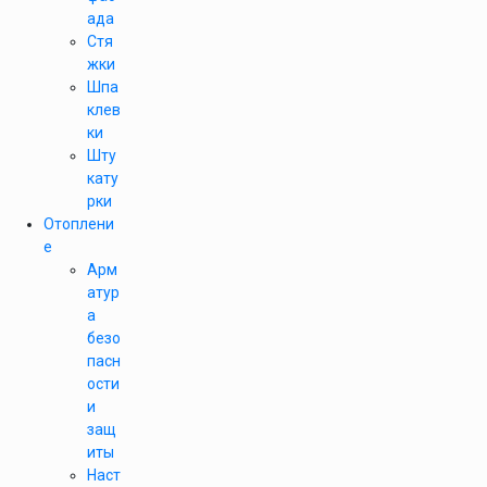
ада
Стя
жки
Шпа
клев
ки
Шту
кату
рки
Отоплени
е
Арм
атур
а
безо
пасн
ости
и
защ
иты
Наст