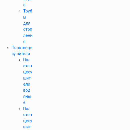
а
Труб
ы
для
отоп
лени
я
Полотенце
сушители
Пол
отен
цесу
шит
ели
вод
яны
е
Пол
отен
цесу
шит