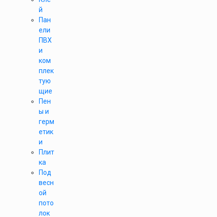
й
Пан
ели
ПВХ
и
ком
плек
тую
щие
Пен
ы и
герм
етик
и
Плит
ка
Под
весн
ой
пото
лок