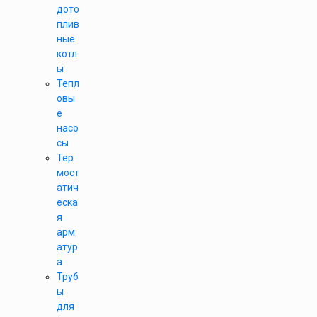
дото
плив
ные
котл
ы
Тепл
овы
е
насо
сы
Тер
мост
атич
еска
я
арм
атур
а
Труб
ы
для