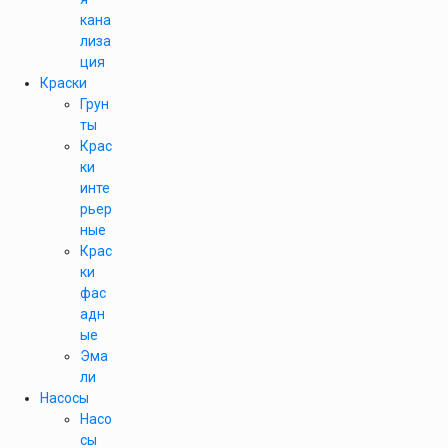
кана
лиза
ция
Краски
Грун
ты
Крас
ки
инте
рьер
ные
Крас
ки
фас
адн
ые
Эма
ли
Насосы
Насо
сы