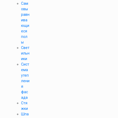
Сам
овы
равн
ива
ющи
еся
пол
ы
Свет
ильн
ики
Сист
ема
утеп
лени
я
фас
ада
Стя
жки
Шпа