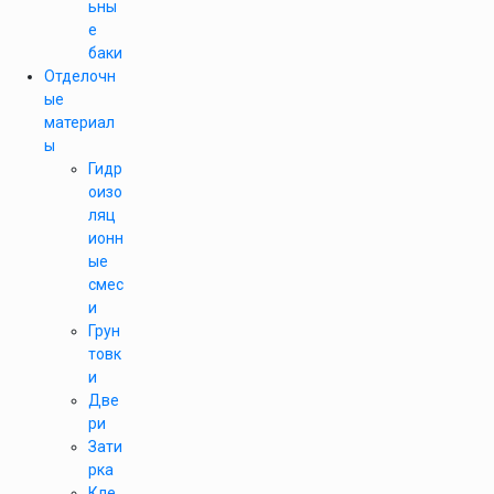
ьны
е
баки
Отделочн
ые
материал
ы
Гидр
оизо
ляц
ионн
ые
смес
и
Грун
товк
и
Две
ри
Зати
рка
Кле