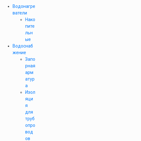
Водонагре
ватели
Нако
пите
льн
ые
Водоснаб
жение
Запо
рная
арм
атур
а
Изол
яци
я
для
труб
опро
вод
ов