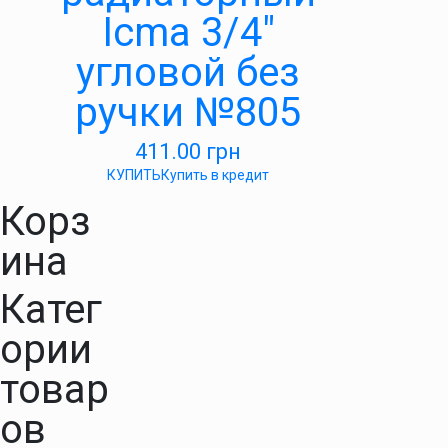
Icma 3/4″
угловой без
ручки №805
411.00
грн
КУПИТЬ
Купить в кредит
Корз
ина
Катег
ории
товар
ов