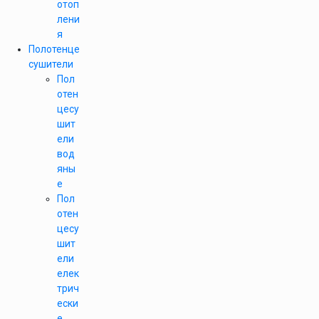
отоп
лени
я
Полотенце
сушители
Пол
отен
цесу
шит
ели
вод
яны
е
Пол
отен
цесу
шит
ели
елек
трич
ески
е