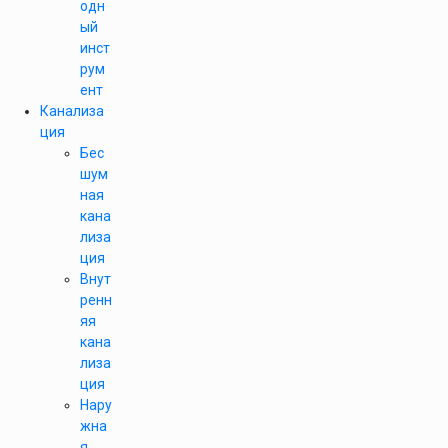
одн
ый
инст
рум
ент
Канализа
ция
Бес
шум
ная
кана
лиза
ция
Внут
ренн
яя
кана
лиза
ция
Нару
жна
я