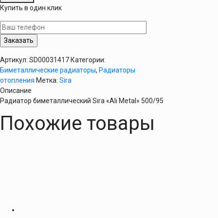
Радиатор
Купить в один клик
биметаллический
Sira
"Ali
Metal"
500/95
Артикул:
SD00031417
Категории:
Биметаллические радиаторы
,
Радиаторы
отопления
Метка:
Sira
Описание
Радиатор биметаллический Sira «Ali Metal» 500/95
Похожие товары