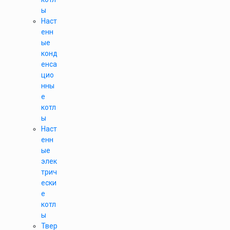
ы
Наст
енн
ые
конд
енса
цио
нны
е
котл
ы
Наст
енн
ые
элек
трич
ески
е
котл
ы
Твер