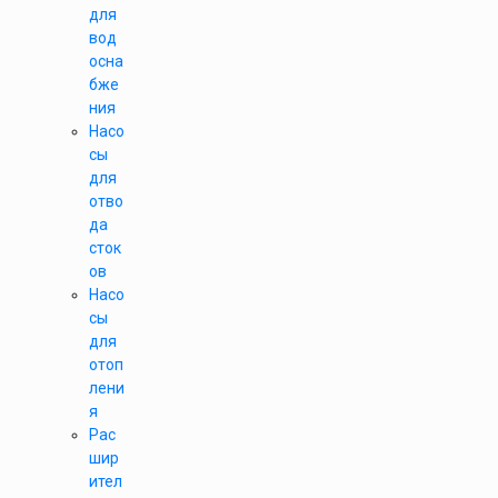
для
вод
осна
бже
ния
Насо
сы
для
отво
да
сток
ов
Насо
сы
для
отоп
лени
я
Рас
шир
ител