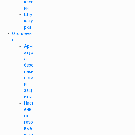
клев
ки
Шту
кату
рки
Отоплени
е
Арм
атур
а
безо
пасн
ости
и
защ
иты
Наст
енн
ые
газо
вые
котл