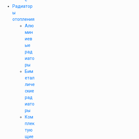
Радиатор
ы
отопления
Алю
мин
иев
ые
рад
иато
ры
Бим
етал
личе
ские
рад
иато
ры
Ком
плек
тую
щие