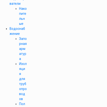
ватели
Нако
пите
льн
ые
Водоснаб
жение
Запо
рная
арм
атур
а
Изол
яци
я
для
труб
опро
вод
ов
Пол