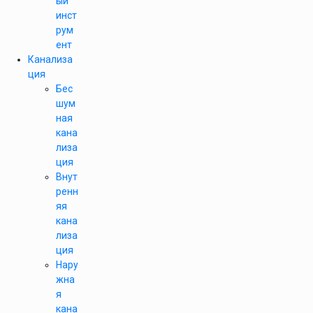
ый
инст
рум
ент
Канализа
ция
Бес
шум
ная
кана
лиза
ция
Внут
ренн
яя
кана
лиза
ция
Нару
жна
я
кана