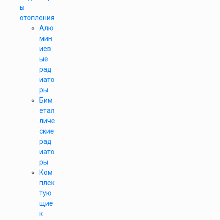
ы
отопления
Алю
мин
иев
ые
рад
иато
ры
Бим
етал
личе
ские
рад
иато
ры
Ком
плек
тую
щие
к