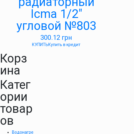
радиаторный
Icma 1/2″
угловой №803
300.12
грн
КУПИТЬ
Купить в кредит
Корз
ина
Катег
ории
товар
ов
Водонагре