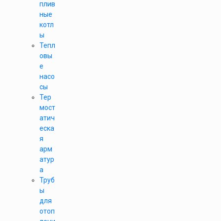
плив
ные
котл
ы
Тепл
овы
е
насо
сы
Тер
мост
атич
еска
я
арм
атур
а
Труб
ы
для
отоп