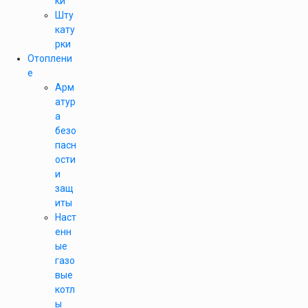
ки
Шту
кату
рки
Отоплени
е
Арм
атур
а
безо
пасн
ости
и
защ
иты
Наст
енн
ые
газо
вые
котл
ы