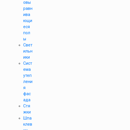
овы
равн
ива
ющи
еся
пол
ы
Свет
ильн
ики
Сист
ема
утеп
лени
я
фас
ада
Стя
жки
Шпа
клев