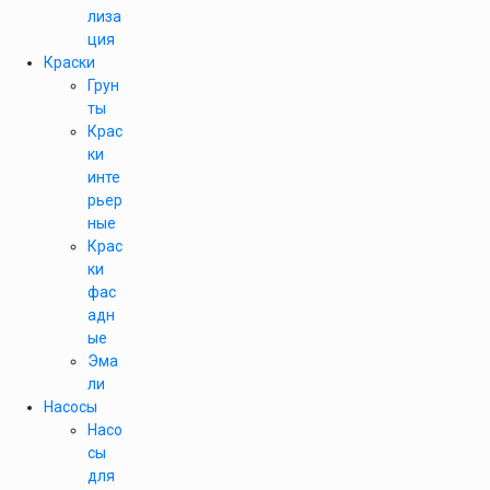
лиза
ция
Краски
Грун
ты
Крас
ки
инте
рьер
ные
Крас
ки
фас
адн
ые
Эма
ли
Насосы
Насо
сы
для