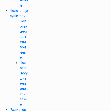
лени
я
Полотенце
сушители
Пол
отен
цесу
шит
ели
вод
яны
е
Пол
отен
цесу
шит
ели
елек
трич
ески
е
Радиатор