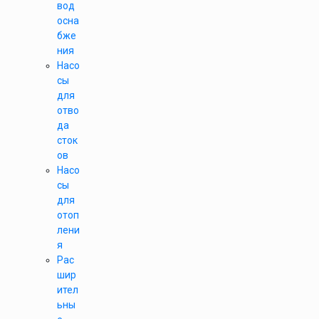
вод
осна
бже
ния
Насо
сы
для
отво
да
сток
ов
Насо
сы
для
отоп
лени
я
Рас
шир
ител
ьны