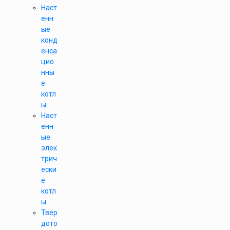
Наст
енн
ые
конд
енса
цио
нны
е
котл
ы
Наст
енн
ые
элек
трич
ески
е
котл
ы
Твер
дото