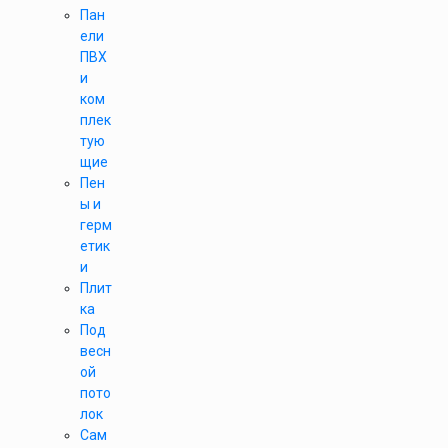
Пан
ели
ПВХ
и
ком
плек
тую
щие
Пен
ы и
герм
етик
и
Плит
ка
Под
весн
ой
пото
лок
Сам