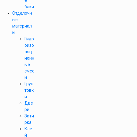
е
баки
Отделочн
ые
материал
ы
Гидр
оизо
ляц
ионн
ые
смес
и
Грун
товк
и
Две
ри
Зати
рка
Кле
й