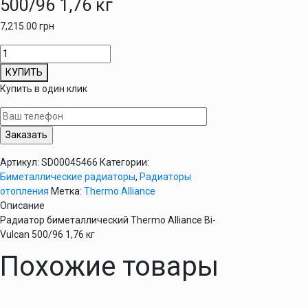
500/96 1,76 кг
7,215.00
грн
Количество
товара
КУПИТЬ
Радиатор
Купить в один клик
биметаллический
Thermo
Alliance
Bi-
Vulcan
Артикул:
SD00045466
Категории:
500/96
Биметаллические радиаторы
,
Радиаторы
1,76
отопления
Метка:
Thermo Alliance
кг
Описание
Радиатор биметаллический Thermo Alliance Bi-
Vulcan 500/96 1,76 кг
Похожие товары