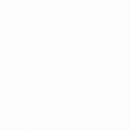
Гидро
изоля
цион
ные
смес
и
Грунт
овки
Двер
и
Затир
ка
Клей
Пане
ли
ПВХ и
комп
лекту