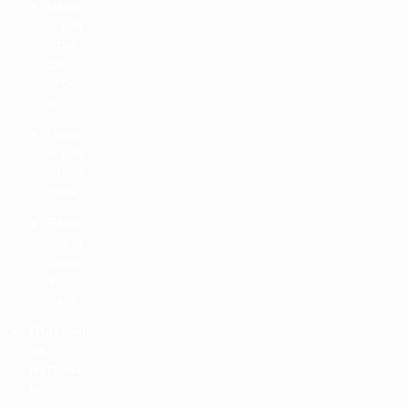
Насос
ы для
отво
да
стоко
в
Насос
ы для
отопл
ения
Расш
ирите
льны
е
баки
Отделочн
ые
материал
ы