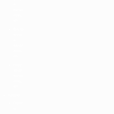
я
канал
изац
ия
Внутр
ення
я
канал
изац
ия
Нару
жная
канал
изац
ия
Краски
Грунт
ы