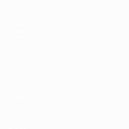
ильн
ики
Систе
ма
утепл
ения
фаса
да
Стяж
ки
Шпак
левки
Штук
атурк
и
Отоплени
е
Арма