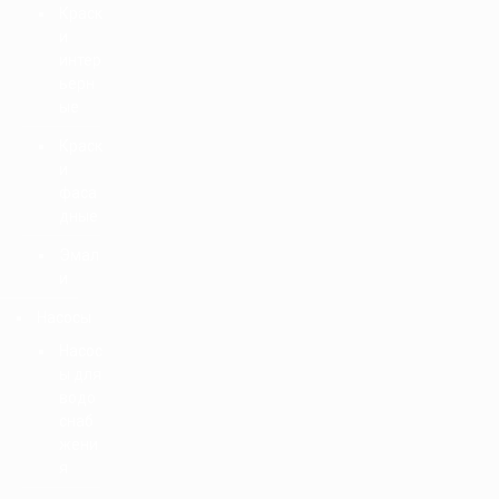
Краск
и
интер
ьерн
ые
Краск
и
фаса
дные
Эмал
и
Насосы
Насос
ы для
водо
снаб
жени
я