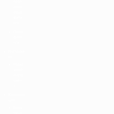
проп
илен
овые
фити
нги
Пресс
фити
нги
Инструме
нт
Расхо
дный
инстр
умен
т
Канализа
ция
Бесш
умна