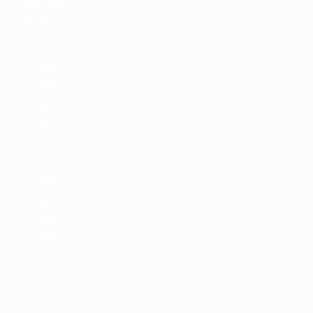
Водоснаб
жение
Запо
рная
арма
тура
Изол
яция
для
трубо
пров
одов
Поли
проп
илен
овые
труб
ы
Поли