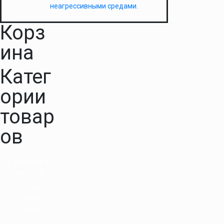
неагрессивными средами.
Корз
ина
Катег
ории
товар
ов
Водонагр
еватели
Нако
пител
ьные