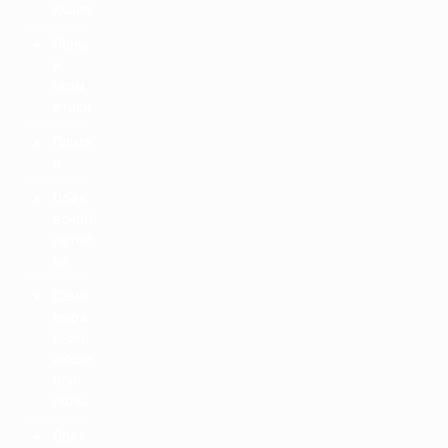
ющие
Пены
и
герм
етики
Плитк
а
Подв
есной
потол
ок
Само
выра
внив
ающи
еся
полы
Свет