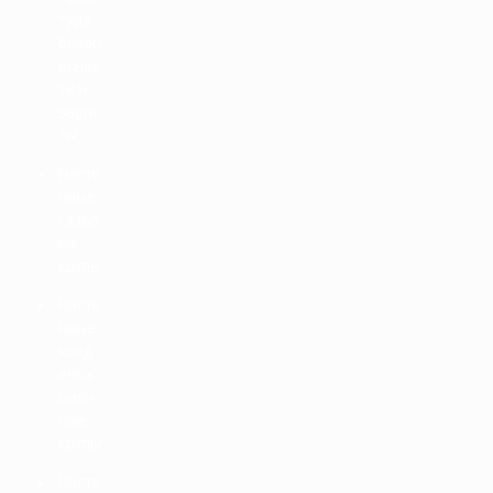
тура
безоп
аснос
ти и
защи
ты
Насте
нные
газов
ые
котлы
Насте
нные
конд
енса
цион
ные
котлы
Насте