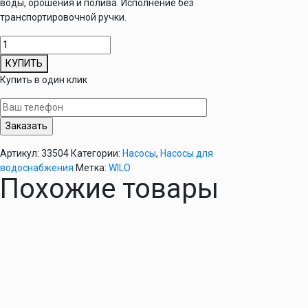
воды, орошения и полива. Исполнение без
транспортировочной ручки.
Количество
товара
КУПИТЬ
Самовсасывающий
Купить в один клик
насос
Wilo
Jet
WJ
301
Артикул:
33504
Категории:
Насосы
,
Насосы для
X
водоснабжения
Метка:
WILO
EM
Похожие товары