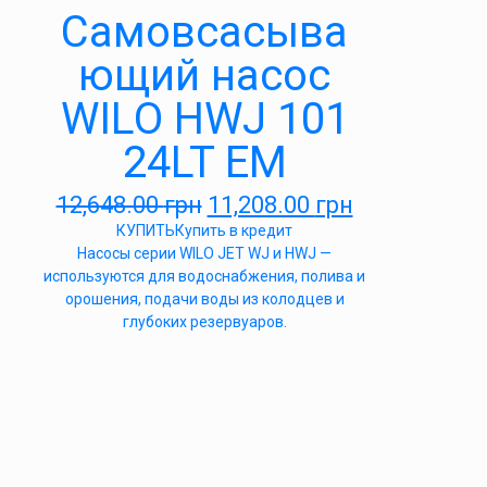
Самовсасыва
ющий насос
WILO HWJ 101
24LT EM
12,648.00
грн
11,208.00
грн
КУПИТЬ
Купить в кредит
Насосы серии WILO JET WJ и HWJ —
используются для водоснабжения, полива и
орошения, подачи воды из колодцев и
глубоких резервуаров.