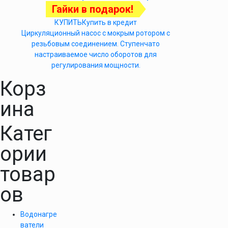
Гайки в подарок!
КУПИТЬ
Купить в кредит
Циркуляционный насос с мокрым ротором с
резьбовым соединением. Ступенчато
настраиваемое число оборотов для
регулирования мощности.
Корз
ина
Катег
ории
товар
ов
Водонагре
ватели