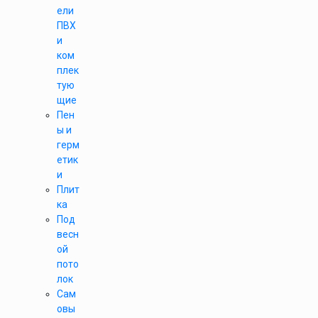
ели
ПВХ
и
ком
плек
тую
щие
Пен
ы и
герм
етик
и
Плит
ка
Под
весн
ой
пото
лок
Сам
овы