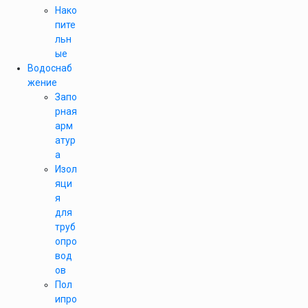
Нако
пите
льн
ые
Водоснаб
жение
Запо
рная
арм
атур
а
Изол
яци
я
для
труб
опро
вод
ов
Пол
ипро