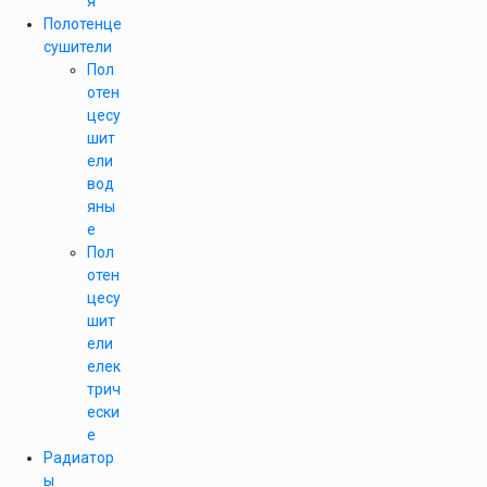
я
Полотенце
сушители
Пол
отен
цесу
шит
ели
вод
яны
е
Пол
отен
цесу
шит
ели
елек
трич
ески
е
Радиатор
ы