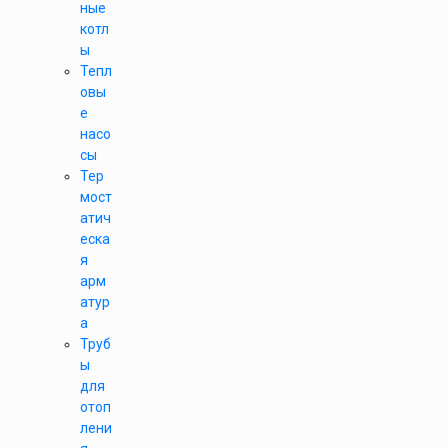
ные
котл
ы
Тепл
овы
е
насо
сы
Тер
мост
атич
еска
я
арм
атур
а
Труб
ы
для
отоп
лени