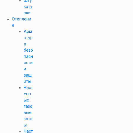
Шту
кату
рки
Отоплени
е
Арм
атур
а
безо
пасн
ости
и
защ
иты
Наст
енн
ые
газо
вые
котл
ы
Наст