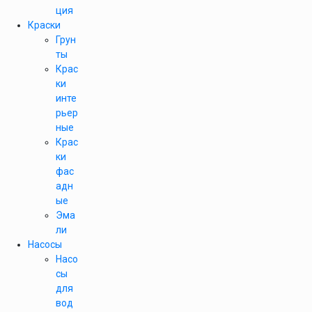
ция
Краски
Грун
ты
Крас
ки
инте
рьер
ные
Крас
ки
фас
адн
ые
Эма
ли
Насосы
Насо
сы
для
вод