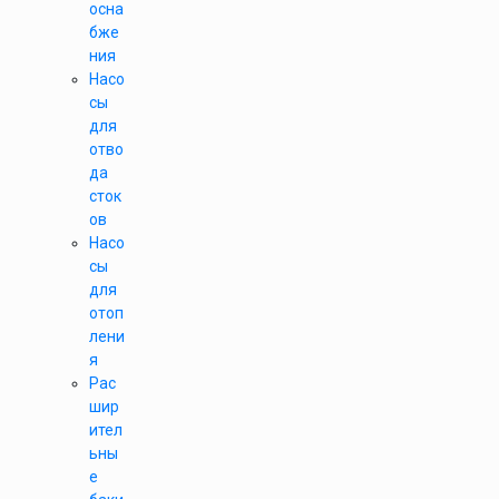
осна
бже
ния
Насо
сы
для
отво
да
сток
ов
Насо
сы
для
отоп
лени
я
Рас
шир
ител
ьны
е