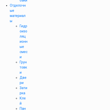
баки
Отделочн
ые
материал
ы
Гидр
оизо
ляц
ионн
ые
смес
и
Грун
товк
и
Две
ри
Зати
рка
Кле
й
Пан