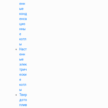
енн
ые
конд
енса
цио
нны
е
котл
ы
Наст
енн
ые
элек
трич
ески
е
котл
ы
Твер
дото
плив