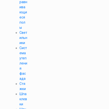
равн
ива
ющи
еся
пол
ы
Свет
ильн
ики
Сист
ема
утеп
лени
я
фас
ада
Стя
жки
Шпа
клев
ки