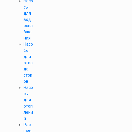
Насо
сы
для
вод
осна
бже
ния
Насо
сы
для
отво
да
сток
ов
Насо
сы
для
отоп
лени
я
Рас
шир