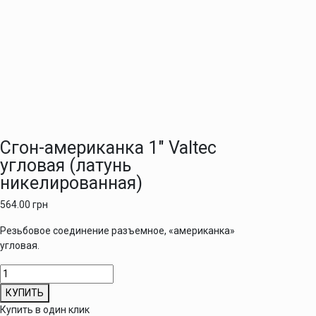
Сгон-американка 1″ Valtec
угловая (латунь
никелированная)
564.00
грн
Резьбовое соединение разъемное, «американка»
угловая.
Количество
товара
КУПИТЬ
Сгон-
Купить в один клик
американка