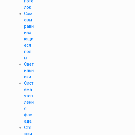
пото
лок
Сам
овы
равн
ива
ющи
еся
пол
ы
Свет
ильн
ики
Сист
ема
утеп
лени
я
фас
ада
Стя
жки