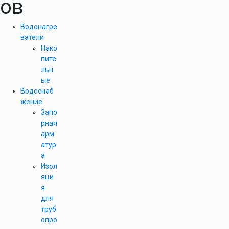
ов
Водонагре
ватели
Нако
пите
льн
ые
Водоснаб
жение
Запо
рная
арм
атур
а
Изол
яци
я
для
труб
опро