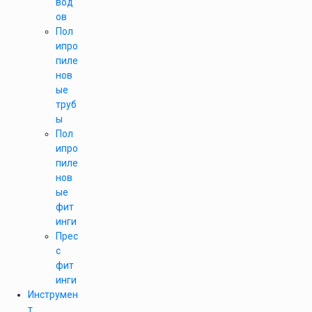
вод
ов
Пол
ипро
пиле
нов
ые
труб
ы
Пол
ипро
пиле
нов
ые
фит
инги
Прес
с
фит
инги
Инструмен
т