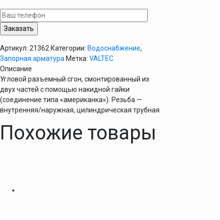
1"
Valtec
угловая
(латунь
Артикул:
21362
Категории:
Водоснабжение
,
никелированная)
Запорная арматура
Метка:
VALTEC
Описание
Угловой разъемный сгон, смонтированный из
двух частей с помощью накидной гайки
(соединение типа «американка»). Резьба —
внутренняя/наружная, цилиндрическая трубная
Похожие товары