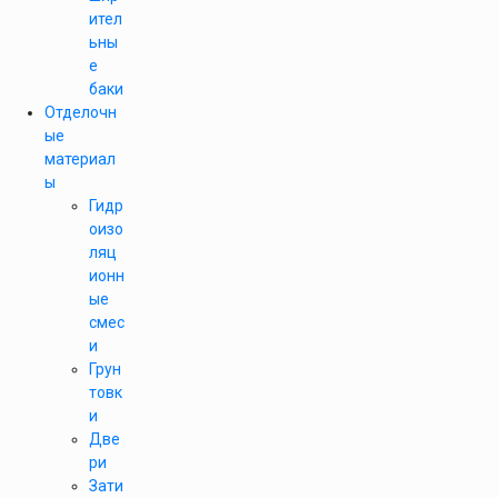
ител
ьны
е
баки
Отделочн
ые
материал
ы
Гидр
оизо
ляц
ионн
ые
смес
и
Грун
товк
и
Две
ри
Зати