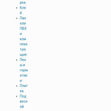
рка
Кле
й
Пан
ели
ПВХ
и
ком
плек
тую
щие
Пен
ы и
герм
етик
и
Плит
ка
Под
весн
ой