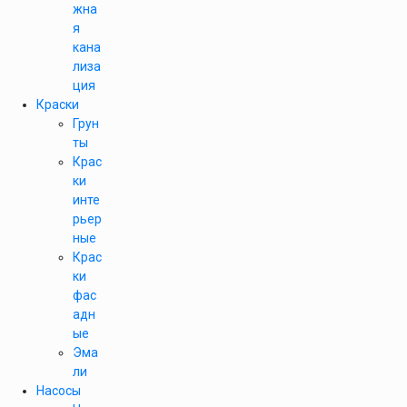
жна
я
кана
лиза
ция
Краски
Грун
ты
Крас
ки
инте
рьер
ные
Крас
ки
фас
адн
ые
Эма
ли
Насосы