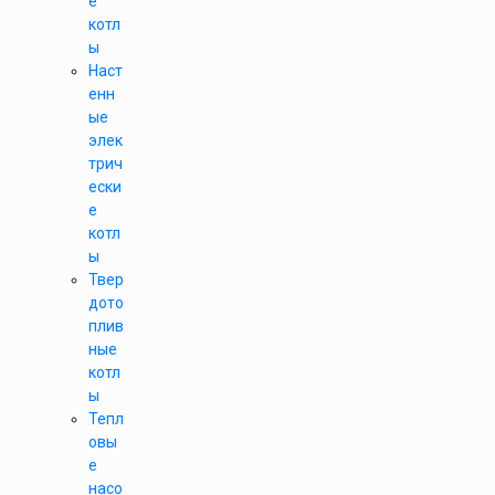
е
котл
ы
Наст
енн
ые
элек
трич
ески
е
котл
ы
Твер
дото
плив
ные
котл
ы
Тепл
овы
е
насо