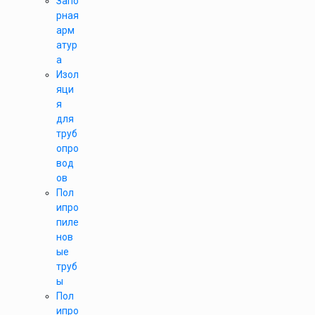
Запо
рная
арм
атур
а
Изол
яци
я
для
труб
опро
вод
ов
Пол
ипро
пиле
нов
ые
труб
ы
Пол
ипро