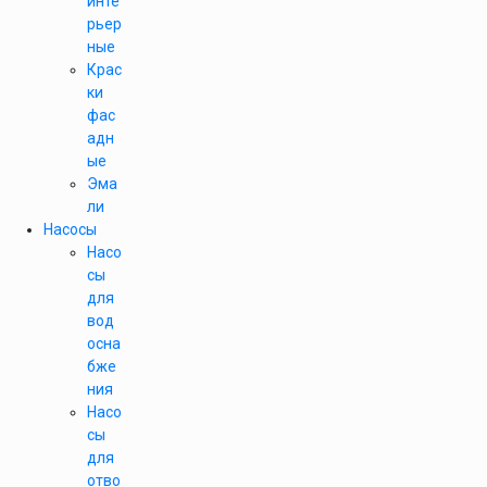
инте
рьер
ные
Крас
ки
фас
адн
ые
Эма
ли
Насосы
Насо
сы
для
вод
осна
бже
ния
Насо
сы
для
отво