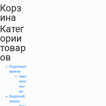
Корз
ина
Катег
ории
товар
ов
Водонагре
ватели
Нако
пите
льн
ые
Водоснаб
жение