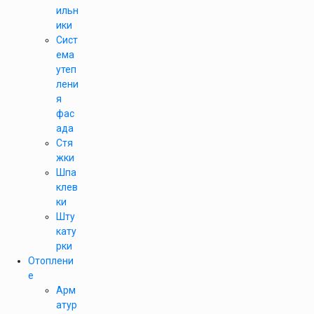
ильн
ики
Сист
ема
утеп
лени
я
фас
ада
Стя
жки
Шпа
клев
ки
Шту
кату
рки
Отоплени
е
Арм
атур