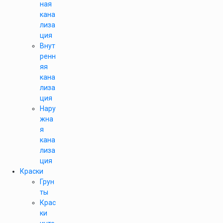
ная
кана
лиза
ция
Внут
ренн
яя
кана
лиза
ция
Нару
жна
я
кана
лиза
ция
Краски
Грун
ты
Крас
ки