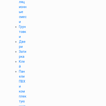
ляц
ионн
ые
смес
и
Грун
товк
и
Две
ри
Зати
рка
Кле
й
Пан
ели
ПВХ
и
ком
плек
тую