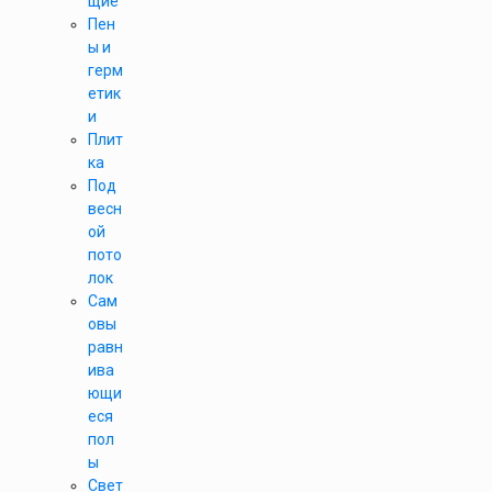
щие
Пен
ы и
герм
етик
и
Плит
ка
Под
весн
ой
пото
лок
Сам
овы
равн
ива
ющи
еся
пол
ы
Свет