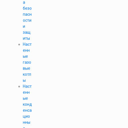
а
безо
пасн
ости
и
защ
иты
Наст
енн
ые
газо
вые
котл
ы
Наст
енн
ые
конд
енса
цио
нны