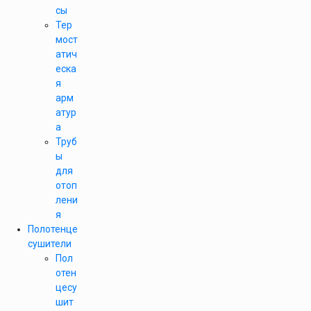
сы
Тер
мост
атич
еска
я
арм
атур
а
Труб
ы
для
отоп
лени
я
Полотенце
сушители
Пол
отен
цесу
шит