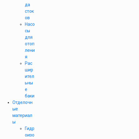
да
сток
ов
Насо
сы
для
отоп
лени
я
Рас
шир
ител
ьны
е
баки
Отделочн
ые
материал
ы
Гидр
оизо