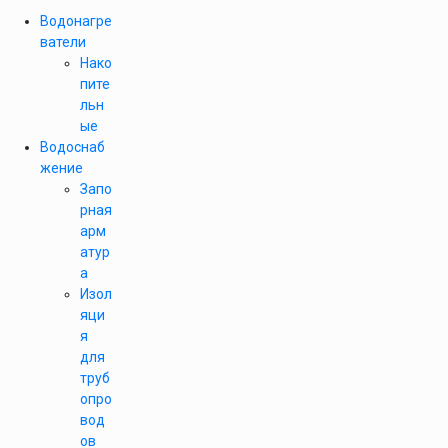
Водонагре
ватели
Нако
пите
льн
ые
Водоснаб
жение
Запо
рная
арм
атур
а
Изол
яци
я
для
труб
опро
вод
ов