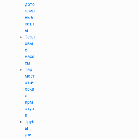
дото
плив
ные
котл
ы
Тепл
овы
е
насо
сы
Тер
мост
атич
еска
я
арм
атур
а
Труб
ы
для