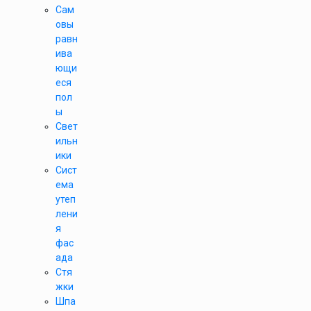
Сам
овы
равн
ива
ющи
еся
пол
ы
Свет
ильн
ики
Сист
ема
утеп
лени
я
фас
ада
Стя
жки
Шпа