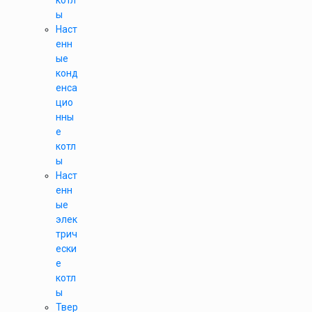
котл
ы
Наст
енн
ые
конд
енса
цио
нны
е
котл
ы
Наст
енн
ые
элек
трич
ески
е
котл
ы
Твер