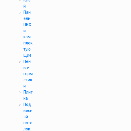
Кле
й
Пан
ели
ПВХ
и
ком
плек
тую
щие
Пен
ы и
герм
етик
и
Плит
ка
Под
весн
ой
пото
лок