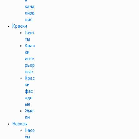
я
кана
лиза
ция
Краски
Грун
ты
Крас
ки
инте
рьер
ные
Крас
ки
фас
адн
ые
Эма
ли
Насосы
Насо
сы