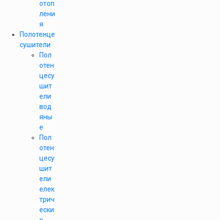
отоп
лени
я
Полотенце
сушители
Пол
отен
цесу
шит
ели
вод
яны
е
Пол
отен
цесу
шит
ели
елек
трич
ески