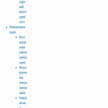
одн
ый
инст
рум
ент
Канализа
ция
Бес
шум
ная
кана
лиза
ция
Внут
ренн
яя
кана
лиза
ция
Нару
жна