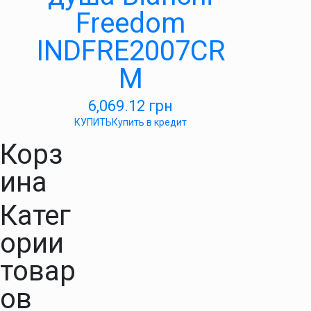
Freedom
INDFRE2007CR
M
6,069.12
грн
КУПИТЬ
Купить в кредит
Корз
ина
Катег
ории
товар
ов