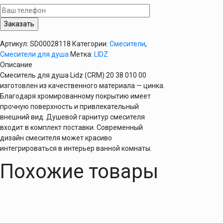
душа
Lidz
(CRM)
20
Артикул:
SD00028118
Категории:
Смесители
,
38
Смесители для душа
Метка:
LIDZ
010
Описание
00
Смеситель для душа Lidz (CRM) 20 38 010 00
изготовлен из качественного материала — цинка.
Благодаря хромированному покрытию имеет
прочную поверхность и привлекательный
внешний вид. Душевой гарнитур смесителя
входит в комплект поставки. Современный
дизайн смесителя может красиво
интегрироваться в интерьер ванной комнаты.
Похожие товары