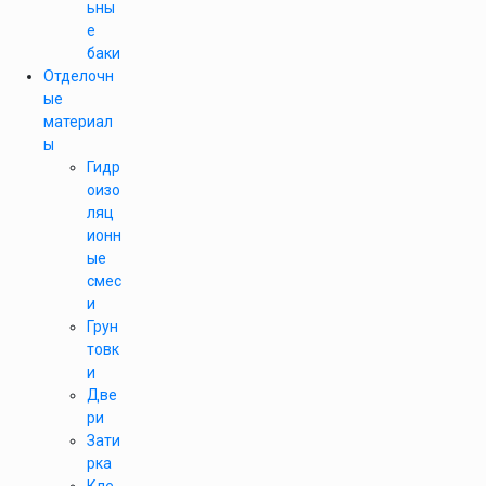
ьны
е
баки
Отделочн
ые
материал
ы
Гидр
оизо
ляц
ионн
ые
смес
и
Грун
товк
и
Две
ри
Зати
рка