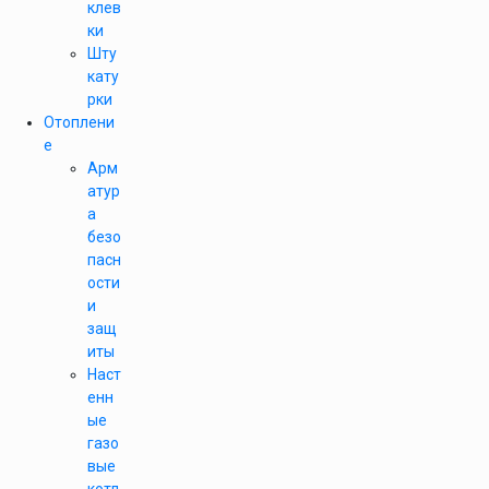
клев
ки
Шту
кату
рки
Отоплени
е
Арм
атур
а
безо
пасн
ости
и
защ
иты
Наст
енн
ые
газо
вые