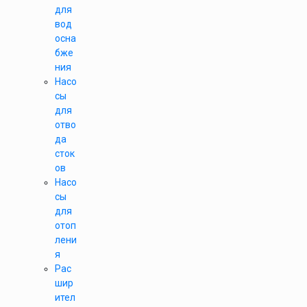
для
вод
осна
бже
ния
Насо
сы
для
отво
да
сток
ов
Насо
сы
для
отоп
лени
я
Рас
шир
ител