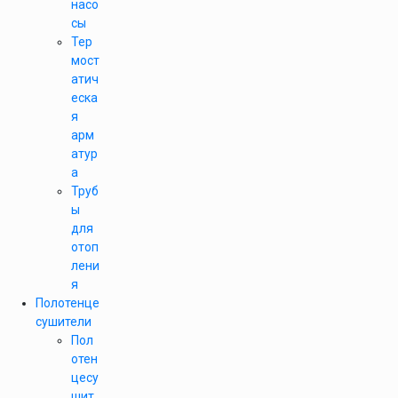
насо
сы
Тер
мост
атич
еска
я
арм
атур
а
Труб
ы
для
отоп
лени
я
Полотенце
сушители
Пол
отен
цесу
шит