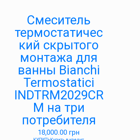
Смеситель
термостатичес
кий скрытого
монтажа для
ванны Bianchi
Termostatici
INDTRM2029CR
M на три
потребителя
18,000.00
грн
КУПИТЬ
Купить в кредит