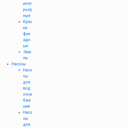
инте
рьер
ные
Крас
ки
фас
адн
ые
Эма
ли
Насосы
Насо
сы
для
вод
осна
бже
ния
Насо
сы
для