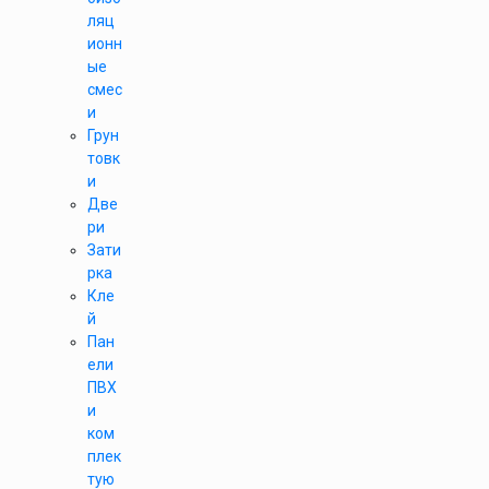
ляц
ионн
ые
смес
и
Грун
товк
и
Две
ри
Зати
рка
Кле
й
Пан
ели
ПВХ
и
ком
плек
тую