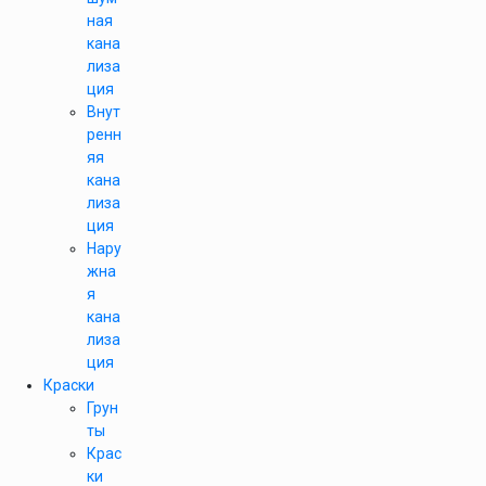
ная
кана
лиза
ция
Внут
ренн
яя
кана
лиза
ция
Нару
жна
я
кана
лиза
ция
Краски
Грун
ты
Крас
ки