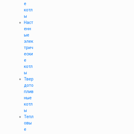
е
котл
ы
Наст
енн
ые
элек
трич
ески
е
котл
ы
Твер
дото
плив
ные
котл
ы
Тепл
овы
е