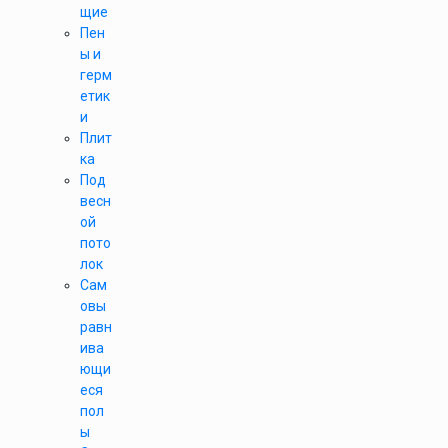
щие
Пен
ы и
герм
етик
и
Плит
ка
Под
весн
ой
пото
лок
Сам
овы
равн
ива
ющи
еся
пол
ы