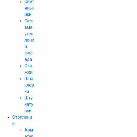
Свет
ильн
ики
Сист
ема
утеп
лени
я
фас
ада
Стя
жки
Шпа
клев
ки
Шту
кату
рки
Отоплени
е
Арм
атур