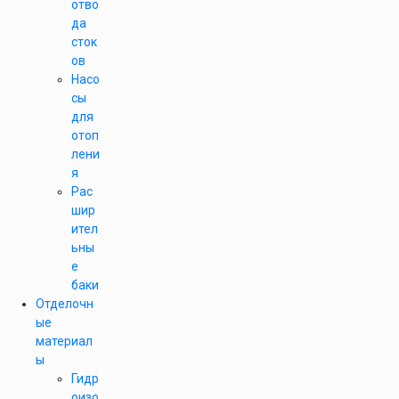
отво
да
сток
ов
Насо
сы
для
отоп
лени
я
Рас
шир
ител
ьны
е
баки
Отделочн
ые
материал
ы
Гидр
оизо