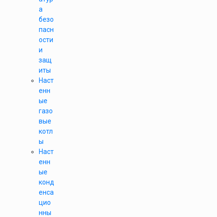
а
безо
пасн
ости
и
защ
иты
Наст
енн
ые
газо
вые
котл
ы
Наст
енн
ые
конд
енса
цио
нны