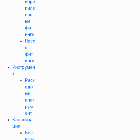
ипро
пиле
нов
ые
фит
инги
Прес
с
фит
инги
Инструмен
т
Расх
одн
ый
инст
рум
ент
Канализа
ция
Бес
шум