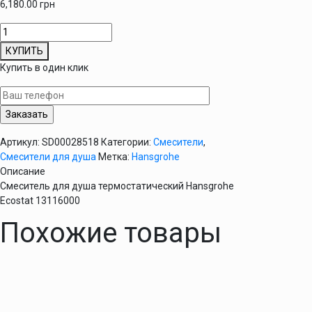
6,180.00
грн
Количество
товара
КУПИТЬ
Смеситель
Купить в один клик
для
душа
термостатический
Hansgrohe
Ecostat
Артикул:
SD00028518
Категории:
Смесители
,
13116000
Смесители для душа
Метка:
Hansgrohe
Описание
Смеситель для душа термостатический Hansgrohe
Ecostat 13116000
Похожие товары