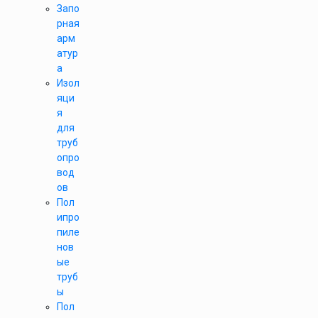
Запо
рная
арм
атур
а
Изол
яци
я
для
труб
опро
вод
ов
Пол
ипро
пиле
нов
ые
труб
ы
Пол