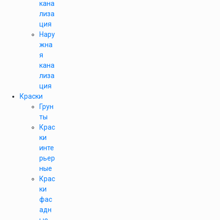
кана
лиза
ция
Нару
жна
я
кана
лиза
ция
Краски
Грун
ты
Крас
ки
инте
рьер
ные
Крас
ки
фас
адн