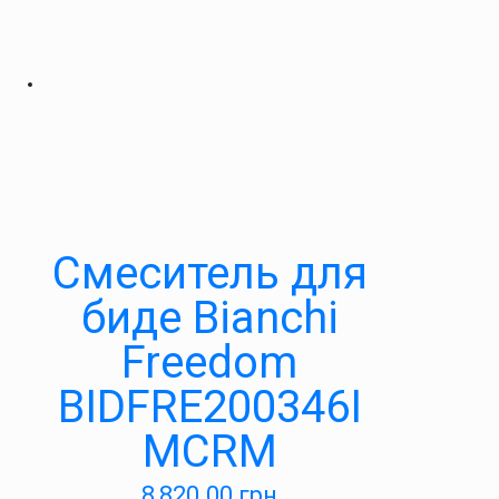
Смеситель для
биде Bianchi
Freedom
BIDFRE200346I
MCRM
8,820.00
грн