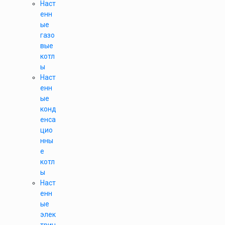
Наст
енн
ые
газо
вые
котл
ы
Наст
енн
ые
конд
енса
цио
нны
е
котл
ы
Наст
енн
ые
элек