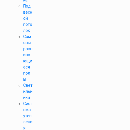
ка
Под
весн
ой
пото
лок
Сам
овы
равн
ива
ющи
еся
пол
ы
Свет
ильн
ики
Сист
ема
утеп
лени
я