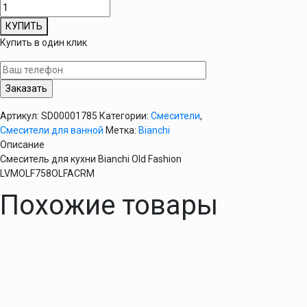
Количество
товара
КУПИТЬ
Смеситель
Купить в один клик
для
кухни
Bianchi
Old
Fashion
Артикул:
SD00001785
Категории:
Смесители
,
LVMOLF758OLFACRM
Смесители для ванной
Метка:
Bianchi
Описание
Смеситель для кухни Bianchi Old Fashion
LVMOLF758OLFACRM
Похожие товары