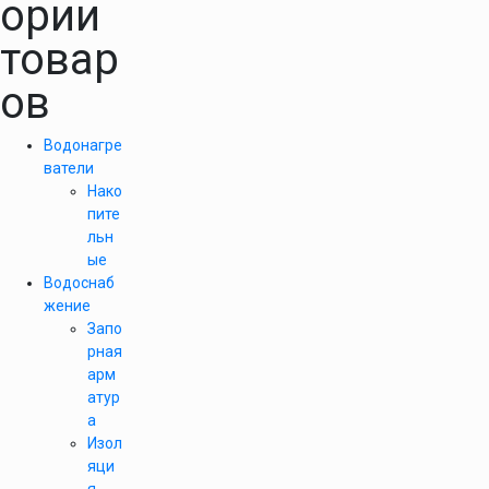
ории
товар
ов
Водонагре
ватели
Нако
пите
льн
ые
Водоснаб
жение
Запо
рная
арм
атур
а
Изол
яци