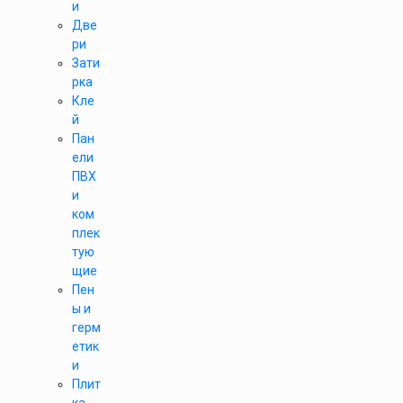
и
Две
ри
Зати
рка
Кле
й
Пан
ели
ПВХ
и
ком
плек
тую
щие
Пен
ы и
герм
етик
и
Плит