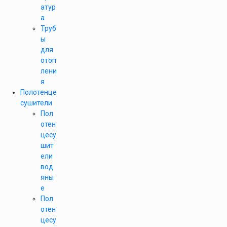
атур
а
Труб
ы
для
отоп
лени
я
Полотенце
сушители
Пол
отен
цесу
шит
ели
вод
яны
е
Пол
отен
цесу