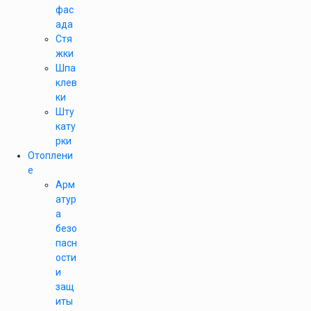
фас
ада
Стя
жки
Шпа
клев
ки
Шту
кату
рки
Отоплени
е
Арм
атур
а
безо
пасн
ости
и
защ
иты