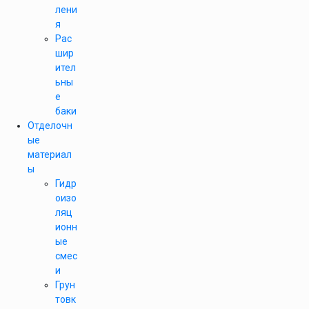
лени
я
Рас
шир
ител
ьны
е
баки
Отделочн
ые
материал
ы
Гидр
оизо
ляц
ионн
ые
смес
и
Грун
товк