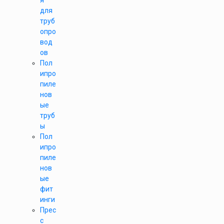
я
для
труб
опро
вод
ов
Пол
ипро
пиле
нов
ые
труб
ы
Пол
ипро
пиле
нов
ые
фит
инги
Прес
с