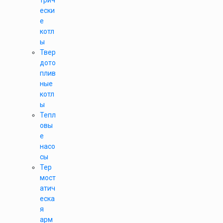
трич
ески
е
котл
ы
Твер
дото
плив
ные
котл
ы
Тепл
овы
е
насо
сы
Тер
мост
атич
еска
я
арм