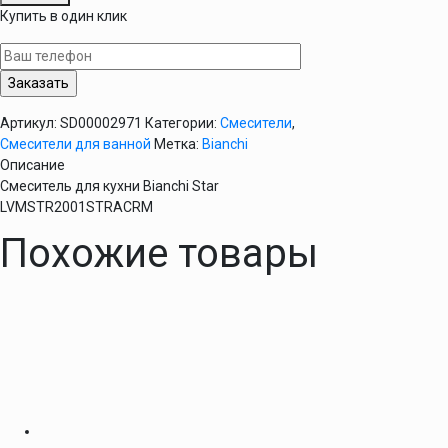
Смеситель
Купить в один клик
для
кухни
Bianchi
Star
LVMSTR2001STRACRM
Артикул:
SD00002971
Категории:
Смесители
,
Смесители для ванной
Метка:
Bianchi
Описание
Смеситель для кухни Bianchi Star
LVMSTR2001STRACRM
Похожие товары