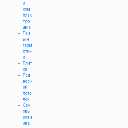
и
ком
плек
тую
щие
Пен
ы и
герм
етик
и
Плит
ка
Под
весн
ой
пото
лок
Сам
овы
равн
ива