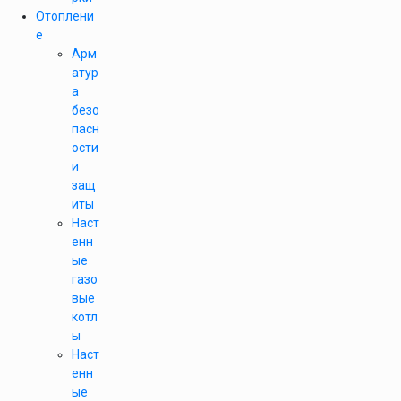
Отоплени
е
Арм
атур
а
безо
пасн
ости
и
защ
иты
Наст
енн
ые
газо
вые
котл
ы
Наст
енн
ые