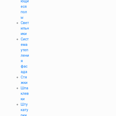
ющи
еся
пол
ы
Свет
ильн
ики
Сист
ема
утеп
лени
я
фас
ада
Стя
жки
Шпа
клев
ки
Шту
кату
рки