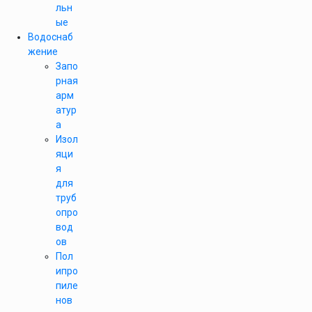
льн
ые
Водоснаб
жение
Запо
рная
арм
атур
а
Изол
яци
я
для
труб
опро
вод
ов
Пол
ипро
пиле
нов