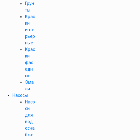
Грун
ты
Крас
ки
инте
рьер
ные
Крас
ки
фас
адн
ые
Эма
ли
Насосы
Насо
сы
для
вод
осна
бже