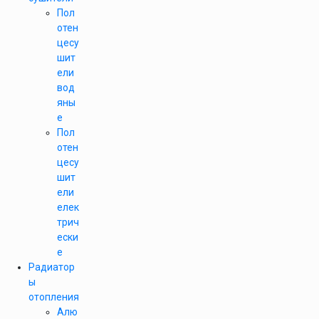
Пол
отен
цесу
шит
ели
вод
яны
е
Пол
отен
цесу
шит
ели
елек
трич
ески
е
Радиатор
ы
отопления
Алю