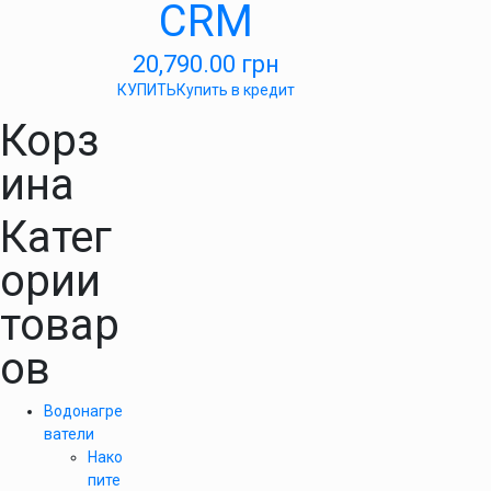
CRM
20,790.00
грн
КУПИТЬ
Купить в кредит
Корз
ина
Катег
ории
товар
ов
Водонагре
ватели
Нако
пите