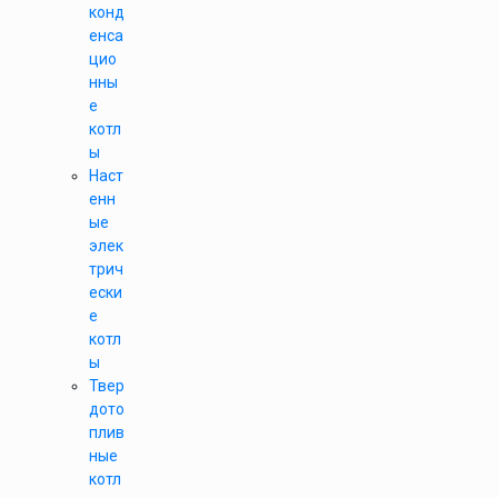
конд
енса
цио
нны
е
котл
ы
Наст
енн
ые
элек
трич
ески
е
котл
ы
Твер
дото
плив
ные
котл