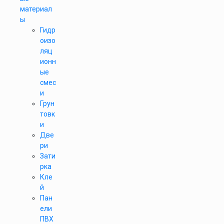
материал
ы
Гидр
оизо
ляц
ионн
ые
смес
и
Грун
товк
и
Две
ри
Зати
рка
Кле
й
Пан
ели
ПВХ