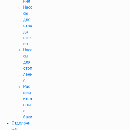
ния
Насо
сы
для
отво
да
сток
ов
Насо
сы
для
отоп
лени
я
Рас
шир
ител
ьны
е
баки
Отделочн
ые