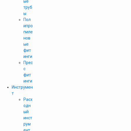
ые
труб
ы
Пол
ипро
пиле
нов
ые
фит
инги
Прес
с
фит
инги
Инструмен
т
Расх
одн
ый
инст
рум
ент