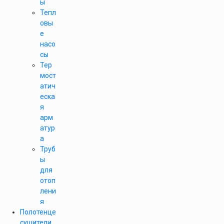
ы
Тепл
овы
е
насо
сы
Тер
мост
атич
еска
я
арм
атур
а
Труб
ы
для
отоп
лени
я
Полотенце
сушители