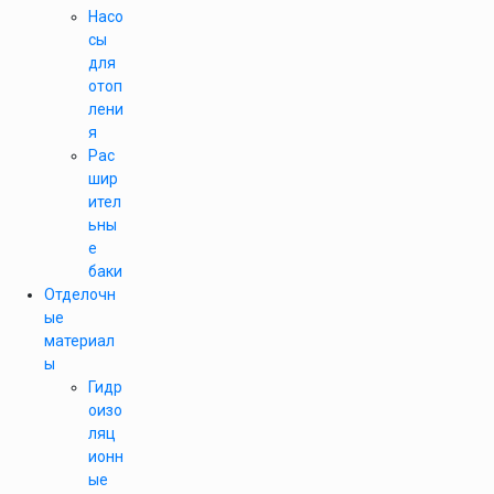
Насо
сы
для
отоп
лени
я
Рас
шир
ител
ьны
е
баки
Отделочн
ые
материал
ы
Гидр
оизо
ляц
ионн
ые