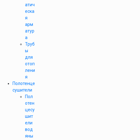
атич
еска
я
арм
атур
а
Труб
ы
для
отоп
лени
я
Полотенце
сушители
Пол
отен
цесу
шит
ели
вод
яны