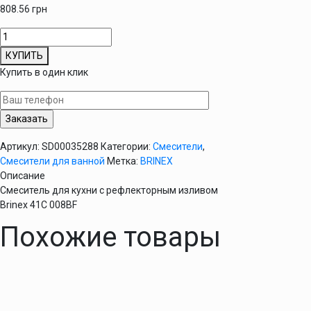
808.56
грн
Количество
товара
КУПИТЬ
Смеситель
Купить в один клик
для
кухни
с
рефлекторным
изливом
Артикул:
SD00035288
Категории:
Смесители
,
Brinex
Смесители для ванной
Метка:
BRINEX
41C
Описание
008BF
Смеситель для кухни с рефлекторным изливом
Brinex 41C 008BF
Похожие товары