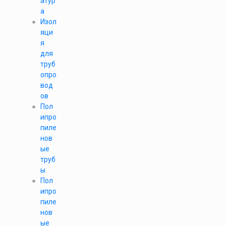
атур
а
Изол
яци
я
для
труб
опро
вод
ов
Пол
ипро
пиле
нов
ые
труб
ы
Пол
ипро
пиле
нов
ые