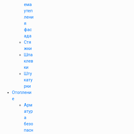
ема
утеп
лени
я
фас
ада
Стя
жки
Шпа
клев
ки
Шту
кату
рки
Отоплени
е
Арм
атур
а
безо
пасн