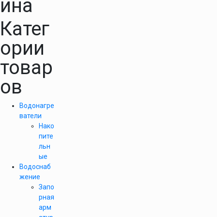
ина
Катег
ории
товар
ов
Водонагре
ватели
Нако
пите
льн
ые
Водоснаб
жение
Запо
рная
арм