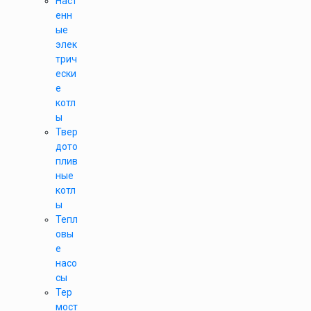
Наст
енн
ые
элек
трич
ески
е
котл
ы
Твер
дото
плив
ные
котл
ы
Тепл
овы
е
насо
сы
Тер
мост