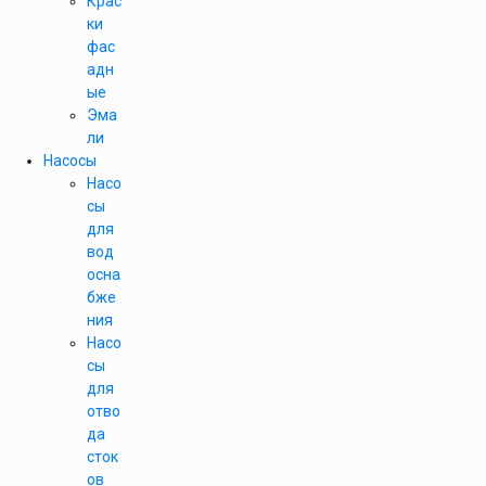
Крас
ки
фас
адн
ые
Эма
ли
Насосы
Насо
сы
для
вод
осна
бже
ния
Насо
сы
для
отво
да
сток
ов