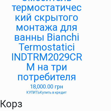
термостатичес
кий скрытого
монтажа для
ванны Bianchi
Termostatici
INDTRM2029CR
M на три
потребителя
18,000.00
грн
КУПИТЬ
Купить в кредит
Корз