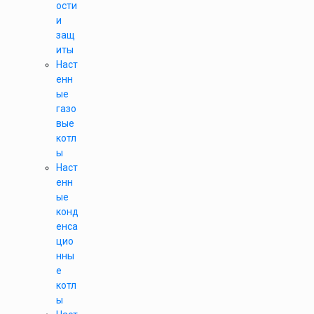
ости
и
защ
иты
Наст
енн
ые
газо
вые
котл
ы
Наст
енн
ые
конд
енса
цио
нны
е
котл
ы