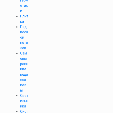
герм
етик
и
Плит
ка
Под
весн
ой
пото
лок
Сам
овы
равн
ива
ющи
еся
пол
ы
Свет
ильн
ики
Сист