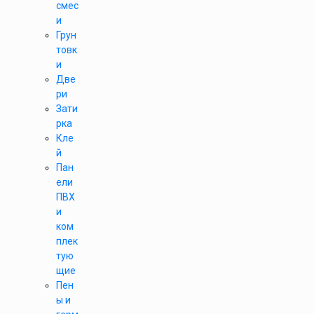
смес
и
Грун
товк
и
Две
ри
Зати
рка
Кле
й
Пан
ели
ПВХ
и
ком
плек
тую
щие
Пен
ы и