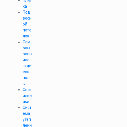
Плит
ка
Под
весн
ой
пото
лок
Сам
овы
равн
ива
ющи
еся
пол
ы
Свет
ильн
ики
Сист
ема
утеп
лени