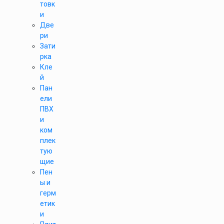
товк
и
Две
ри
Зати
рка
Кле
й
Пан
ели
ПВХ
и
ком
плек
тую
щие
Пен
ы и
герм
етик
и