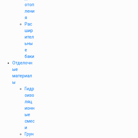
отоп
лени
я
Рас
шир
ител
ьны
е
баки
Отделочн
ые
материал
ы
Гидр
оизо
ляц
ионн
ые
смес
и
Грун