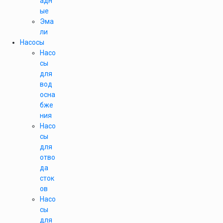
адн
ые
Эма
ли
Насосы
Насо
сы
для
вод
осна
бже
ния
Насо
сы
для
отво
да
сток
ов
Насо
сы
для