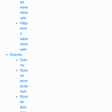
яя
кана
лиза
ция
Нару
жна
я
кана
лиза
ция
Краски
Грун
ты
Крас
ки
инте
рьер
ные
Крас
ки
фас