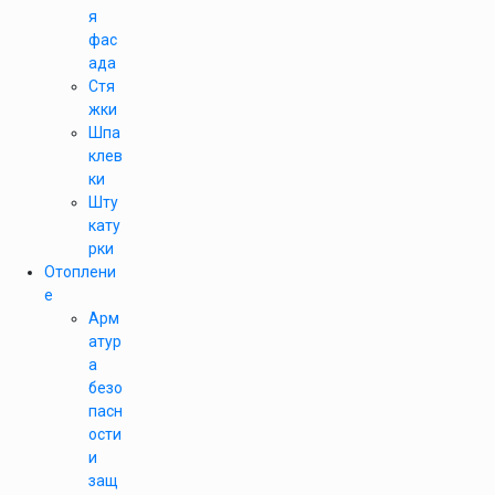
я
фас
ада
Стя
жки
Шпа
клев
ки
Шту
кату
рки
Отоплени
е
Арм
атур
а
безо
пасн
ости
и
защ