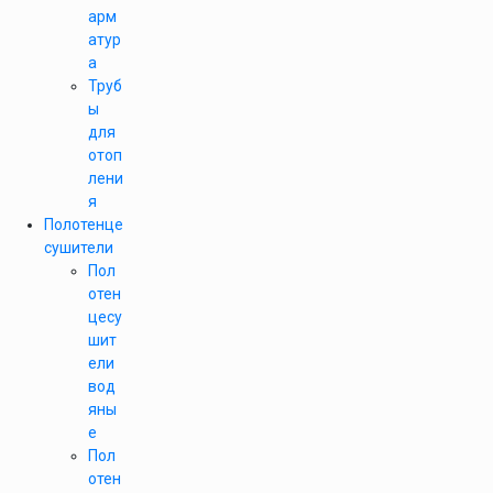
арм
атур
а
Труб
ы
для
отоп
лени
я
Полотенце
сушители
Пол
отен
цесу
шит
ели
вод
яны
е
Пол
отен