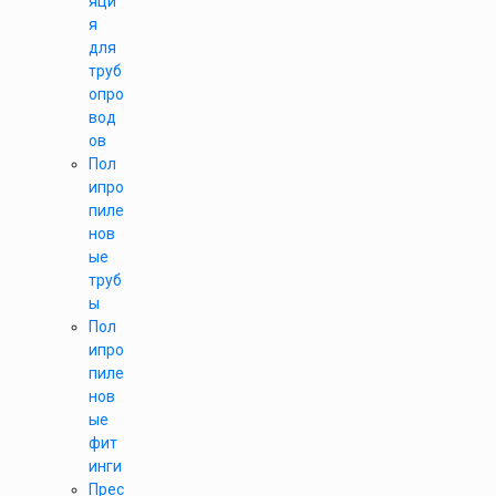
яци
я
для
труб
опро
вод
ов
Пол
ипро
пиле
нов
ые
труб
ы
Пол
ипро
пиле
нов
ые
фит
инги
Прес