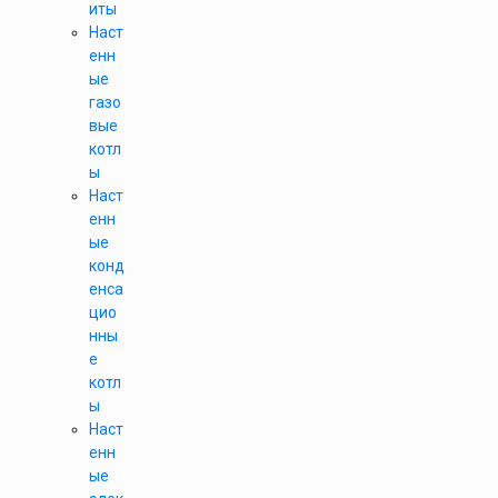
иты
Наст
енн
ые
газо
вые
котл
ы
Наст
енн
ые
конд
енса
цио
нны
е
котл
ы
Наст
енн
ые