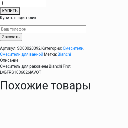
Количество
товара
КУПИТЬ
Смеситель
Купить в один клик
для
раковины
Bianchi
First
LVBFRS1036026IAVOT
Артикул:
SD00020392
Категории:
Смесители
,
Смесители для ванной
Метка:
Bianchi
Описание
Смеситель для раковины Bianchi First
LVBFRS1036026IAVOT
Похожие товары