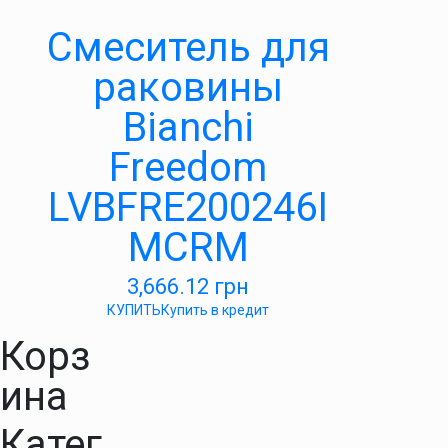
Смеситель для
раковины
Bianchi
Freedom
LVBFRE200246I
MCRM
3,666.12
грн
КУПИТЬ
Купить в кредит
Корз
ина
Катег