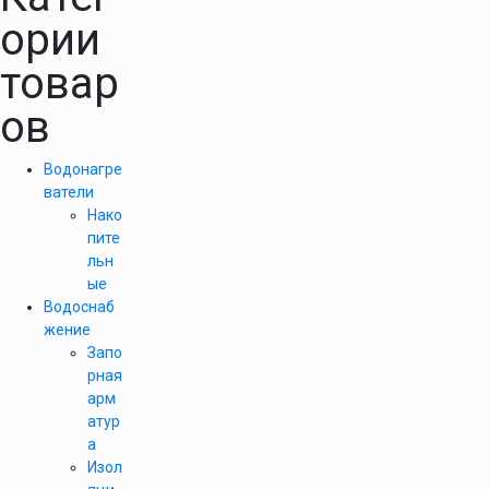
ории
товар
ов
Водонагре
ватели
Нако
пите
льн
ые
Водоснаб
жение
Запо
рная
арм
атур
а
Изол