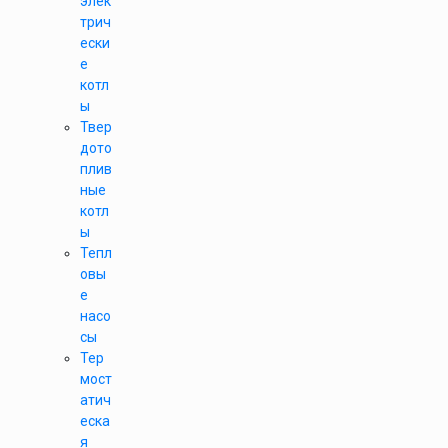
элек
трич
ески
е
котл
ы
Твер
дото
плив
ные
котл
ы
Тепл
овы
е
насо
сы
Тер
мост
атич
еска
я