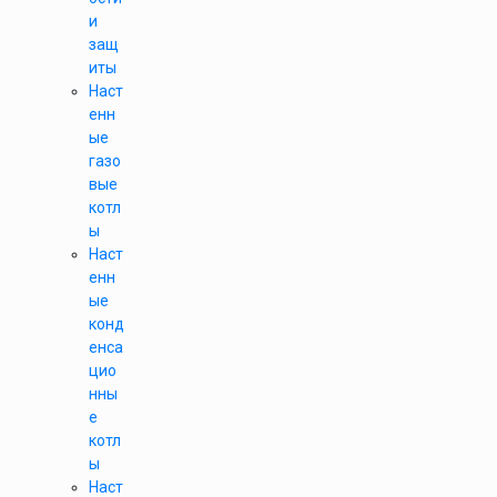
и
защ
иты
Наст
енн
ые
газо
вые
котл
ы
Наст
енн
ые
конд
енса
цио
нны
е
котл
ы
Наст