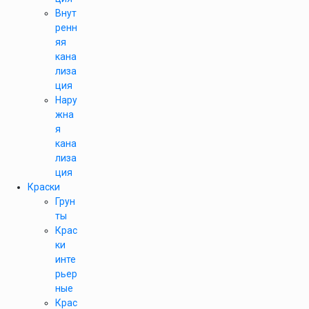
Внут
ренн
яя
кана
лиза
ция
Нару
жна
я
кана
лиза
ция
Краски
Грун
ты
Крас
ки
инте
рьер
ные
Крас