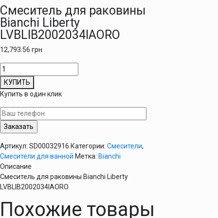
Смеситель для раковины
Bianchi Liberty
LVBLIB2002034IAORO
12,793.56
грн
Количество
товара
КУПИТЬ
Смеситель
Купить в один клик
для
раковины
Bianchi
Liberty
LVBLIB2002034IAORO
Артикул:
SD00032916
Категории:
Смесители
,
Смесители для ванной
Метка:
Bianchi
Описание
Смеситель для раковины Bianchi Liberty
LVBLIB2002034IAORO
Похожие товары