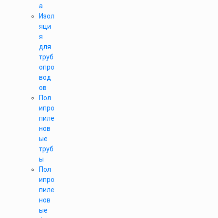
а
Изол
яци
я
для
труб
опро
вод
ов
Пол
ипро
пиле
нов
ые
труб
ы
Пол
ипро
пиле
нов
ые