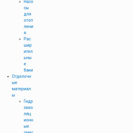
Насо
сы
для
отоп
лени
я
Рас
шир
ител
ьны
е
баки
Отделочн
ые
материал
ы
Гидр
оизо
ляц
ионн
ые
смес