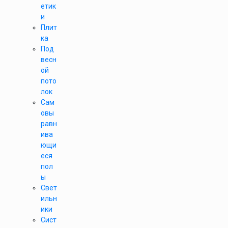
етик
и
Плит
ка
Под
весн
ой
пото
лок
Сам
овы
равн
ива
ющи
еся
пол
ы
Свет
ильн
ики
Сист