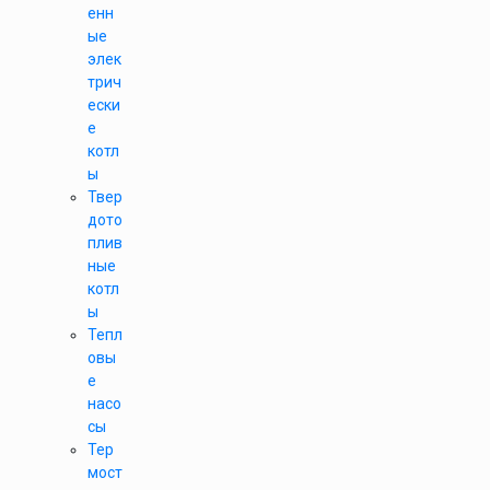
енн
ые
элек
трич
ески
е
котл
ы
Твер
дото
плив
ные
котл
ы
Тепл
овы
е
насо
сы
Тер
мост