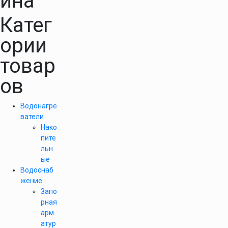
ина
Катег
ории
товар
ов
Водонагре
ватели
Нако
пите
льн
ые
Водоснаб
жение
Запо
рная
арм
атур