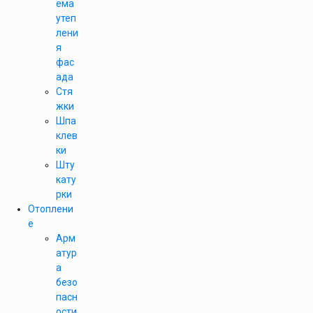
ема
утеп
лени
я
фас
ада
Стя
жки
Шпа
клев
ки
Шту
кату
рки
Отоплени
е
Арм
атур
а
безо
пасн
ости