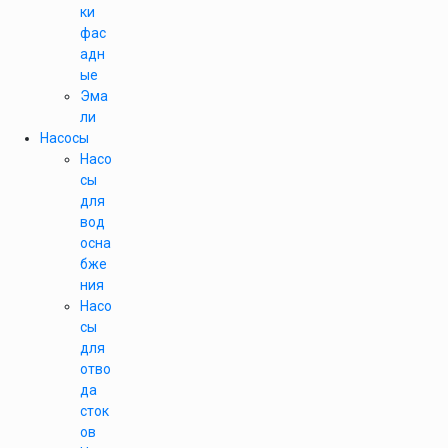
ки
фас
адн
ые
Эма
ли
Насосы
Насо
сы
для
вод
осна
бже
ния
Насо
сы
для
отво
да
сток
ов