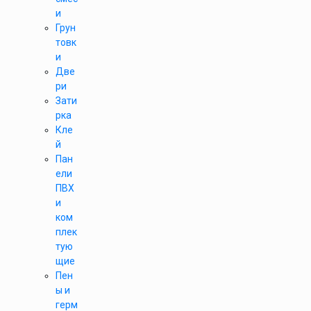
и
Грун
товк
и
Две
ри
Зати
рка
Кле
й
Пан
ели
ПВХ
и
ком
плек
тую
щие
Пен
ы и
герм