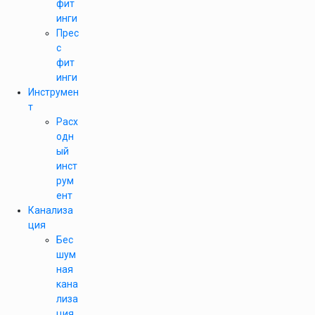
фит
инги
Прес
с
фит
инги
Инструмен
т
Расх
одн
ый
инст
рум
ент
Канализа
ция
Бес
шум
ная
кана
лиза
ция