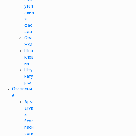
утеп
лени
я
фас
ада
Стя
жки
Шпа
клев
ки
Шту
кату
рки
Отоплени
е
Арм
атур
а
безо
пасн
ости