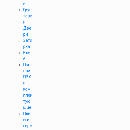
и
Грун
товк
и
Две
ри
Зати
рка
Кле
й
Пан
ели
ПВХ
и
ком
плек
тую
щие
Пен
ы и
герм