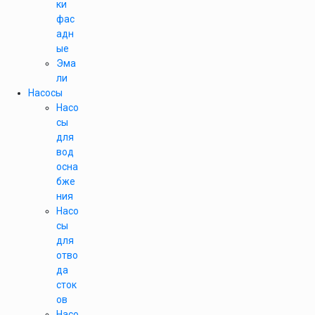
ки
фас
адн
ые
Эма
ли
Насосы
Насо
сы
для
вод
осна
бже
ния
Насо
сы
для
отво
да
сток
ов
Насо