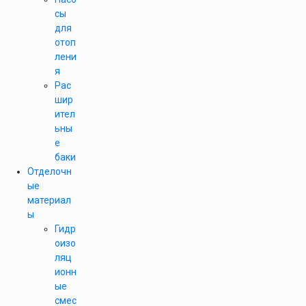
сы
для
отоп
лени
я
Рас
шир
ител
ьны
е
баки
Отделочн
ые
материал
ы
Гидр
оизо
ляц
ионн
ые
смес