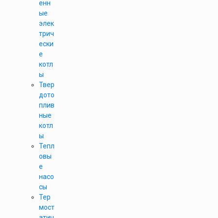
енн
ые
элек
трич
ески
е
котл
ы
Твер
дото
плив
ные
котл
ы
Тепл
овы
е
насо
сы
Тер
мост
атич