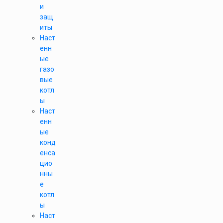
и
защ
иты
Наст
енн
ые
газо
вые
котл
ы
Наст
енн
ые
конд
енса
цио
нны
е
котл
ы
Наст