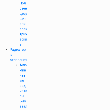
Пол
отен
цесу
шит
ели
елек
трич
ески
е
Радиатор
ы
отопления
Алю
мин
иев
ые
рад
иато
ры
Бим
етал