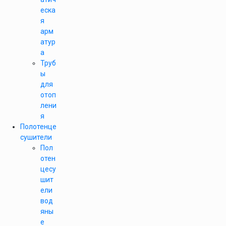
еска
я
арм
атур
а
Труб
ы
для
отоп
лени
я
Полотенце
сушители
Пол
отен
цесу
шит
ели
вод
яны
е