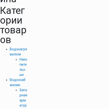
Катег
ории
товар
ов
Водонагре
ватели
Нако
пите
льн
ые
Водоснаб
жение
Запо
рная
арм
атур