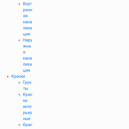
Внут
ренн
яя
кана
лиза
ция
Нару
жна
я
кана
лиза
ция
Краски
Грун
ты
Крас
ки
инте
рьер
ные
Крас