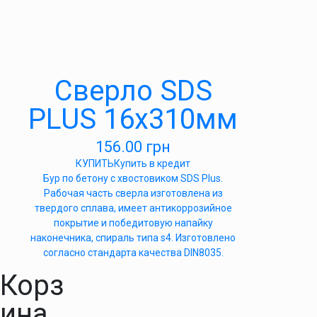
Сверло SDS
PLUS 16х310мм
156.00
грн
КУПИТЬ
Купить в кредит
Бур по бетону с хвостовиком SDS Plus.
Рабочая часть сверла изготовлена из
твердого сплава, имеет антикоррозийное
покрытие и победитовую напайку
наконечника, спираль типа s4. Изготовлено
согласно стандарта качества DIN8035.
Корз
ина