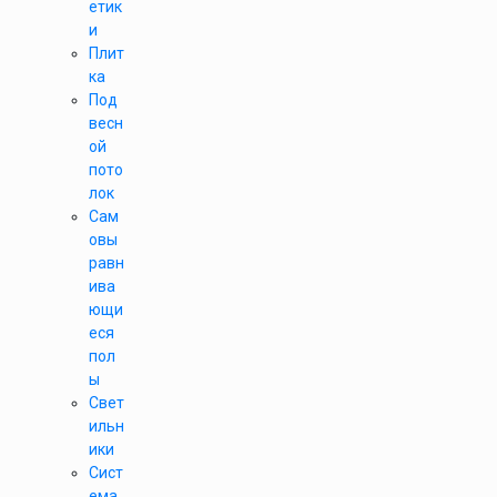
етик
и
Плит
ка
Под
весн
ой
пото
лок
Сам
овы
равн
ива
ющи
еся
пол
ы
Свет
ильн
ики
Сист
ема