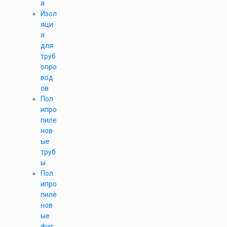
а
Изол
яци
я
для
труб
опро
вод
ов
Пол
ипро
пиле
нов
ые
труб
ы
Пол
ипро
пиле
нов
ые
фит