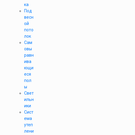
ка
Под
весн
ой
пото
лок
Сам
овы
равн
ива
ющи
еся
пол
ы
Свет
ильн
ики
Сист
ема
утеп
лени