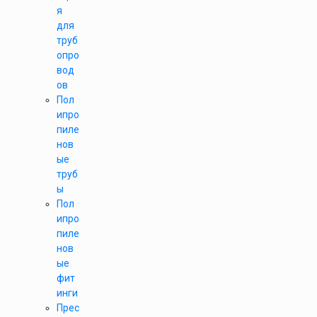
я
для
труб
опро
вод
ов
Пол
ипро
пиле
нов
ые
труб
ы
Пол
ипро
пиле
нов
ые
фит
инги
Прес