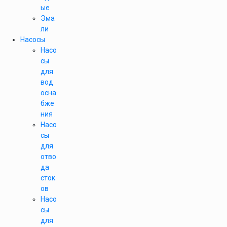
ые
Эма
ли
Насосы
Насо
сы
для
вод
осна
бже
ния
Насо
сы
для
отво
да
сток
ов
Насо
сы
для