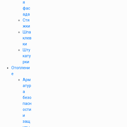
я
фас
ада
Стя
жки
Шпа
клев
ки
Шту
кату
рки
Отоплени
е
Арм
атур
а
безо
пасн
ости
и
защ