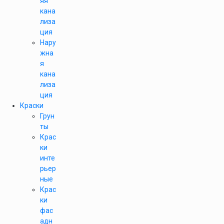
яя
кана
лиза
ция
Нару
жна
я
кана
лиза
ция
Краски
Грун
ты
Крас
ки
инте
рьер
ные
Крас
ки
фас
адн