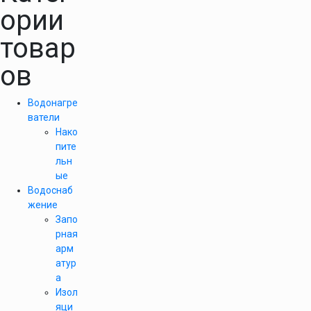
ории
товар
ов
Водонагре
ватели
Нако
пите
льн
ые
Водоснаб
жение
Запо
рная
арм
атур
а
Изол
яци