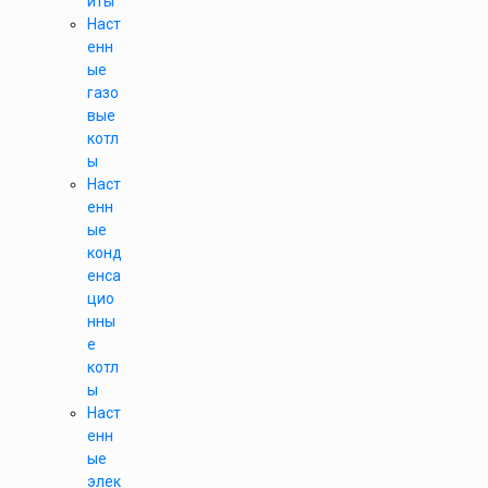
иты
Наст
енн
ые
газо
вые
котл
ы
Наст
енн
ые
конд
енса
цио
нны
е
котл
ы
Наст
енн
ые
элек