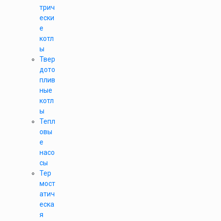
трич
ески
е
котл
ы
Твер
дото
плив
ные
котл
ы
Тепл
овы
е
насо
сы
Тер
мост
атич
еска
я