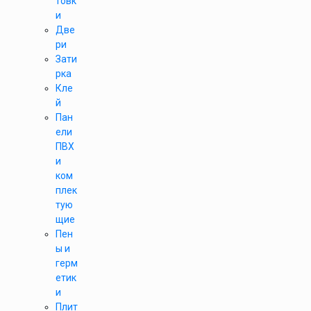
товк
и
Две
ри
Зати
рка
Кле
й
Пан
ели
ПВХ
и
ком
плек
тую
щие
Пен
ы и
герм
етик
и
Плит