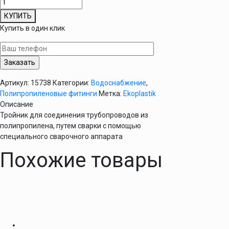
Количество
товара
КУПИТЬ
Тройник
Купить в один клик
равный
110
мм
Ekoplastik
Артикул:
15738
Категории:
Водоснабжение
,
Полипропиленовые фитинги
Метка:
Ekoplastik
Описание
Тройник для соединения трубопроводов из
полипропилена, путем сварки с помощью
специального сварочного аппарата
Похожие товары