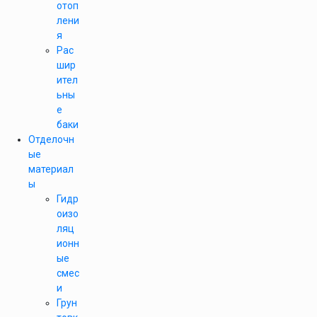
отоп
лени
я
Рас
шир
ител
ьны
е
баки
Отделочн
ые
материал
ы
Гидр
оизо
ляц
ионн
ые
смес
и
Грун