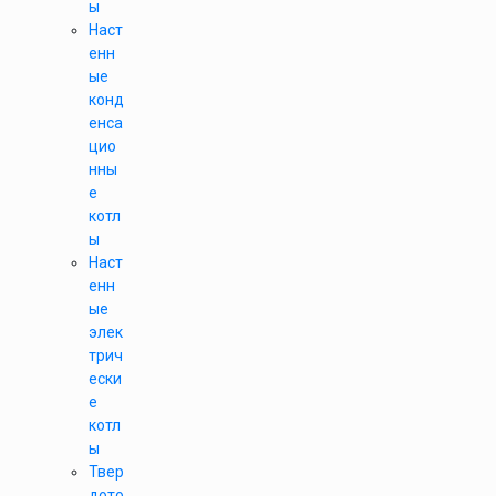
ы
Наст
енн
ые
конд
енса
цио
нны
е
котл
ы
Наст
енн
ые
элек
трич
ески
е
котл
ы
Твер
дото