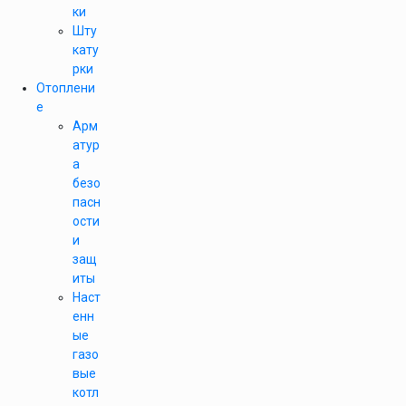
ки
Шту
кату
рки
Отоплени
е
Арм
атур
а
безо
пасн
ости
и
защ
иты
Наст
енн
ые
газо
вые
котл