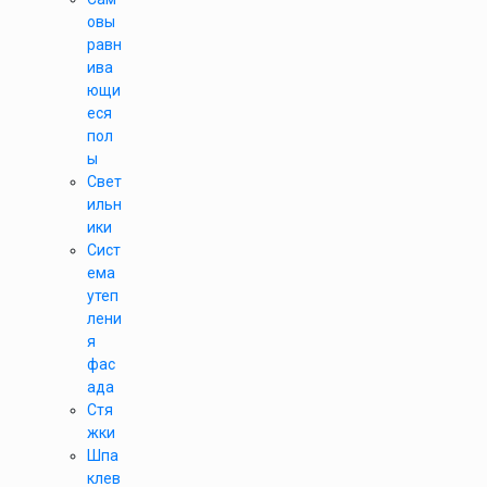
овы
равн
ива
ющи
еся
пол
ы
Свет
ильн
ики
Сист
ема
утеп
лени
я
фас
ада
Стя
жки
Шпа
клев