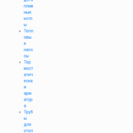
плив
ные
котл
ы
Тепл
овы
е
насо
сы
Тер
мост
атич
еска
я
арм
атур
а
Труб
ы
для
отоп