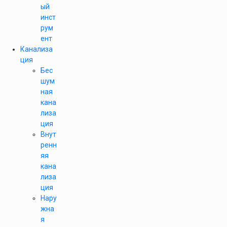
ый
инст
рум
ент
Канализа
ция
Бес
шум
ная
кана
лиза
ция
Внут
ренн
яя
кана
лиза
ция
Нару
жна
я