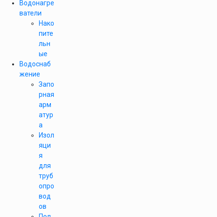
Водонагре
ватели
Нако
пите
льн
ые
Водоснаб
жение
Запо
рная
арм
атур
а
Изол
яци
я
для
труб
опро
вод
ов
Пол