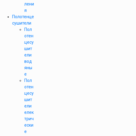
лени
я
Полотенце
сушители
Пол
отен
цесу
шит
ели
вод
яны
е
Пол
отен
цесу
шит
ели
елек
трич
ески
е