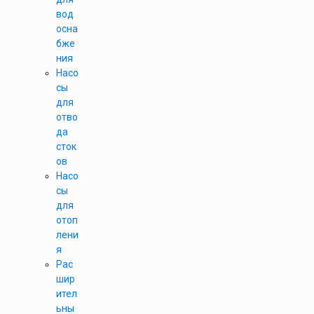
вод
осна
бже
ния
Насо
сы
для
отво
да
сток
ов
Насо
сы
для
отоп
лени
я
Рас
шир
ител
ьны