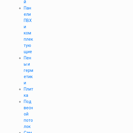
й
Пан
ели
ПВХ
и
ком
плек
тую
щие
Пен
ы и
герм
етик
и
Плит
ка
Под
весн
ой
пото
лок
Сам