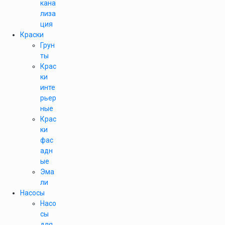
кана
лиза
ция
Краски
Грун
ты
Крас
ки
инте
рьер
ные
Крас
ки
фас
адн
ые
Эма
ли
Насосы
Насо
сы
для