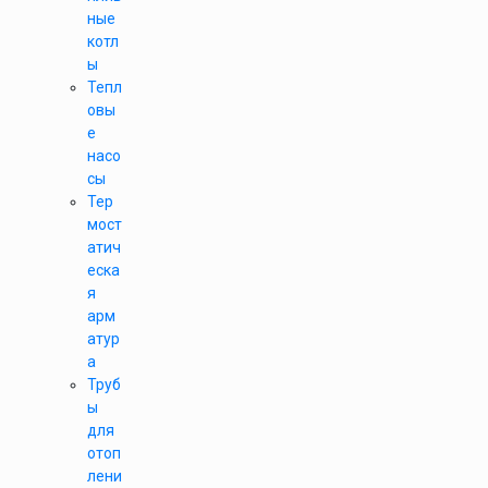
ные
котл
ы
Тепл
овы
е
насо
сы
Тер
мост
атич
еска
я
арм
атур
а
Труб
ы
для
отоп
лени