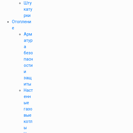
Шту
кату
рки
Отоплени
е
Арм
атур
а
безо
пасн
ости
и
защ
иты
Наст
енн
ые
газо
вые
котл
ы