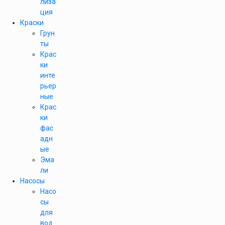
лиза
ция
Краски
Грун
ты
Крас
ки
инте
рьер
ные
Крас
ки
фас
адн
ые
Эма
ли
Насосы
Насо
сы
для
вод