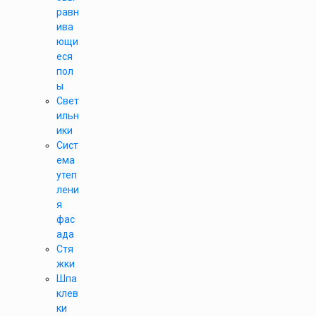
равн
ива
ющи
еся
пол
ы
Свет
ильн
ики
Сист
ема
утеп
лени
я
фас
ада
Стя
жки
Шпа
клев
ки