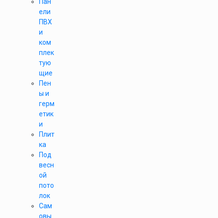
Пан
ели
ПВХ
и
ком
плек
тую
щие
Пен
ы и
герм
етик
и
Плит
ка
Под
весн
ой
пото
лок
Сам
овы