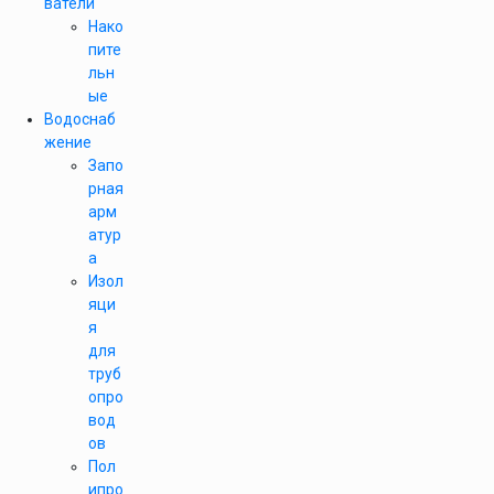
ватели
Нако
пите
льн
ые
Водоснаб
жение
Запо
рная
арм
атур
а
Изол
яци
я
для
труб
опро
вод
ов
Пол
ипро