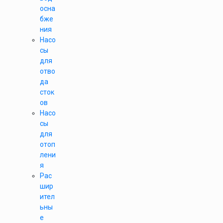
осна
бже
ния
Насо
сы
для
отво
да
сток
ов
Насо
сы
для
отоп
лени
я
Рас
шир
ител
ьны
е