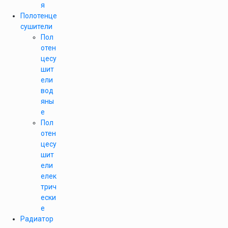
я
Полотенце
сушители
Пол
отен
цесу
шит
ели
вод
яны
е
Пол
отен
цесу
шит
ели
елек
трич
ески
е
Радиатор