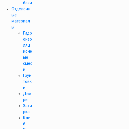
баки
Отделочн
ые
материал
ы
Гидр
оизо
ляц
ионн
ые
смес
и
Грун
товк
и
Две
ри
Зати
рка
Кле
й