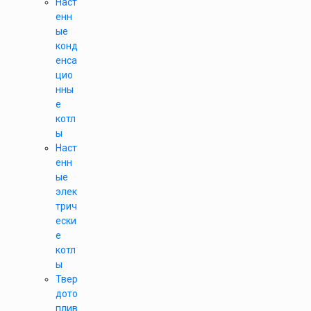
Наст
енн
ые
конд
енса
цио
нны
е
котл
ы
Наст
енн
ые
элек
трич
ески
е
котл
ы
Твер
дото
плив