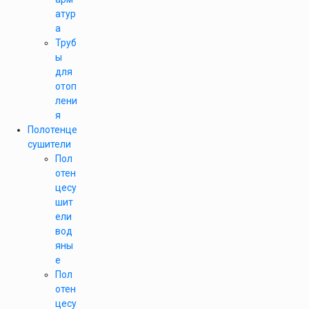
атур
а
Труб
ы
для
отоп
лени
я
Полотенце
сушители
Пол
отен
цесу
шит
ели
вод
яны
е
Пол
отен
цесу