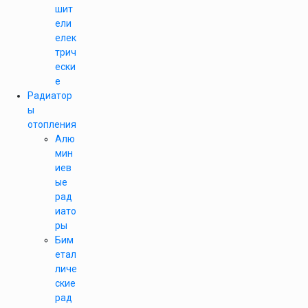
шит
ели
елек
трич
ески
е
Радиатор
ы
отопления
Алю
мин
иев
ые
рад
иато
ры
Бим
етал
личе
ские
рад