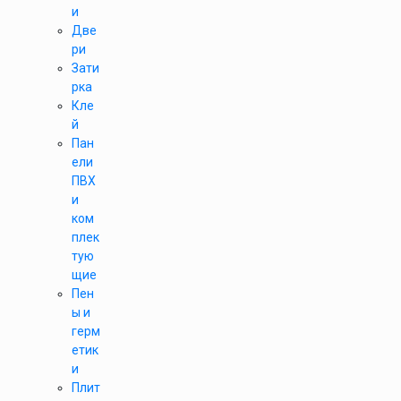
и
Две
ри
Зати
рка
Кле
й
Пан
ели
ПВХ
и
ком
плек
тую
щие
Пен
ы и
герм
етик
и
Плит