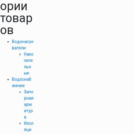
ории
товар
ов
Водонагре
ватели
Нако
пите
льн
ые
Водоснаб
жение
Запо
рная
арм
атур
а
Изол
яци