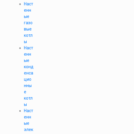
Наст
енн
ые
газо
вые
котл
ы
Наст
енн
ые
конд
енса
цио
нны
е
котл
ы
Наст
енн
ые
элек