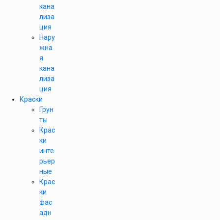
кана
лиза
ция
Нару
жна
я
кана
лиза
ция
Краски
Грун
ты
Крас
ки
инте
рьер
ные
Крас
ки
фас
адн