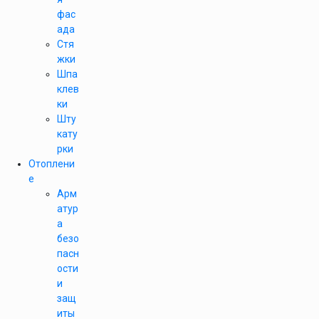
фас
ада
Стя
жки
Шпа
клев
ки
Шту
кату
рки
Отоплени
е
Арм
атур
а
безо
пасн
ости
и
защ
иты