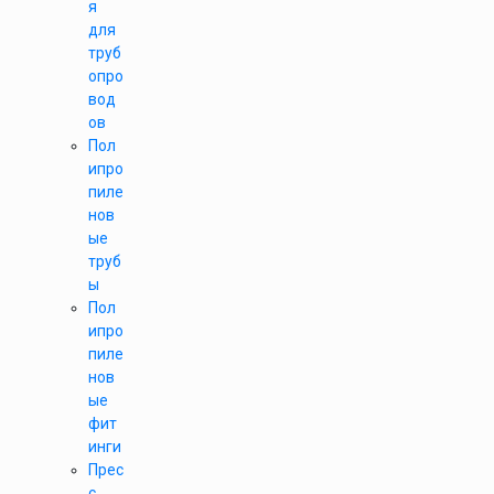
я
для
труб
опро
вод
ов
Пол
ипро
пиле
нов
ые
труб
ы
Пол
ипро
пиле
нов
ые
фит
инги
Прес
с