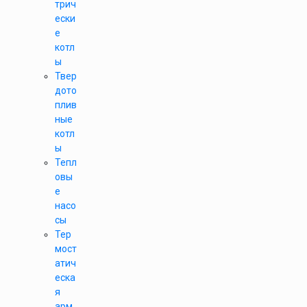
трич
ески
е
котл
ы
Твер
дото
плив
ные
котл
ы
Тепл
овы
е
насо
сы
Тер
мост
атич
еска
я
арм