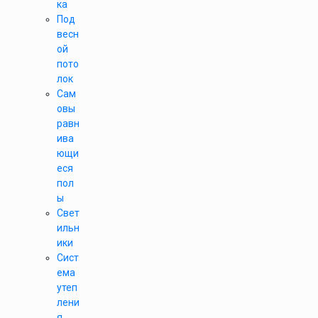
ка
Под
весн
ой
пото
лок
Сам
овы
равн
ива
ющи
еся
пол
ы
Свет
ильн
ики
Сист
ема
утеп
лени
я