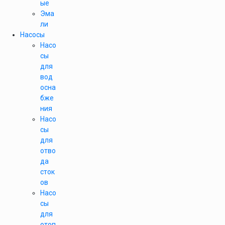
ые
Эма
ли
Насосы
Насо
сы
для
вод
осна
бже
ния
Насо
сы
для
отво
да
сток
ов
Насо
сы
для
отоп