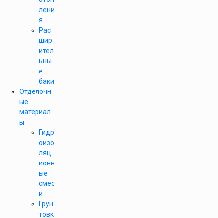
лени
я
Рас
шир
ител
ьны
е
баки
Отделочн
ые
материал
ы
Гидр
оизо
ляц
ионн
ые
смес
и
Грун
товк