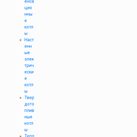
енса
цио
нны
е
котл
ы
Наст
енн
ые
элек
трич
ески
е
котл
ы
Твер
дото
плив
ные
котл
ы
Тепл