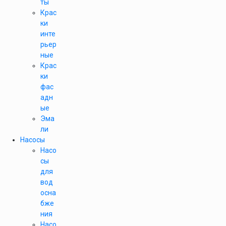
ты
Крас
ки
инте
рьер
ные
Крас
ки
фас
адн
ые
Эма
ли
Насосы
Насо
сы
для
вод
осна
бже
ния
Насо