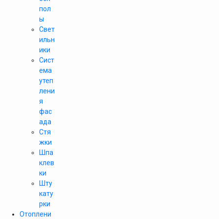
пол
ы
Свет
ильн
ики
Сист
ема
утеп
лени
я
фас
ада
Стя
жки
Шпа
клев
ки
Шту
кату
рки
Отоплени