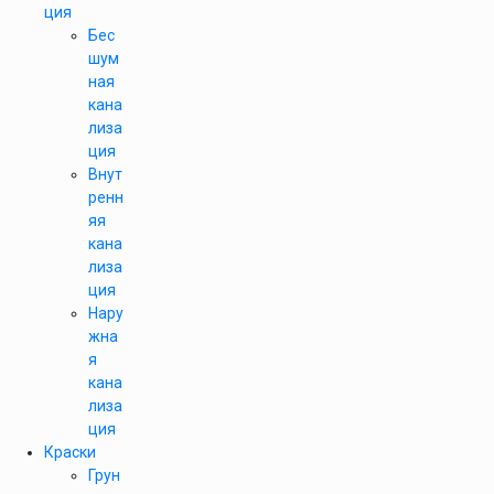
ция
Бес
шум
ная
кана
лиза
ция
Внут
ренн
яя
кана
лиза
ция
Нару
жна
я
кана
лиза
ция
Краски
Грун