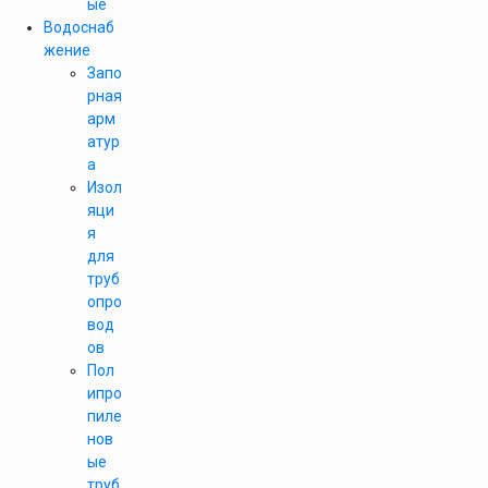
ые
Водоснаб
жение
Запо
рная
арм
атур
а
Изол
яци
я
для
труб
опро
вод
ов
Пол
ипро
пиле
нов
ые
труб