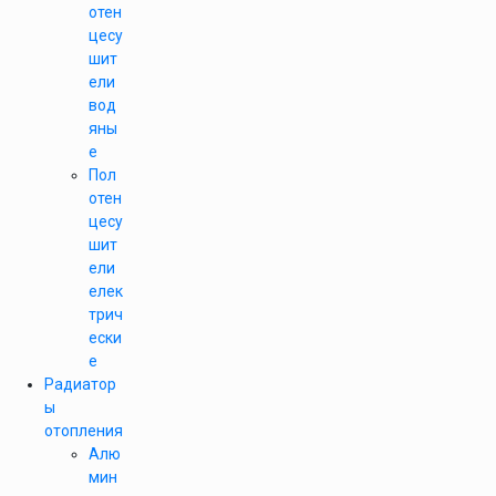
отен
цесу
шит
ели
вод
яны
е
Пол
отен
цесу
шит
ели
елек
трич
ески
е
Радиатор
ы
отопления
Алю
мин