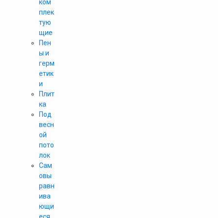
ком
плек
тую
щие
Пен
ы и
герм
етик
и
Плит
ка
Под
весн
ой
пото
лок
Сам
овы
равн
ива
ющи
еся