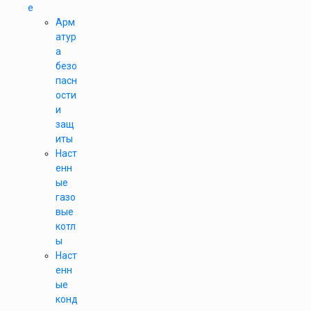
е
Арм
атур
а
безо
пасн
ости
и
защ
иты
Наст
енн
ые
газо
вые
котл
ы
Наст
енн
ые
конд