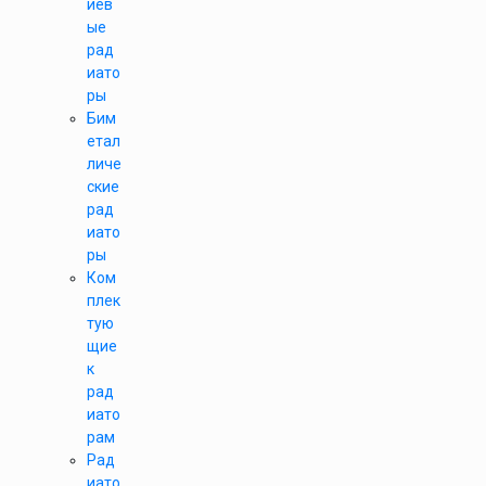
иев
ые
рад
иато
ры
Бим
етал
личе
ские
рад
иато
ры
Ком
плек
тую
щие
к
рад
иато
рам
Рад
иато