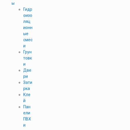
ы
Гидр
оизо
ляц
ионн
ые
смес
и
Грун
товк
и
Две
ри
Зати
рка
Кле
й
Пан
ели
ПВХ
и