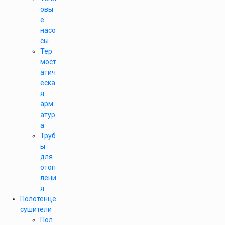
овы
е
насо
сы
Тер
мост
атич
еска
я
арм
атур
а
Труб
ы
для
отоп
лени
я
Полотенце
сушители
Пол