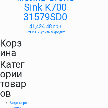
Sink K700
31579SD0
41,424.48
грн
КУПИТЬ
Купить в кредит
Корз
ина
Катег
ории
товар
ов
Водонагре
ватели