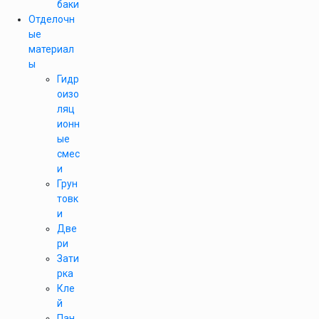
баки
Отделочн
ые
материал
ы
Гидр
оизо
ляц
ионн
ые
смес
и
Грун
товк
и
Две
ри
Зати
рка
Кле
й
Пан