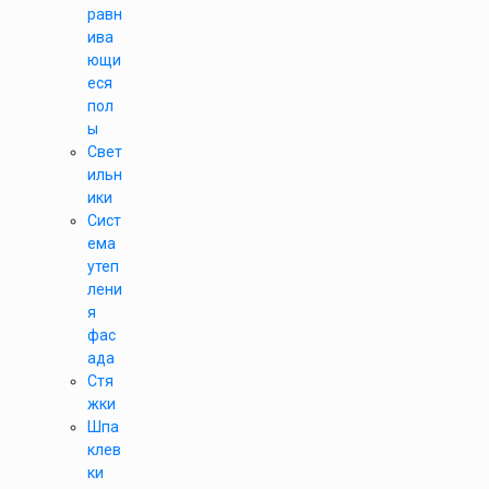
равн
ива
ющи
еся
пол
ы
Свет
ильн
ики
Сист
ема
утеп
лени
я
фас
ада
Стя
жки
Шпа
клев
ки