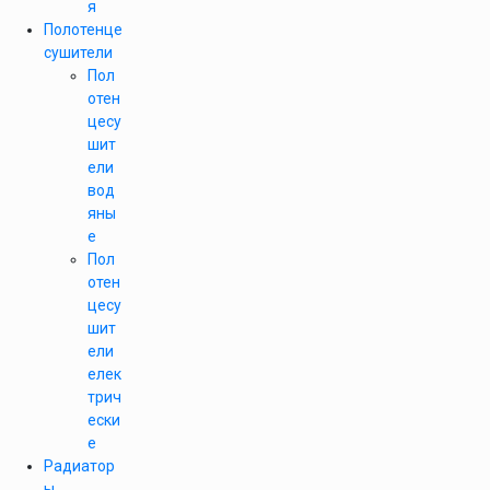
я
Полотенце
сушители
Пол
отен
цесу
шит
ели
вод
яны
е
Пол
отен
цесу
шит
ели
елек
трич
ески
е
Радиатор
ы