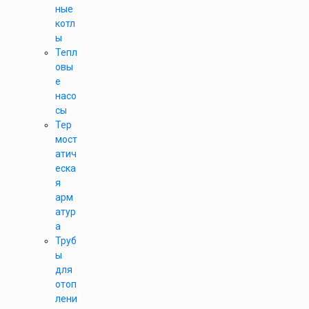
ные
котл
ы
Тепл
овы
е
насо
сы
Тер
мост
атич
еска
я
арм
атур
а
Труб
ы
для
отоп
лени