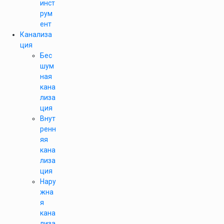
инст
рум
ент
Канализа
ция
Бес
шум
ная
кана
лиза
ция
Внут
ренн
яя
кана
лиза
ция
Нару
жна
я
кана
лиза