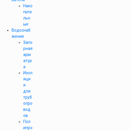
Нако
пите
льн
ые
Водоснаб
жение
Запо
рная
арм
атур
а
Изол
яци
я
для
труб
опро
вод
ов
Пол
ипро