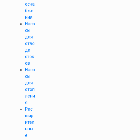
осна
бже
ния
Насо
сы
для
отво
да
сток
ов
Насо
сы
для
отоп
лени
я
Рас
шир
ител
ьны
е