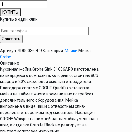
Количество
товара
КУПИТЬ
Кухонная
Купить в один клик
мойка
Grohe
Sink
K200
31656AP0
Артикул:
SD00036709
Категория:
Мойки
Метка:
Grohe
Описание
Кухонная мойка Grohe Sink 31656AP0 изготовлена
из кварцевого композита, который состоит из 80%
кварца и 20% акриловой смолы и отвердителя.
Благодаря системе GROHE QuickFix установка
мойки не займет много времени и не потребует
дополнительного оборудования. Мойка
выполнена в виде чаши с отверстием слив-
перелив и отверстием под смеситель. Изоляция
GROHE Whisper на нижней части мойки уменьшает
шум, а отделка Granite Black не реагирует на
ультрафиолетовое излучение.