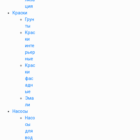
ция
Краски
Грун
ты
Крас
ки
инте
рьер
ные
Крас
ки
фас
адн
ые
Эма
ли
Насосы
Насо
сы
для
вод