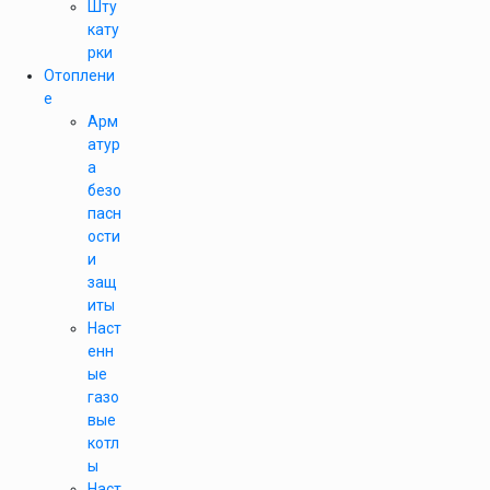
Шту
кату
рки
Отоплени
е
Арм
атур
а
безо
пасн
ости
и
защ
иты
Наст
енн
ые
газо
вые
котл
ы
Наст