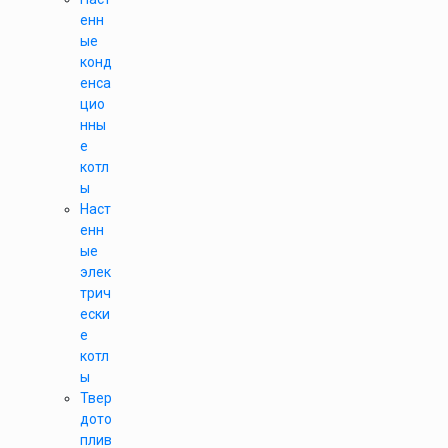
енн
ые
конд
енса
цио
нны
е
котл
ы
Наст
енн
ые
элек
трич
ески
е
котл
ы
Твер
дото
плив