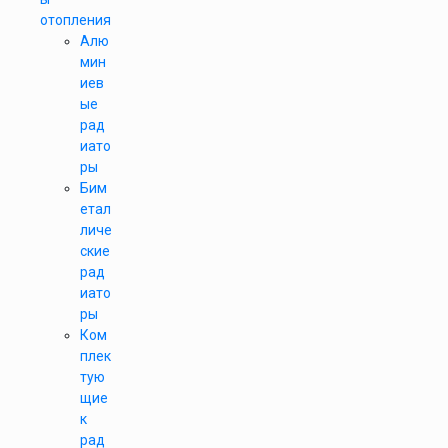
отопления
Алю
мин
иев
ые
рад
иато
ры
Бим
етал
личе
ские
рад
иато
ры
Ком
плек
тую
щие
к
рад