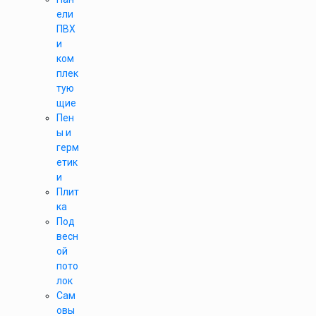
ели
ПВХ
и
ком
плек
тую
щие
Пен
ы и
герм
етик
и
Плит
ка
Под
весн
ой
пото
лок
Сам
овы