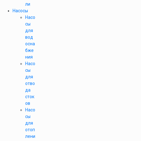
ли
Насосы
Насо
сы
для
вод
осна
бже
ния
Насо
сы
для
отво
да
сток
ов
Насо
сы
для
отоп
лени