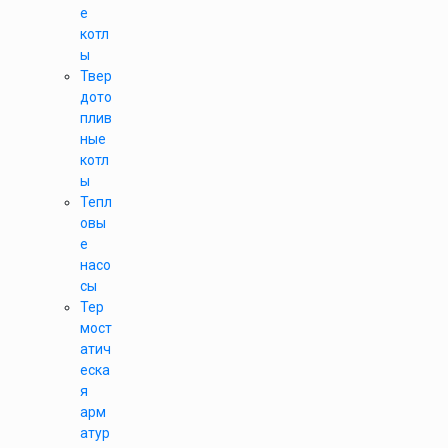
е
котл
ы
Твер
дото
плив
ные
котл
ы
Тепл
овы
е
насо
сы
Тер
мост
атич
еска
я
арм
атур