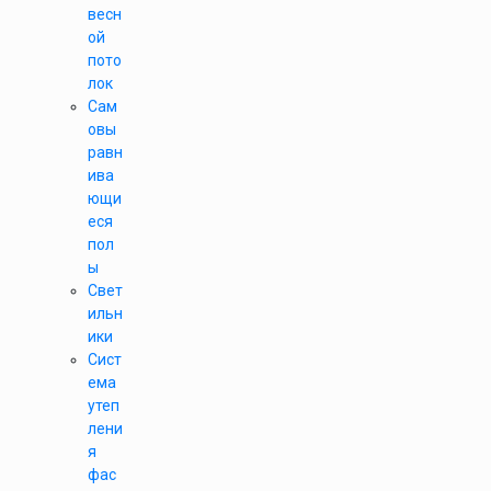
весн
ой
пото
лок
Сам
овы
равн
ива
ющи
еся
пол
ы
Свет
ильн
ики
Сист
ема
утеп
лени
я
фас