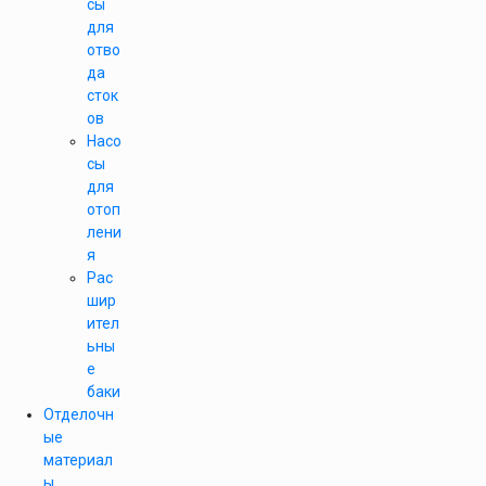
сы
для
отво
да
сток
ов
Насо
сы
для
отоп
лени
я
Рас
шир
ител
ьны
е
баки
Отделочн
ые
материал
ы