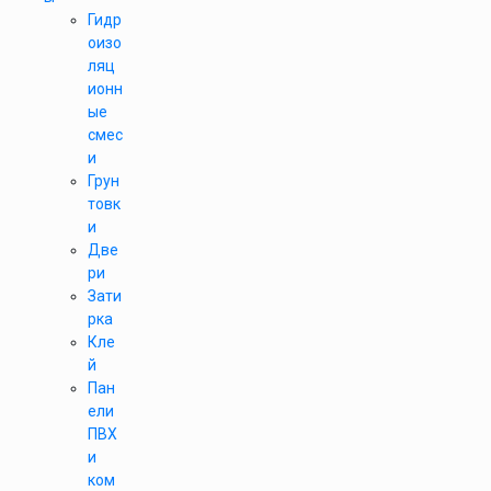
Гидр
оизо
ляц
ионн
ые
смес
и
Грун
товк
и
Две
ри
Зати
рка
Кле
й
Пан
ели
ПВХ
и
ком