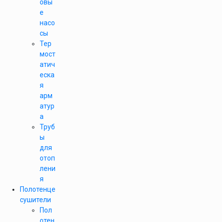
овы
е
насо
сы
Тер
мост
атич
еска
я
арм
атур
а
Труб
ы
для
отоп
лени
я
Полотенце
сушители
Пол
отен