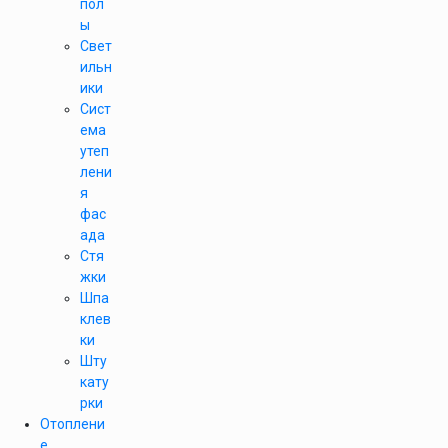
пол
ы
Свет
ильн
ики
Сист
ема
утеп
лени
я
фас
ада
Стя
жки
Шпа
клев
ки
Шту
кату
рки
Отоплени
е