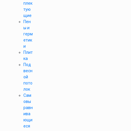
плек
тую
щие
Пен
ы и
герм
етик
и
Плит
ка
Под
весн
ой
пото
лок
Сам
овы
равн
ива
ющи
еся