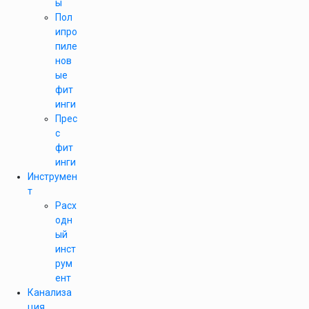
ы
Пол
ипро
пиле
нов
ые
фит
инги
Прес
с
фит
инги
Инструмен
т
Расх
одн
ый
инст
рум
ент
Канализа
ция