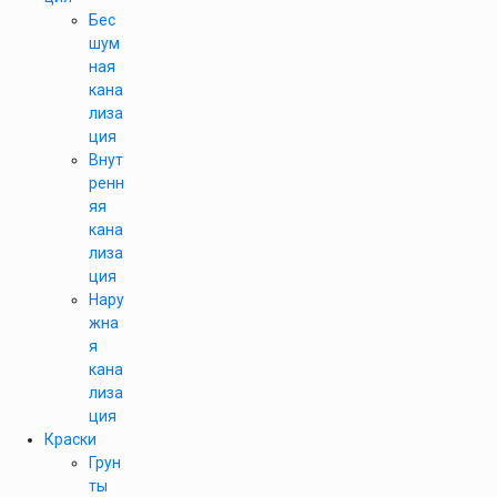
Бес
шум
ная
кана
лиза
ция
Внут
ренн
яя
кана
лиза
ция
Нару
жна
я
кана
лиза
ция
Краски
Грун
ты