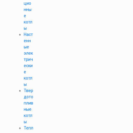
цио
нны
е
котл
ы
Наст
енн
ые
элек
трич
ески
е
котл
ы
Твер
дото
плив
ные
котл
ы
Тепл