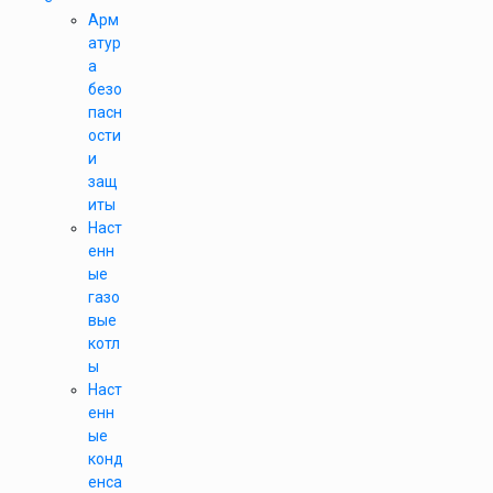
Арм
атур
а
безо
пасн
ости
и
защ
иты
Наст
енн
ые
газо
вые
котл
ы
Наст
енн
ые
конд
енса