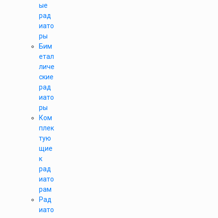
ые
рад
иато
ры
Бим
етал
личе
ские
рад
иато
ры
Ком
плек
тую
щие
к
рад
иато
рам
Рад
иато