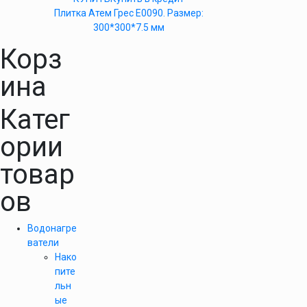
Плитка Атем Грес Е0090. Размер:
300*300*7.5 мм
Корз
ина
Катег
ории
товар
ов
Водонагре
ватели
Нако
пите
льн
ые