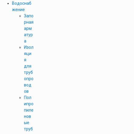
Водоснаб
жение
Запо
рная
арм
атур
а
Изол
яци
я
для
труб
опро
вод
ов
Пол
ипро
пиле
нов
ые
труб