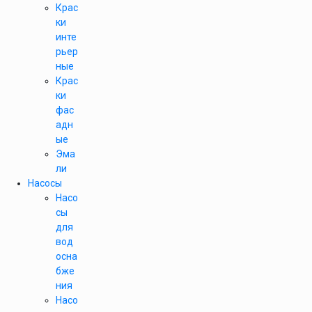
Крас
ки
инте
рьер
ные
Крас
ки
фас
адн
ые
Эма
ли
Насосы
Насо
сы
для
вод
осна
бже
ния
Насо