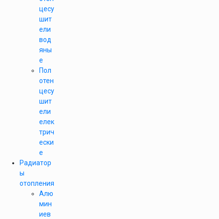
цесу
шит
ели
вод
яны
е
Пол
отен
цесу
шит
ели
елек
трич
ески
е
Радиатор
ы
отопления
Алю
мин
иев