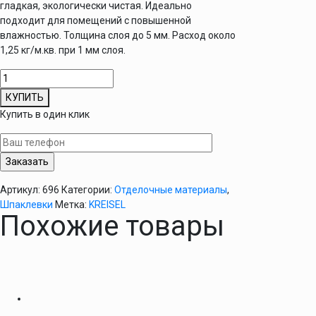
гладкая, экологически чистая. Идеально
подходит для помещений с повышенной
влажностью. Толщина слоя до 5 мм. Расход около
1,25 кг/м.кв. при 1 мм слоя.
Количество
товара
КУПИТЬ
Шпаклевка
Купить в один клик
цементно-
известковая
Kreisel
662
Kalkzement
Артикул:
696
Категории:
Отделочные материалы
,
25кг
Шпаклевки
Метка:
KREISEL
Похожие товары