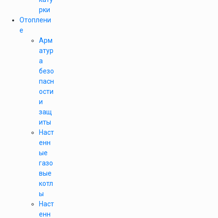
рки
Отоплени
е
Арм
атур
а
безо
пасн
ости
и
защ
иты
Наст
енн
ые
газо
вые
котл
ы
Наст
енн