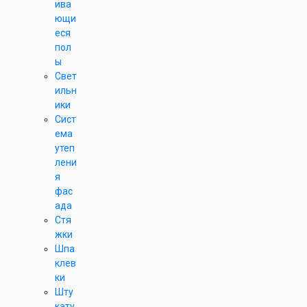
ива
ющи
еся
пол
ы
Свет
ильн
ики
Сист
ема
утеп
лени
я
фас
ада
Стя
жки
Шпа
клев
ки
Шту
кату