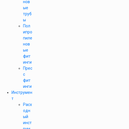
нов
ые
труб
ы
Пол
ипро
пиле
нов
ые
фит
инги
Прес
с
фит
инги
Инструмен
т
Расх
одн
ый
инст
рум