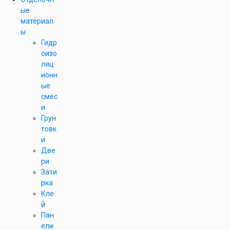
ые
материал
ы
Гидр
оизо
ляц
ионн
ые
смес
и
Грун
товк
и
Две
ри
Зати
рка
Кле
й
Пан
ели