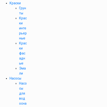
Краски
Грун
ты
Крас
ки
инте
рьер
ные
Крас
ки
фас
адн
ые
Эма
ли
Насосы
Насо
сы
для
вод
осна