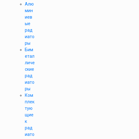
Алю
мин
иев
ые
рад
иато
ры
Бим
етал
личе
ские
рад
иато
ры
Ком
плек
тую
щие
к
рад
иато