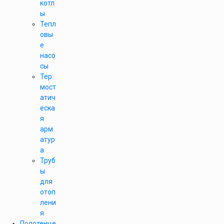
котл
ы
Тепл
овы
е
насо
сы
Тер
мост
атич
еска
я
арм
атур
а
Труб
ы
для
отоп
лени
я
Полотенце