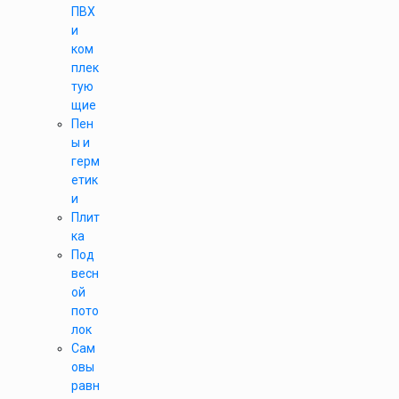
ПВХ
и
ком
плек
тую
щие
Пен
ы и
герм
етик
и
Плит
ка
Под
весн
ой
пото
лок
Сам
овы
равн