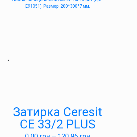
Е91051). Размер: 200*300*7 мм.
Затирка Ceresit
СЕ 33/2 PLUS
0.00
грн
–
120.96
грн