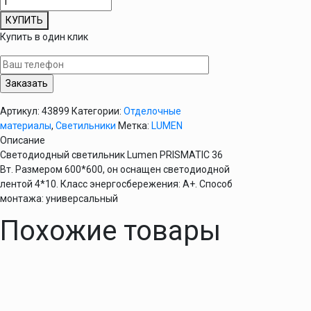
товара
КУПИТЬ
Светильник
Купить в один клик
светодиодный
LUMEN
600х600
LED
4х10
Артикул:
43899
Категории:
Отделочные
материалы
,
Светильники
Метка:
LUMEN
Описание
Светодиодный светильник Lumen PRISMATIC 36
Вт. Размером 600*600, он оснащен светодиодной
лентой 4*10. Класс энергосбережения: А+. Способ
монтажа: универсальный
Похожие товары