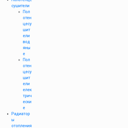
сушители
Пол
отен
цесу
шит
ели
вод
яны
е
Пол
отен
цесу
шит
ели
елек
трич
ески
е
Радиатор
ы
отопления