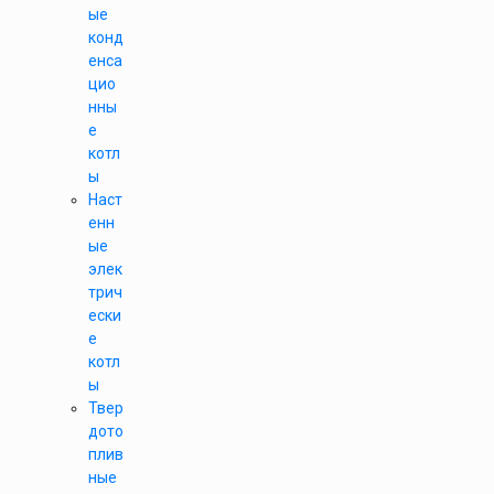
ые
конд
енса
цио
нны
е
котл
ы
Наст
енн
ые
элек
трич
ески
е
котл
ы
Твер
дото
плив
ные