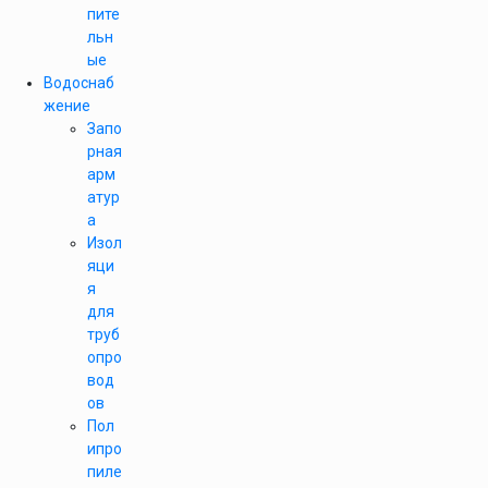
пите
льн
ые
Водоснаб
жение
Запо
рная
арм
атур
а
Изол
яци
я
для
труб
опро
вод
ов
Пол
ипро
пиле