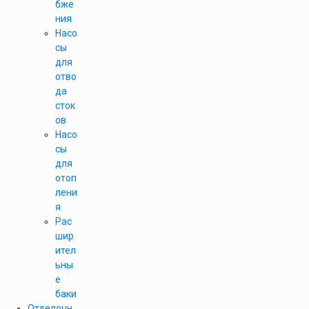
бже
ния
Насо
сы
для
отво
да
сток
ов
Насо
сы
для
отоп
лени
я
Рас
шир
ител
ьны
е
баки
Отделочн