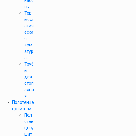
насо
сы
Тер
мост
атич
еска
я
арм
атур
а
Труб
ы
для
отоп
лени
я
Полотенце
сушители
Пол
отен
цесу
шит