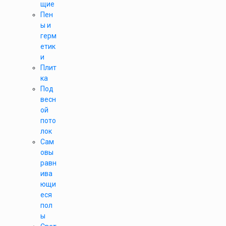
щие
Пен
ы и
герм
етик
и
Плит
ка
Под
весн
ой
пото
лок
Сам
овы
равн
ива
ющи
еся
пол
ы