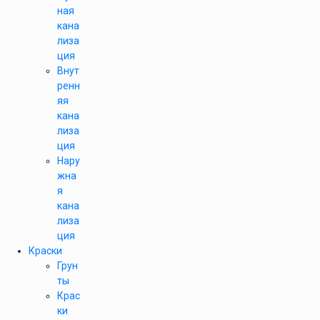
ная
кана
лиза
ция
Внут
ренн
яя
кана
лиза
ция
Нару
жна
я
кана
лиза
ция
Краски
Грун
ты
Крас
ки