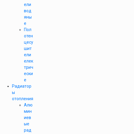
ели
вод
яны
е
Пол
отен
цесу
шит
ели
елек
трич
ески
е
Радиатор
ы
отопления
Алю
мин
иев
ые
рад