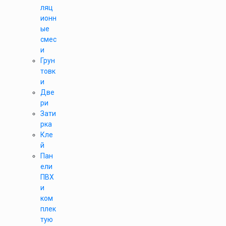
ляц
ионн
ые
смес
и
Грун
товк
и
Две
ри
Зати
рка
Кле
й
Пан
ели
ПВХ
и
ком
плек
тую