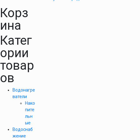
Корз
ина
Катег
ории
товар
ов
Водонагре
ватели
Нако
пите
льн
ые
Водоснаб
жение