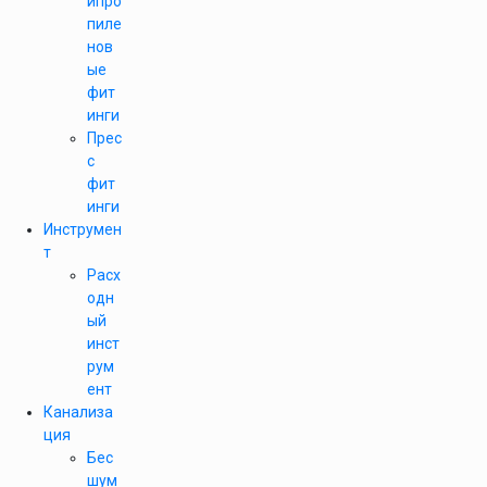
ипро
пиле
нов
ые
фит
инги
Прес
с
фит
инги
Инструмен
т
Расх
одн
ый
инст
рум
ент
Канализа
ция
Бес
шум