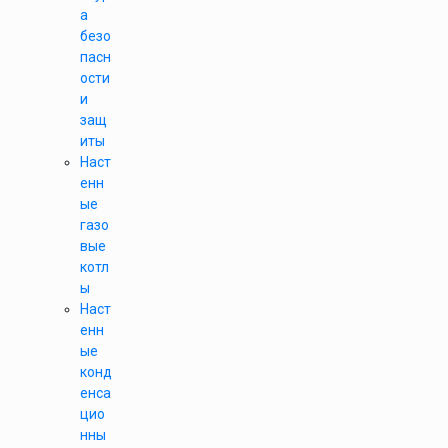
а
безо
пасн
ости
и
защ
иты
Наст
енн
ые
газо
вые
котл
ы
Наст
енн
ые
конд
енса
цио
нны