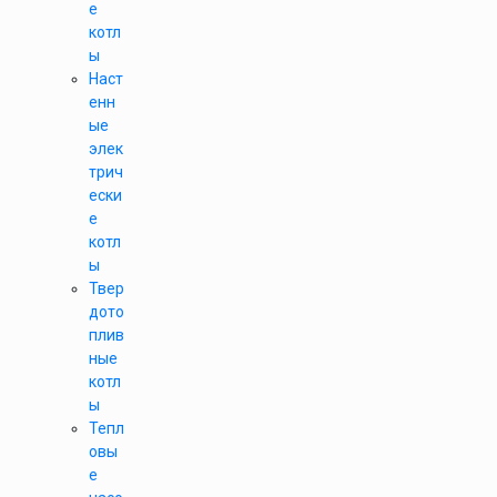
е
котл
ы
Наст
енн
ые
элек
трич
ески
е
котл
ы
Твер
дото
плив
ные
котл
ы
Тепл
овы
е