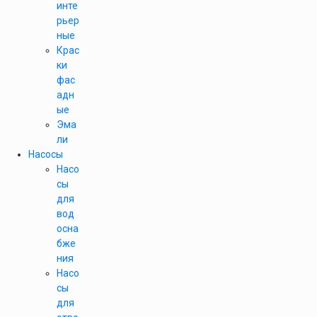
инте
рьер
ные
Крас
ки
фас
адн
ые
Эма
ли
Насосы
Насо
сы
для
вод
осна
бже
ния
Насо
сы
для