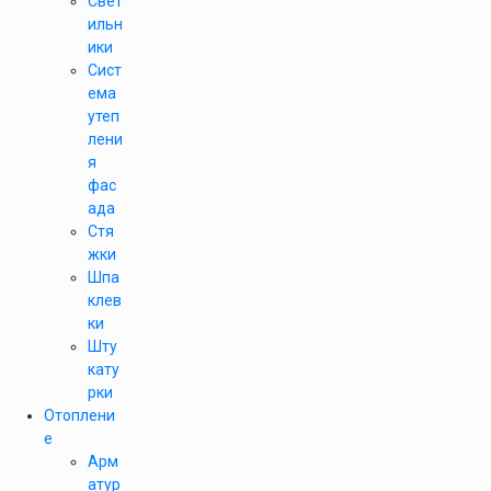
Свет
ильн
ики
Сист
ема
утеп
лени
я
фас
ада
Стя
жки
Шпа
клев
ки
Шту
кату
рки
Отоплени
е
Арм
атур