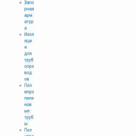
Запо
рная
арм
атур
а
Изол
яци
я
для
труб
опро
вод
ов
Пол
ипро
пиле
нов
ые
труб
ы
Пол