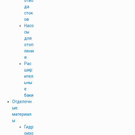
отво
да
сток
ов
Насо
сы
для
отоп
лени
я
Рас
шир
ител
ьны
е
баки
Отделочн
ые
материал
ы
Гидр
оизо