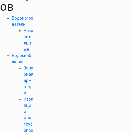
ов
Водонагре
ватели
Нако
пите
льн
ые
Водоснаб
жение
Запо
рная
арм
атур
а
Изол
яци
я
для
труб
опро