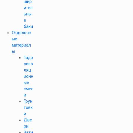
шир
ител
ьны
е
баки
Отделочн
ые
материал
ы
Гидр
оизо
ляц
ионн
ые
смес
и
Грун
товк
и
Две
ри
Зати