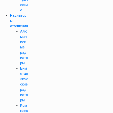
ески
е
Радиатор
ы
отопления
Алю
мин
иев
ые
рад
иато
ры
Бим
етал
личе
ские
рад
иато
ры
Ком
плек