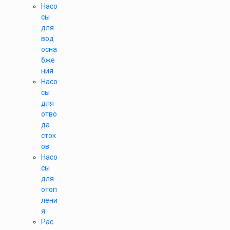
Насо
сы
для
вод
осна
бже
ния
Насо
сы
для
отво
да
сток
ов
Насо
сы
для
отоп
лени
я
Рас