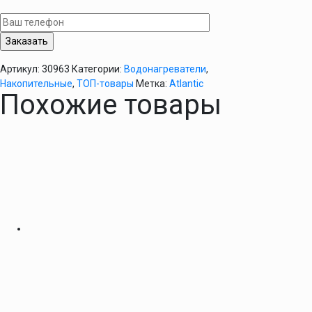
Opro
Turbo
80
VM
Atlantic
Артикул:
30963
Категории:
Водонагреватели
,
Накопительные
,
ТОП-товары
Метка:
Atlantic
Похожие товары