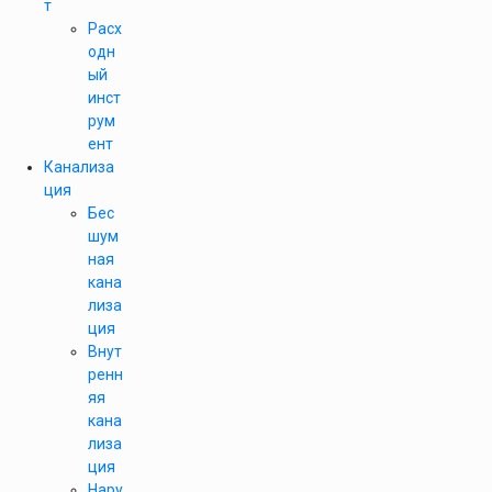
т
Расх
одн
ый
инст
рум
ент
Канализа
ция
Бес
шум
ная
кана
лиза
ция
Внут
ренн
яя
кана
лиза
ция
Нару