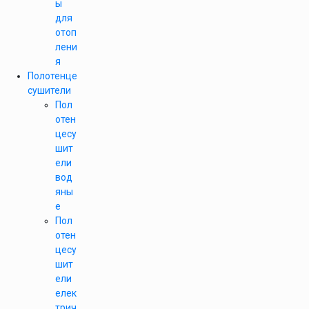
ы
для
отоп
лени
я
Полотенце
сушители
Пол
отен
цесу
шит
ели
вод
яны
е
Пол
отен
цесу
шит
ели
елек
трич