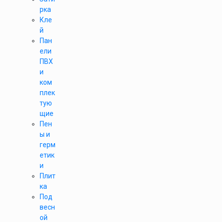
рка
Кле
й
Пан
ели
ПВХ
и
ком
плек
тую
щие
Пен
ы и
герм
етик
и
Плит
ка
Под
весн
ой