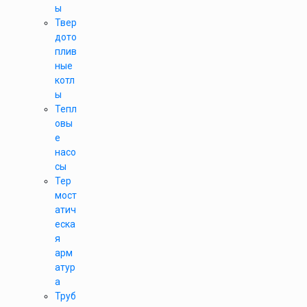
ы
Твер
дото
плив
ные
котл
ы
Тепл
овы
е
насо
сы
Тер
мост
атич
еска
я
арм
атур
а
Труб