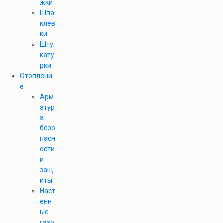
жки
Шпа
клев
ки
Шту
кату
рки
Отоплени
е
Арм
атур
а
безо
пасн
ости
и
защ
иты
Наст
енн
ые
газо