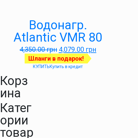
Водонагр.
Atlantic VMR 80
4,350.00
грн
4,079.00
грн
Шланги в подарок!
КУПИТЬ
Купить в кредит
Корз
ина
Катег
ории
товар