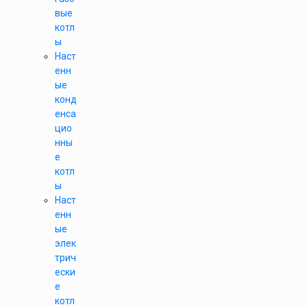
вые
котл
ы
Наст
енн
ые
конд
енса
цио
нны
е
котл
ы
Наст
енн
ые
элек
трич
ески
е
котл