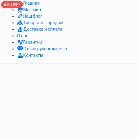
Главная
АКЦИЯ!
АКЦИЯ!
АКЦИЯ!
АКЦИЯ!
АКЦИЯ!
АКЦИЯ!
АКЦИЯ!
АКЦИЯ!
АКЦИЯ!
Магазин
Наш блог
Товары по городам
Доставка и оплата
О нас
Гарантии
Отзыв руководителю
Контакты