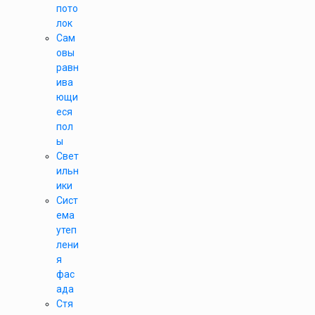
пото
лок
Сам
овы
равн
ива
ющи
еся
пол
ы
Свет
ильн
ики
Сист
ема
утеп
лени
я
фас
ада
Стя