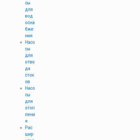
сы
для
вод
осна
бже
ния
Насо
сы
для
отво
да
сток
ов
Насо
сы
для
отоп
лени
я
Рас
шир