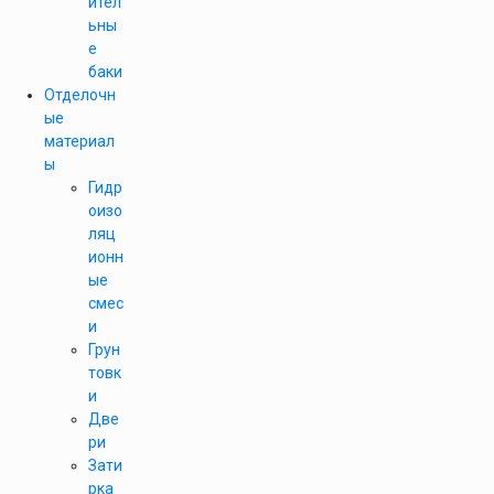
ител
ьны
е
баки
Отделочн
ые
материал
ы
Гидр
оизо
ляц
ионн
ые
смес
и
Грун
товк
и
Две
ри
Зати
рка