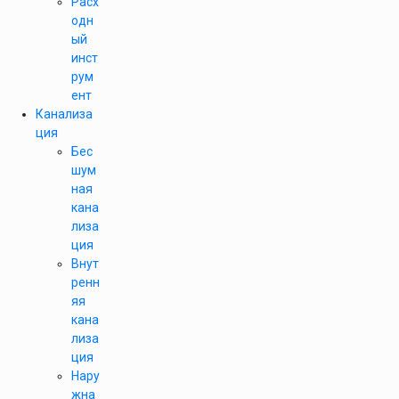
Расх
одн
ый
инст
рум
ент
Канализа
ция
Бес
шум
ная
кана
лиза
ция
Внут
ренн
яя
кана
лиза
ция
Нару
жна