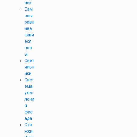
лок
Сам
овы
равн
ива
ющи
еся
пол
ы
Свет
ильн
ики
Сист
ема
утеп
лени
я
фас
ада
Стя
жки