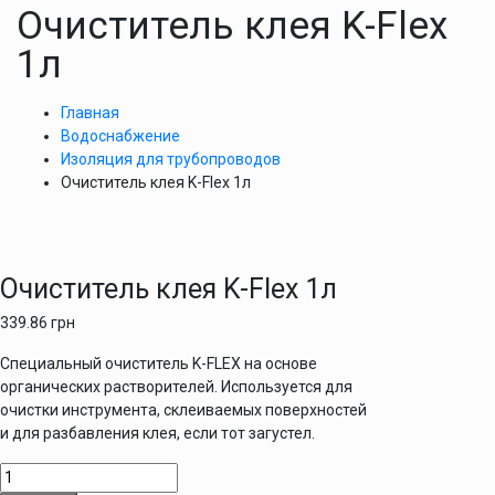
Очиститель клея K-Flex
1л
Главная
Водоснабжение
Изоляция для трубопроводов
Очиститель клея K-Flex 1л
Очиститель клея K-Flex 1л
339.86
грн
Специальный очиститель K-FLEX на основе
органических растворителей. Используется для
очистки инструмента, склеиваемых поверхностей
и для разбавления клея, если тот загустел.
Количество