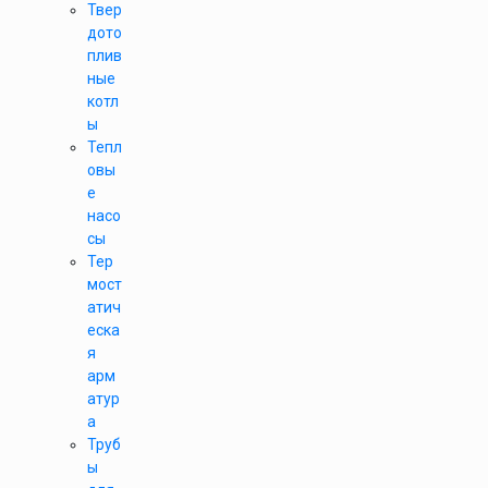
Твер
дото
плив
ные
котл
ы
Тепл
овы
е
насо
сы
Тер
мост
атич
еска
я
арм
атур
а
Труб
ы