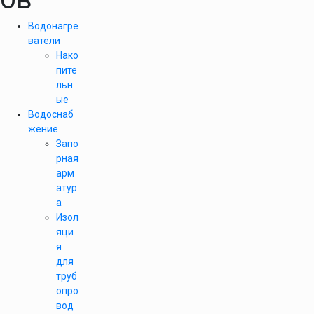
Водонагре
ватели
Нако
пите
льн
ые
Водоснаб
жение
Запо
рная
арм
атур
а
Изол
яци
я
для
труб
опро
вод