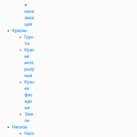
я
кана
лиза
ция
Краски
Грун
ты
Крас
ки
инте
рьер
ные
Крас
ки
фас
адн
ые
Эма
ли
Насосы
Насо