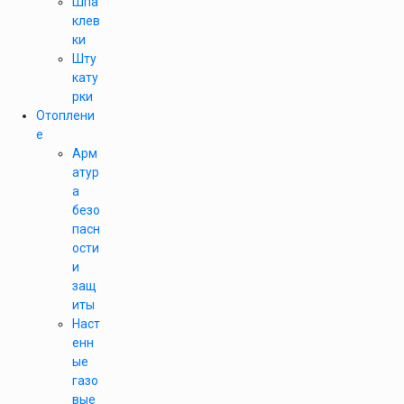
Шпа
клев
ки
Шту
кату
рки
Отоплени
е
Арм
атур
а
безо
пасн
ости
и
защ
иты
Наст
енн
ые
газо
вые