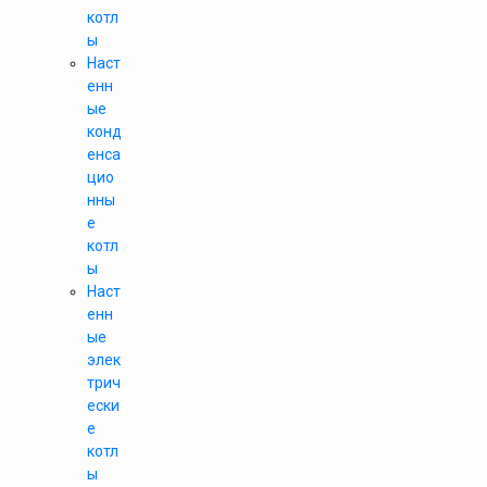
котл
ы
Наст
енн
ые
конд
енса
цио
нны
е
котл
ы
Наст
енн
ые
элек
трич
ески
е
котл
ы