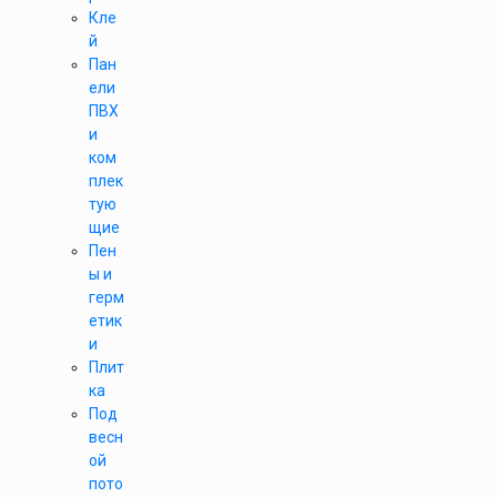
Кле
й
Пан
ели
ПВХ
и
ком
плек
тую
щие
Пен
ы и
герм
етик
и
Плит
ка
Под
весн
ой
пото