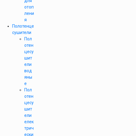
для
отоп
лени
я
Полотенце
сушители
Пол
отен
цесу
шит
ели
вод
яны
е
Пол
отен
цесу
шит
ели
елек
трич
ески