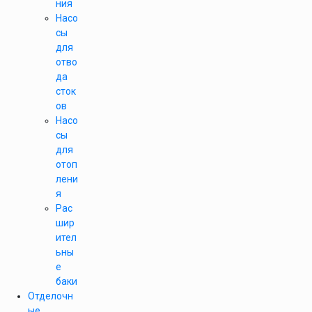
ния
Насо
сы
для
отво
да
сток
ов
Насо
сы
для
отоп
лени
я
Рас
шир
ител
ьны
е
баки
Отделочн
ые