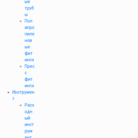
ые
труб
ы
Пол
ипро
пиле
нов
ые
фит
инги
Прес
с
фит
инги
Инструмен
т
Расх
одн
ый
инст
рум
ент