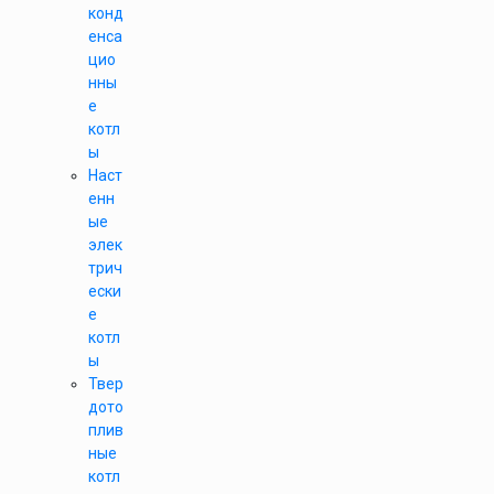
конд
енса
цио
нны
е
котл
ы
Наст
енн
ые
элек
трич
ески
е
котл
ы
Твер
дото
плив
ные
котл