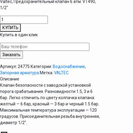
Valtec, Предохранительный клапан 6 атм. VT490,
1/2″
Количество
товара
КУПИТЬ
Аварийный
Купить в один клик
клапан
1/2"
6
бар
Valtec
Артикул:
24775
Категории:
Водоснабжение
,
Запорная арматура
Метка:
VALTEC
Описание
Клапан безопасности с заводской установкой
порога срабатывания. Разновидности 1.5, 3 и 6
бар. Легко отличить по цвету колпачка клапана:
желтый — 6 бар, красный — 3 бар и черный 1.5 бар.
Максимальная температура эксплуатации — 120
градусов. Присоединительная резьба внутренняя,
диаметр 1/2″.