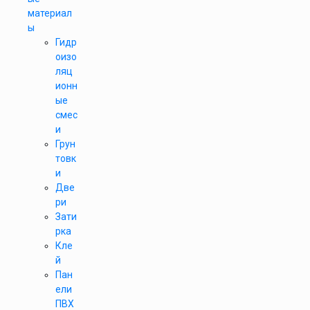
материал
ы
Гидр
оизо
ляц
ионн
ые
смес
и
Грун
товк
и
Две
ри
Зати
рка
Кле
й
Пан
ели
ПВХ