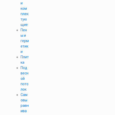
и
ком
плек
тую
щие
Пен
ы и
герм
етик
и
Плит
ка
Под
весн
ой
пото
лок
Сам
овы
равн
ива