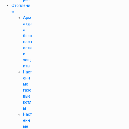
Отоплени
е
Арм
атур
а
безо
пасн
ости
и
защ
иты
Наст
енн
ые
газо
вые
котл
ы
Наст
енн
ые