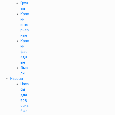
Грун
ты
Крас
ки
инте
рьер
ные
Крас
ки
фас
адн
ые
Эма
ли
Насосы
Насо
сы
для
вод
осна
бже