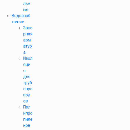
льн
ые
Водоснаб
жение
Запо
рная
арм
атур
а
Изол
яци
я
для
труб
опро
вод
ов
Пол
ипро
пиле
нов