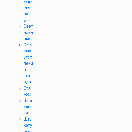
ющи
еся
пол
ы
Свет
ильн
ики
Сист
ема
утеп
лени
я
фас
ада
Стя
жки
Шпа
клев
ки
Шту
кату
рки