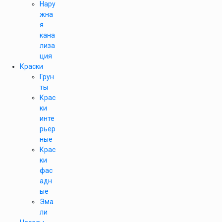
Нару
жна
я
кана
лиза
ция
Краски
Грун
ты
Крас
ки
инте
рьер
ные
Крас
ки
фас
адн
ые
Эма
ли