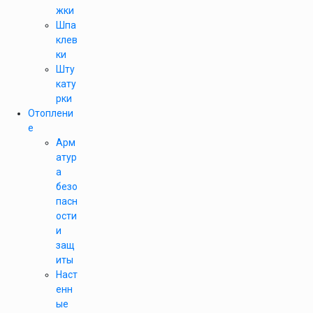
жки
Шпа
клев
ки
Шту
кату
рки
Отоплени
е
Арм
атур
а
безо
пасн
ости
и
защ
иты
Наст
енн
ые