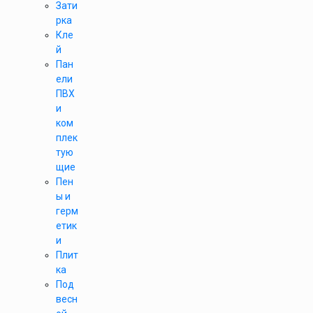
Зати
рка
Кле
й
Пан
ели
ПВХ
и
ком
плек
тую
щие
Пен
ы и
герм
етик
и
Плит
ка
Под
весн