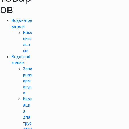
ов
Водонагре
ватели
Нако
пите
льн
ые
Водоснаб
жение
Запо
рная
арм
атур
а
Изол
яци
я
для
труб