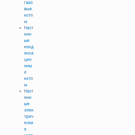
газо
вые
котл
ы
Наст
енн
ые
конд
енса
цио
нны
е
котл
ы
Наст
енн
ые
элек
трич
ески
е