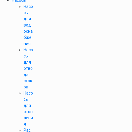
Насосы
Насо
сы
для
вод
осна
бже
ния
Насо
сы
для
отво
да
сток
ов
Насо
сы
для
отоп
лени
я
Рас