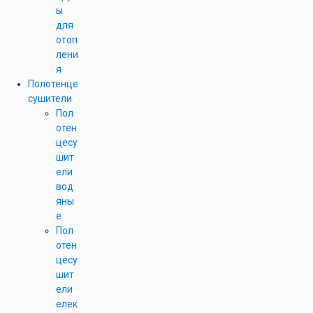
ы
для
отоп
лени
я
Полотенце
сушители
Пол
отен
цесу
шит
ели
вод
яны
е
Пол
отен
цесу
шит
ели
елек