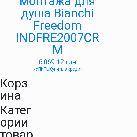
монтажа для
душа Bianchi
Freedom
INDFRE2007CR
M
6,069.12
грн
КУПИТЬ
Купить в кредит
Корз
ина
Катег
ории
товар