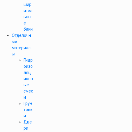
шир
ител
ьны
е
баки
Отделочн
ые
материал
ы
Гидр
оизо
ляц
ионн
ые
смес
и
Грун
товк
и
Две
ри