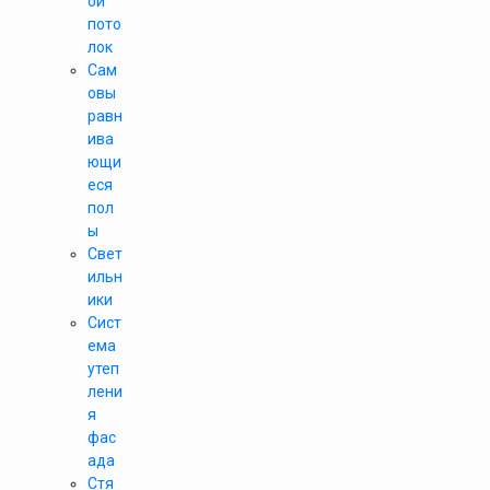
ой
пото
лок
Сам
овы
равн
ива
ющи
еся
пол
ы
Свет
ильн
ики
Сист
ема
утеп
лени
я
фас
ада
Стя