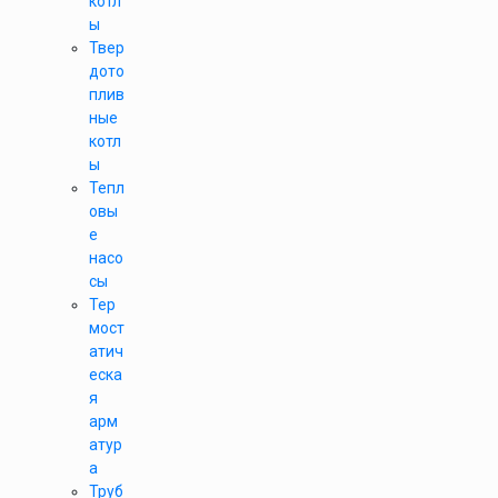
котл
ы
Твер
дото
плив
ные
котл
ы
Тепл
овы
е
насо
сы
Тер
мост
атич
еска
я
арм
атур
а
Труб