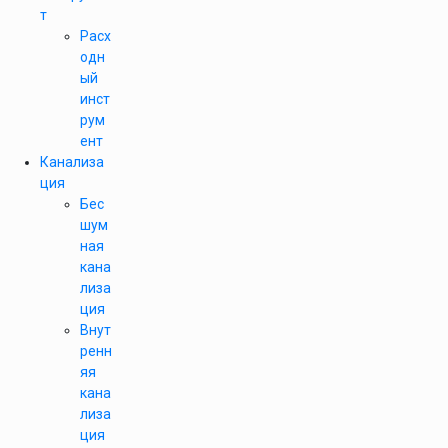
т
Расх
одн
ый
инст
рум
ент
Канализа
ция
Бес
шум
ная
кана
лиза
ция
Внут
ренн
яя
кана
лиза
ция