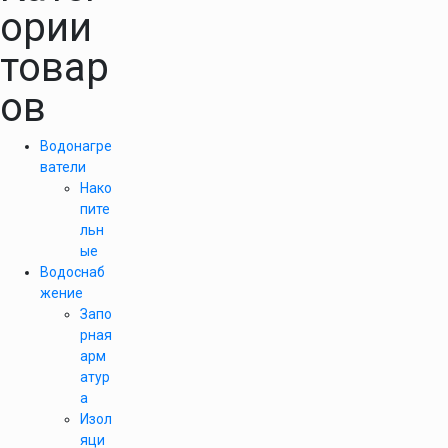
ории
товар
ов
Водонагре
ватели
Нако
пите
льн
ые
Водоснаб
жение
Запо
рная
арм
атур
а
Изол
яци