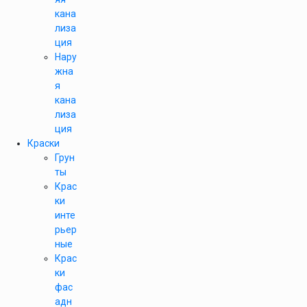
кана
лиза
ция
Нару
жна
я
кана
лиза
ция
Краски
Грун
ты
Крас
ки
инте
рьер
ные
Крас
ки
фас
адн