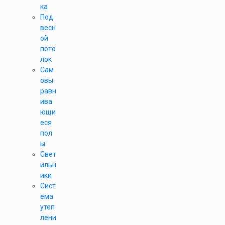
ка
Под
весн
ой
пото
лок
Сам
овы
равн
ива
ющи
еся
пол
ы
Свет
ильн
ики
Сист
ема
утеп
лени