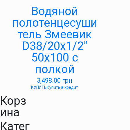
Водяной
полотенцесуши
тель Змеевик
D38/20х1/2″
50х100 с
полкой
3,498.00
грн
КУПИТЬ
Купить в кредит
Корз
ина
Катег