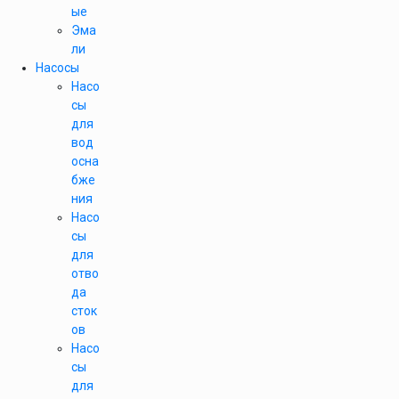
ые
Эма
ли
Насосы
Насо
сы
для
вод
осна
бже
ния
Насо
сы
для
отво
да
сток
ов
Насо
сы
для