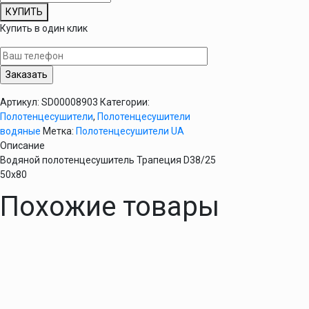
товара
КУПИТЬ
Водяной
Купить в один клик
полотенцесушитель
Трапеция
D38/25
50х80
Артикул:
SD00008903
Категории:
Полотенцесушители
,
Полотенцесушители
водяные
Метка:
Полотенцесушители UA
Описание
Водяной полотенцесушитель Трапеция D38/25
50х80
Похожие товары