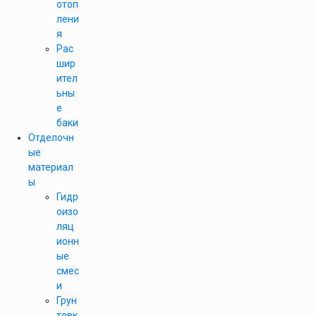
отоп
лени
я
Рас
шир
ител
ьны
е
баки
Отделочн
ые
материал
ы
Гидр
оизо
ляц
ионн
ые
смес
и
Грун
товк