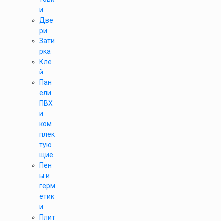
и
Две
ри
Зати
рка
Кле
й
Пан
ели
ПВХ
и
ком
плек
тую
щие
Пен
ы и
герм
етик
и
Плит