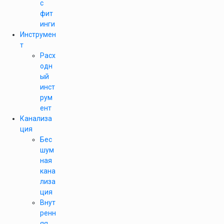
с
фит
инги
Инструмен
т
Расх
одн
ый
инст
рум
ент
Канализа
ция
Бес
шум
ная
кана
лиза
ция
Внут
ренн
яя