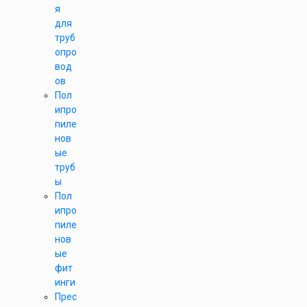
я
для
труб
опро
вод
ов
Пол
ипро
пиле
нов
ые
труб
ы
Пол
ипро
пиле
нов
ые
фит
инги
Прес