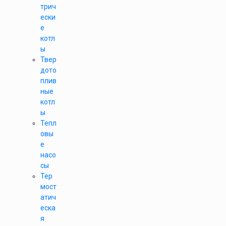
трич
ески
е
котл
ы
Твер
дото
плив
ные
котл
ы
Тепл
овы
е
насо
сы
Тер
мост
атич
еска
я