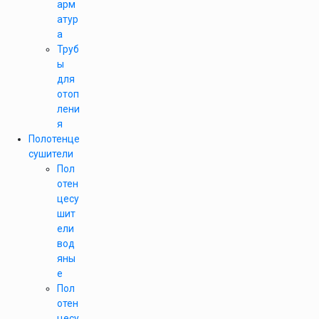
арм
атур
а
Труб
ы
для
отоп
лени
я
Полотенце
сушители
Пол
отен
цесу
шит
ели
вод
яны
е
Пол
отен
цесу