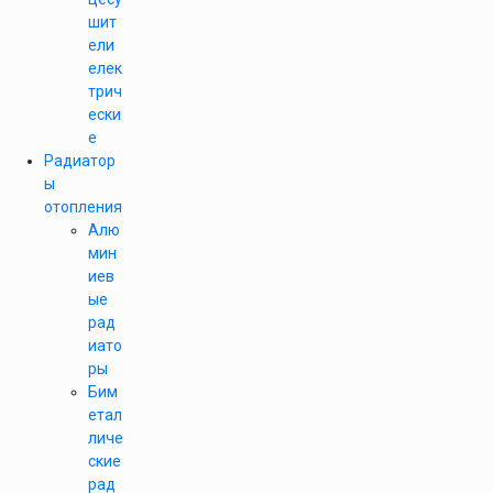
шит
ели
елек
трич
ески
е
Радиатор
ы
отопления
Алю
мин
иев
ые
рад
иато
ры
Бим
етал
личе
ские
рад