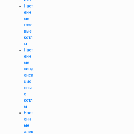
Наст
енн
ые
газо
вые
котл
ы
Наст
енн
ые
конд
енса
цио
нны
е
котл
ы
Наст
енн
ые
элек