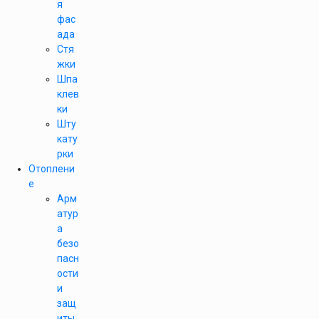
я
фас
ада
Стя
жки
Шпа
клев
ки
Шту
кату
рки
Отоплени
е
Арм
атур
а
безо
пасн
ости
и
защ
иты