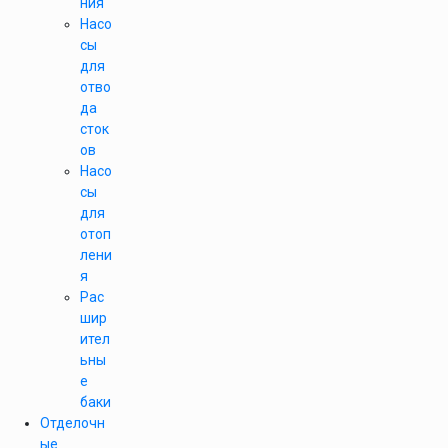
ния
Насо
сы
для
отво
да
сток
ов
Насо
сы
для
отоп
лени
я
Рас
шир
ител
ьны
е
баки
Отделочн
ые