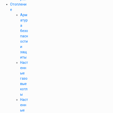
Отоплени
е
Арм
атур
а
безо
пасн
ости
и
защ
иты
Наст
енн
ые
газо
вые
котл
ы
Наст
енн
ые