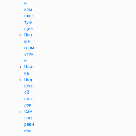
и
ком
плек
тую
щие
Пен
ы и
герм
етик
и
Плит
ка
Под
весн
ой
пото
лок
Сам
овы
равн
ива