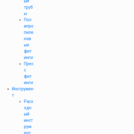
ые
труб
ы
Пол
ипро
пиле
нов
ые
фит
инги
Прес
с
фит
инги
Инструмен
т
Расх
одн
ый
инст
рум
ент