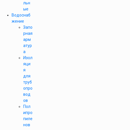
льн
ые
Водоснаб
жение
Запо
рная
арм
атур
а
Изол
яци
я
для
труб
опро
вод
ов
Пол
ипро
пиле
нов