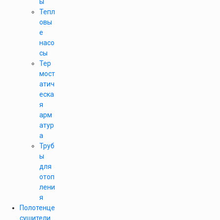
ы
Тепл
овы
е
насо
сы
Тер
мост
атич
еска
я
арм
атур
а
Труб
ы
для
отоп
лени
я
Полотенце
сушители