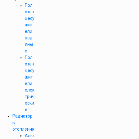
Пол
отен
цесу
шит
ели
вод
яны
е
Пол
отен
цесу
шит
ели
елек
трич
ески
е
Радиатор
ы
отопления
Алю