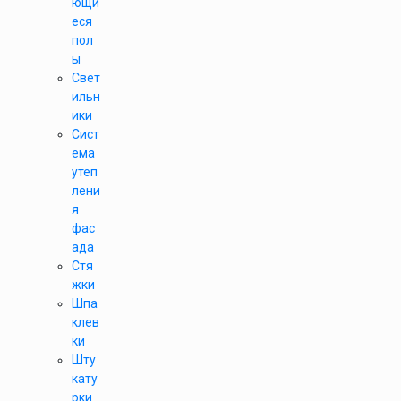
ющи
еся
пол
ы
Свет
ильн
ики
Сист
ема
утеп
лени
я
фас
ада
Стя
жки
Шпа
клев
ки
Шту
кату
рки