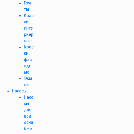
Грун
ты
Крас
ки
инте
рьер
ные
Крас
ки
фас
адн
ые
Эма
ли
Насосы
Насо
сы
для
вод
осна
бже