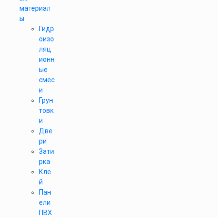
материал
ы
Гидр
оизо
ляц
ионн
ые
смес
и
Грун
товк
и
Две
ри
Зати
рка
Кле
й
Пан
ели
ПВХ