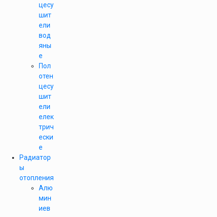
цесу
шит
ели
вод
яны
е
Пол
отен
цесу
шит
ели
елек
трич
ески
е
Радиатор
ы
отопления
Алю
мин
иев