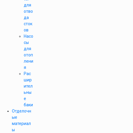
для
отво
да
сток
ов
Насо
сы
для
отоп
лени
я
Рас
шир
ител
ьны
е
баки
Отделочн
ые
материал
ы