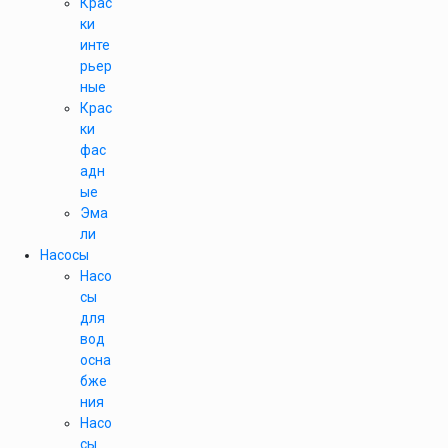
Крас
ки
инте
рьер
ные
Крас
ки
фас
адн
ые
Эма
ли
Насосы
Насо
сы
для
вод
осна
бже
ния
Насо
сы