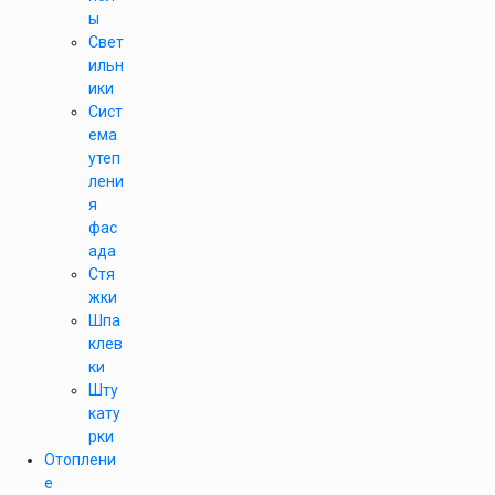
ы
Свет
ильн
ики
Сист
ема
утеп
лени
я
фас
ада
Стя
жки
Шпа
клев
ки
Шту
кату
рки
Отоплени
е