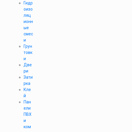
Гидр
оизо
ляц
ионн
ые
смес
и
Грун
товк
и
Две
ри
Зати
рка
Кле
й
Пан
ели
ПВХ
и
ком