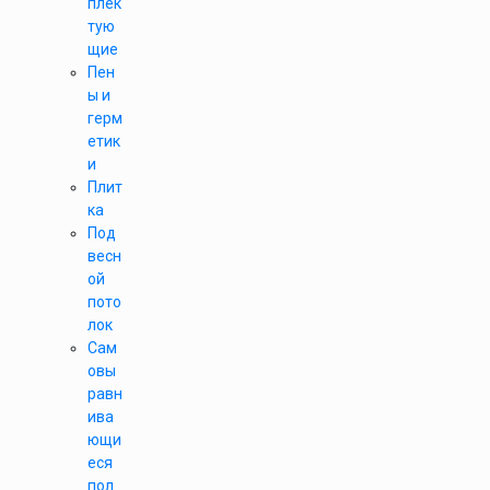
плек
тую
щие
Пен
ы и
герм
етик
и
Плит
ка
Под
весн
ой
пото
лок
Сам
овы
равн
ива
ющи
еся
пол