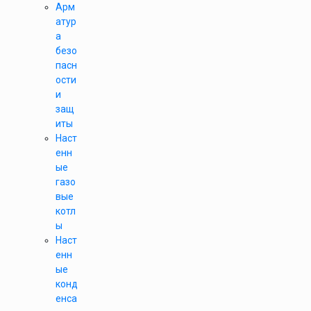
Арм
атур
а
безо
пасн
ости
и
защ
иты
Наст
енн
ые
газо
вые
котл
ы
Наст
енн
ые
конд
енса