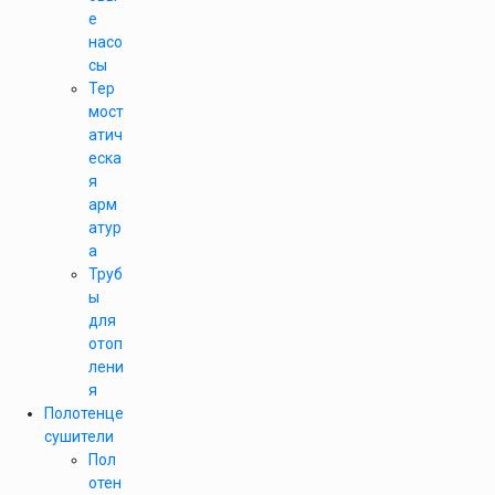
е
насо
сы
Тер
мост
атич
еска
я
арм
атур
а
Труб
ы
для
отоп
лени
я
Полотенце
сушители
Пол
отен