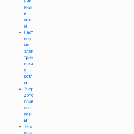
цио
нны
е
котл
ы
Наст
енн
ые
элек
трич
ески
е
котл
ы
Твер
дото
плив
ные
котл
ы
Тепл
овы