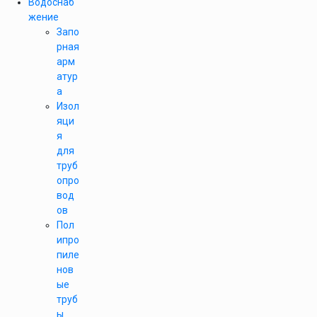
Водоснаб
жение
Запо
рная
арм
атур
а
Изол
яци
я
для
труб
опро
вод
ов
Пол
ипро
пиле
нов
ые
труб
ы