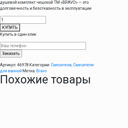
душевой комплект чешской ТМ «BRAVO» — это
долговечность и безотказность в эксплуатации
Количество
товара
КУПИТЬ
Cмеситель
Купить в один клик
для
ванны
BRAVO
COMFORT
40-
Артикул:
46978
Категории:
Смесители
,
Смесители
BF-
для ванной
Метка:
Bravo
102,
Похожие товары
душевой
комплект