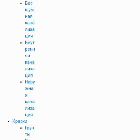
Бес
шум
ная
кана
лиза
ция
Внут
ренн
яя
кана
лиза
ция
Нару
жна
я
кана
лиза
ция
Краски
Грун
ты