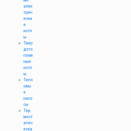
ые
элек
трич
ески
е
котл
ы
Твер
дото
плив
ные
котл
ы
Тепл
овы
е
насо
сы
Тер
мост
атич
еска