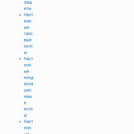
защ
иты
Наст
енн
ые
газо
вые
котл
ы
Наст
енн
ые
конд
енса
цио
нны
е
котл
ы
Наст
енн