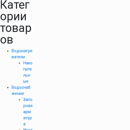
Катег
ории
товар
ов
Водонагре
ватели
Нако
пите
льн
ые
Водоснаб
жение
Запо
рная
арм
атур
а