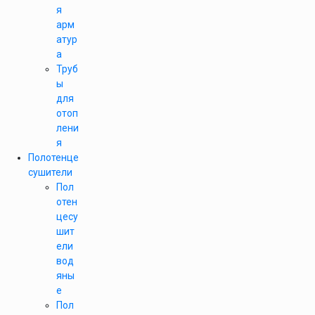
я
арм
атур
а
Труб
ы
для
отоп
лени
я
Полотенце
сушители
Пол
отен
цесу
шит
ели
вод
яны
е
Пол