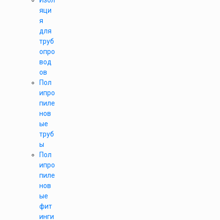
Изол
яци
я
для
труб
опро
вод
ов
Пол
ипро
пиле
нов
ые
труб
ы
Пол
ипро
пиле
нов
ые
фит
инги