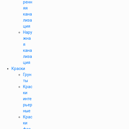
ренн
яя
кана
лиза
ция
Нару
жна
я
кана
лиза
ция
Краски
Грун
ты
Крас
ки
инте
рьер
ные
Крас
ки