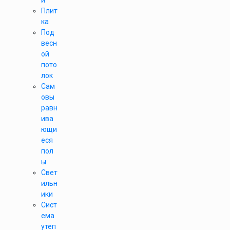
и
Плит
ка
Под
весн
ой
пото
лок
Сам
овы
равн
ива
ющи
еся
пол
ы
Свет
ильн
ики
Сист
ема
утеп