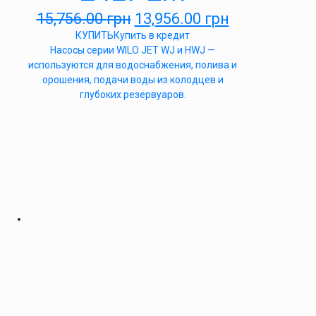
15,756.00
грн
13,956.00
грн
КУПИТЬ
Купить в кредит
Насосы серии WILO JET WJ и HWJ —
используются для водоснабжения, полива и
орошения, подачи воды из колодцев и
глубоких резервуаров.