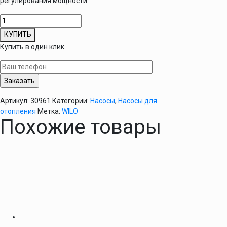
регулирования мощности.
Количество
товара
КУПИТЬ
Циркуляционный
Купить в один клик
насос
WILO
STAR-
RS
25/4-
Артикул:
30961
Категории:
Насосы
,
Насосы для
130
отопления
Метка:
WILO
Похожие товары