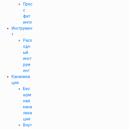
Прес
с
фит
инги
Инструмен
т
Расх
одн
ый
инст
рум
ент
Канализа
ция
Бес
шум
ная
кана
лиза
ция
Внут