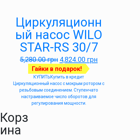
Циркуляционн
ый насос WILO
STAR-RS 30/7
5,280.00
грн
4,824.00
грн
Гайки в подарок!
КУПИТЬ
Купить в кредит
Циркуляционный насос с мокрым ротором с
резьбовым соединением. Ступенчато
настраиваемое число оборотов для
регулирования мощности.
Корз
ина