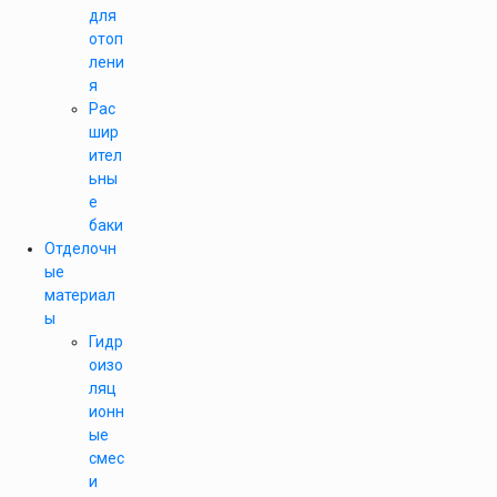
для
отоп
лени
я
Рас
шир
ител
ьны
е
баки
Отделочн
ые
материал
ы
Гидр
оизо
ляц
ионн
ые
смес
и