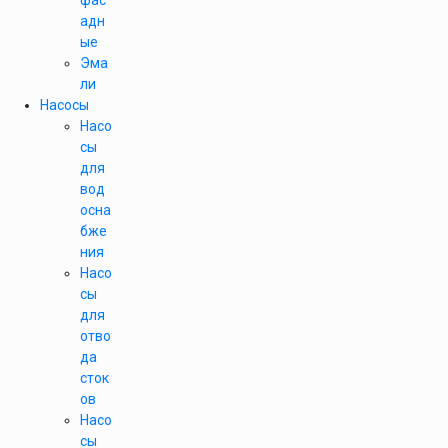
фас
адн
ые
Эма
ли
Насосы
Насо
сы
для
вод
осна
бже
ния
Насо
сы
для
отво
да
сток
ов
Насо
сы