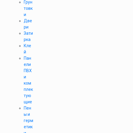
Грун
товк
и
Две
ри
Зати
рка
Кле
й
Пан
ели
ПВХ
и
ком
плек
тую
щие
Пен
ы и
герм
етик