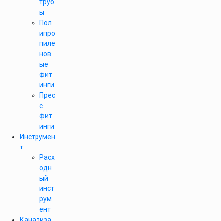
труб
ы
Пол
ипро
пиле
нов
ые
фит
инги
Прес
с
фит
инги
Инструмен
т
Расх
одн
ый
инст
рум
ент
Канализа