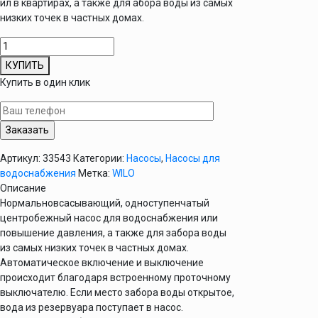
ил в квартирах, а также для абора воды из самых
низких точек в частных домах.
Количество
товара
КУПИТЬ
Насос
Купить в один клик
для
повышения
давления
WILO
PB-
Артикул:
33543
Категории:
Насосы
,
Насосы для
088
водоснабжения
Метка:
WILO
ЕА
Описание
Нормальновсасывающий, одноступенчатый
центробежный насос для водоснабжения или
повышение давления, а также для забора воды
из самых низких точек в частных домах.
Автоматическое включение и выключение
происходит благодаря встроенному проточному
выключателю. Если место забора воды открытое,
вода из резервуара поступает в насос.