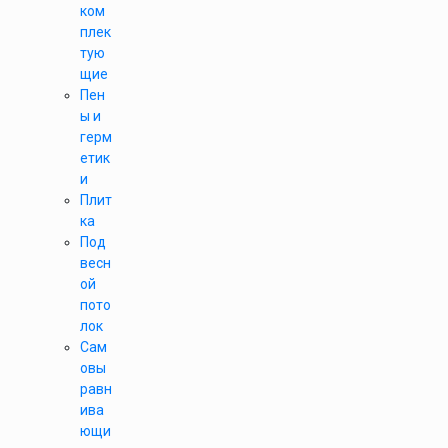
ком
плек
тую
щие
Пен
ы и
герм
етик
и
Плит
ка
Под
весн
ой
пото
лок
Сам
овы
равн
ива
ющи