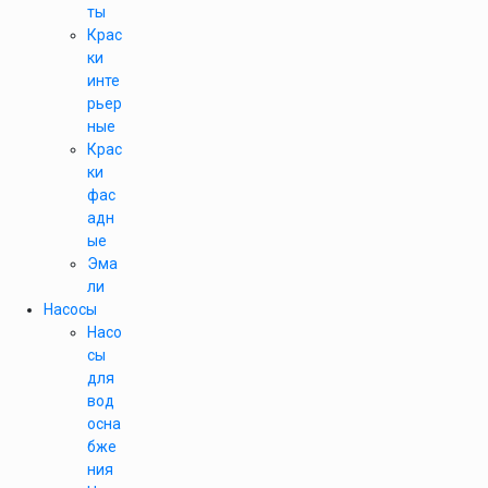
ты
Крас
ки
инте
рьер
ные
Крас
ки
фас
адн
ые
Эма
ли
Насосы
Насо
сы
для
вод
осна
бже
ния