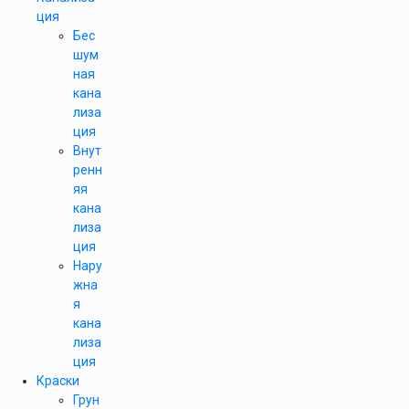
ция
Бес
шум
ная
кана
лиза
ция
Внут
ренн
яя
кана
лиза
ция
Нару
жна
я
кана
лиза
ция
Краски
Грун