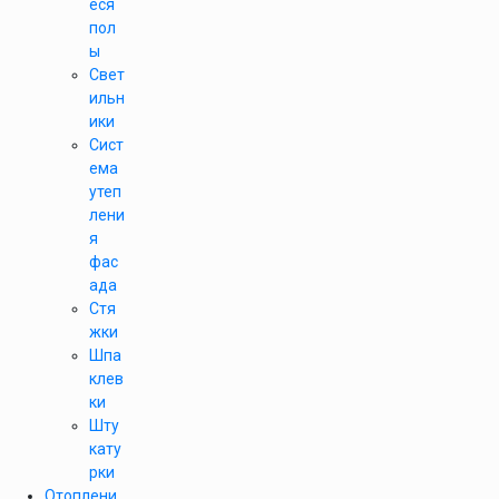
еся
пол
ы
Свет
ильн
ики
Сист
ема
утеп
лени
я
фас
ада
Стя
жки
Шпа
клев
ки
Шту
кату
рки
Отоплени