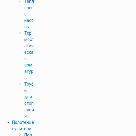
Тепл
овы
е
насо
сы
Тер
мост
атич
еска
я
арм
атур
а
Труб
ы
для
отоп
лени
я
Полотенце
сушители
Пол