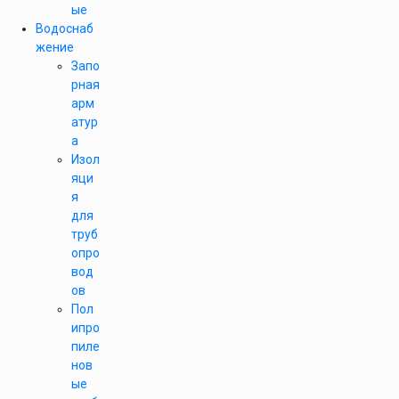
ые
Водоснаб
жение
Запо
рная
арм
атур
а
Изол
яци
я
для
труб
опро
вод
ов
Пол
ипро
пиле
нов
ые