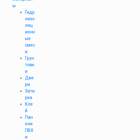
ы
Гидр
оизо
ляц
ионн
ые
смес
и
Грун
товк
и
Две
ри
Зати
рка
Кле
й
Пан
ели
ПВХ
и