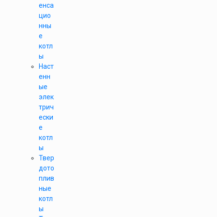
енса
цио
нны
е
котл
ы
Наст
енн
ые
элек
трич
ески
е
котл
ы
Твер
дото
плив
ные
котл
ы