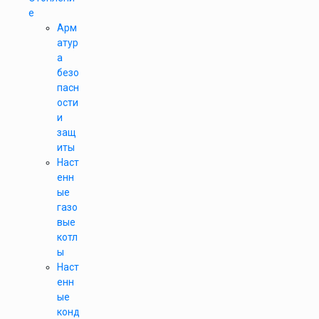
е
Арм
атур
а
безо
пасн
ости
и
защ
иты
Наст
енн
ые
газо
вые
котл
ы
Наст
енн
ые
конд