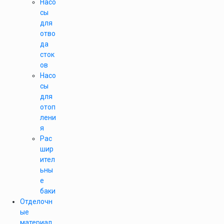
Насо
сы
для
отво
да
сток
ов
Насо
сы
для
отоп
лени
я
Рас
шир
ител
ьны
е
баки
Отделочн
ые
материал