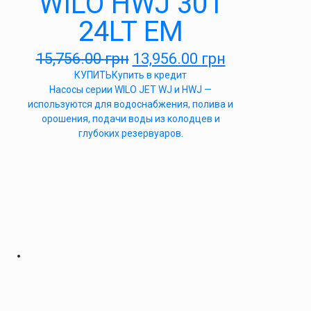
WILO HWJ 301
24LT EM
15,756.00
грн
13,956.00
грн
КУПИТЬ
Купить в кредит
Насосы серии WILO JET WJ и HWJ —
используются для водоснабжения, полива и
орошения, подачи воды из колодцев и
глубоких резервуаров.