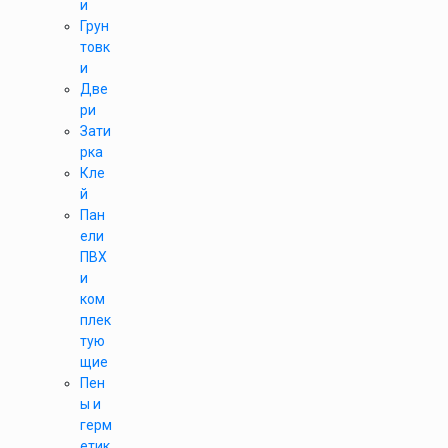
и
Грун
товк
и
Две
ри
Зати
рка
Кле
й
Пан
ели
ПВХ
и
ком
плек
тую
щие
Пен
ы и
герм
етик