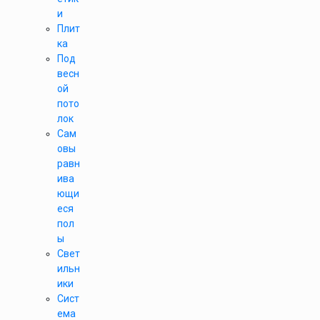
и
Плит
ка
Под
весн
ой
пото
лок
Сам
овы
равн
ива
ющи
еся
пол
ы
Свет
ильн
ики
Сист
ема