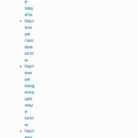
и
защ
иты
Наст
енн
ые
газо
вые
котл
ы
Наст
енн
ые
конд
енса
цио
нны
е
котл
ы
Наст
енн