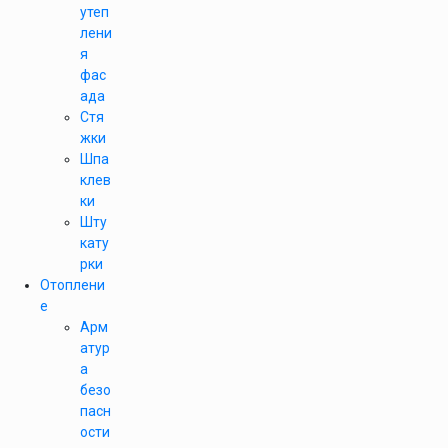
утеп
лени
я
фас
ада
Стя
жки
Шпа
клев
ки
Шту
кату
рки
Отоплени
е
Арм
атур
а
безо
пасн
ости