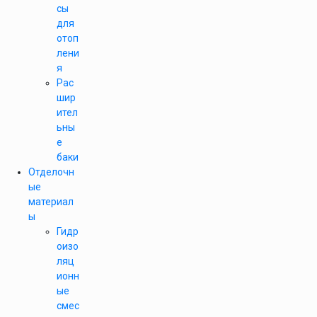
сы
для
отоп
лени
я
Рас
шир
ител
ьны
е
баки
Отделочн
ые
материал
ы
Гидр
оизо
ляц
ионн
ые
смес