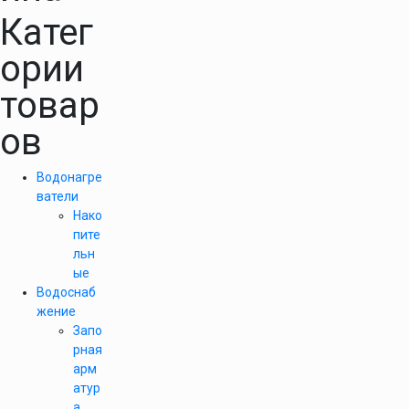
Катег
ории
товар
ов
Водонагре
ватели
Нако
пите
льн
ые
Водоснаб
жение
Запо
рная
арм
атур
а