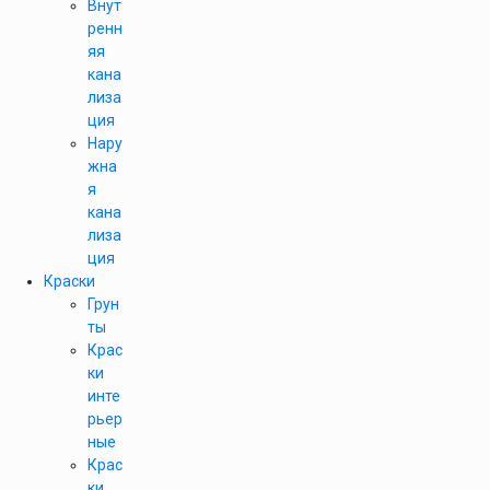
Внут
ренн
яя
кана
лиза
ция
Нару
жна
я
кана
лиза
ция
Краски
Грун
ты
Крас
ки
инте
рьер
ные
Крас
ки