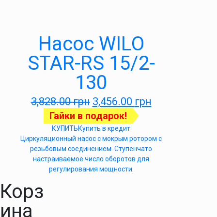
Насос WILO
STAR-RS 15/2-
130
3,828.00
грн
3,456.00
грн
Гайки в подарок!
КУПИТЬ
Купить в кредит
Циркуляционный насос с мокрым ротором с
резьбовым соединением. Ступенчато
настраиваемое число оборотов для
регулирования мощности.
Корз
ина