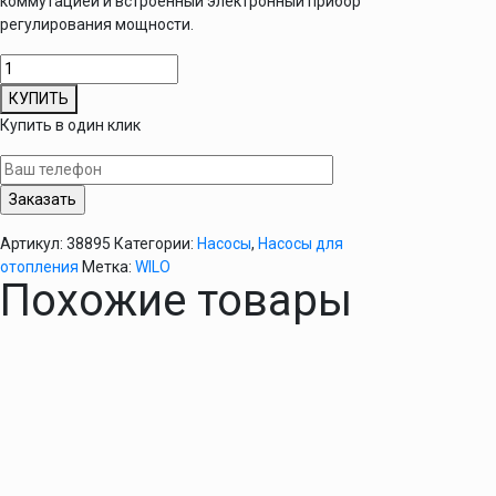
коммутацией и встроенный электронный прибор
регулирования мощности.
Количество
товара
КУПИТЬ
Циркуляционный
Купить в один клик
насос
Wilo
YONOS-
pico
25/1-
Артикул:
38895
Категории:
Насосы
,
Насосы для
4
отопления
Метка:
WILO
Похожие товары