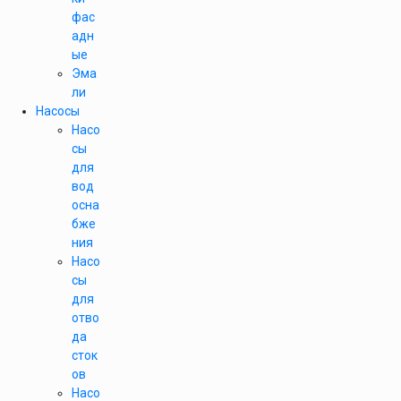
фас
адн
ые
Эма
ли
Насосы
Насо
сы
для
вод
осна
бже
ния
Насо
сы
для
отво
да
сток
ов
Насо