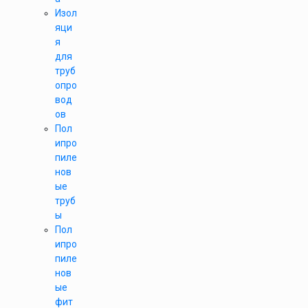
Изол
яци
я
для
труб
опро
вод
ов
Пол
ипро
пиле
нов
ые
труб
ы
Пол
ипро
пиле
нов
ые
фит