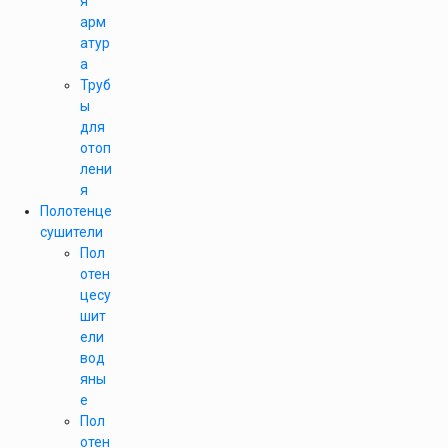
я
арм
атур
а
Труб
ы
для
отоп
лени
я
Полотенце
сушители
Пол
отен
цесу
шит
ели
вод
яны
е
Пол
отен