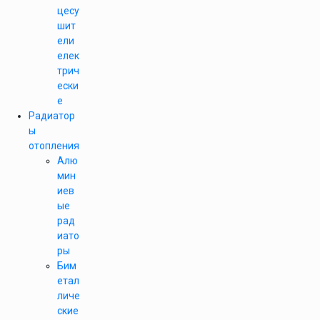
цесу
шит
ели
елек
трич
ески
е
Радиатор
ы
отопления
Алю
мин
иев
ые
рад
иато
ры
Бим
етал
личе
ские