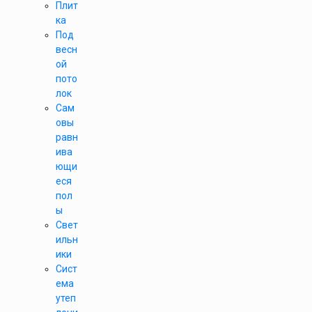
Плит
ка
Под
весн
ой
пото
лок
Сам
овы
равн
ива
ющи
еся
пол
ы
Свет
ильн
ики
Сист
ема
утеп