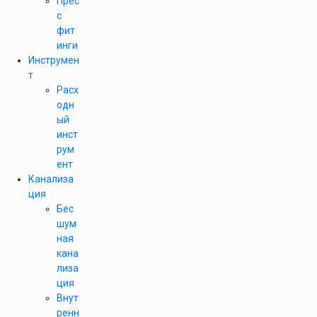
Прес
с
фит
инги
Инструмен
т
Расх
одн
ый
инст
рум
ент
Канализа
ция
Бес
шум
ная
кана
лиза
ция
Внут
ренн