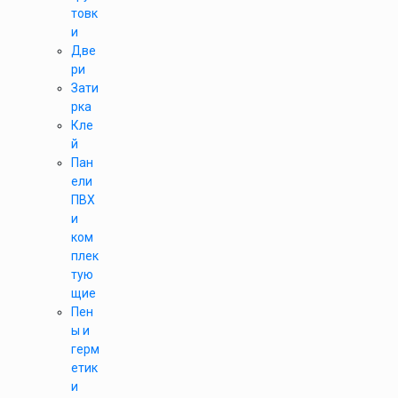
товк
и
Две
ри
Зати
рка
Кле
й
Пан
ели
ПВХ
и
ком
плек
тую
щие
Пен
ы и
герм
етик
и