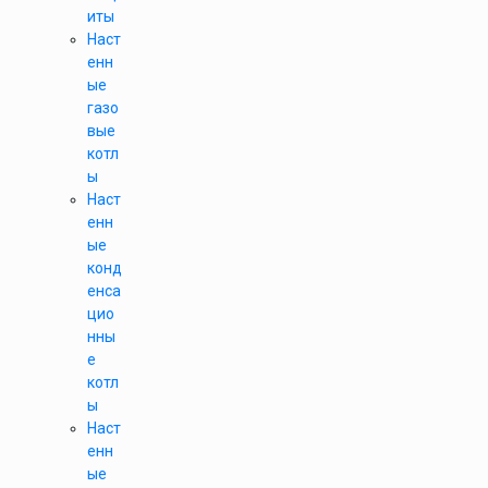
иты
Наст
енн
ые
газо
вые
котл
ы
Наст
енн
ые
конд
енса
цио
нны
е
котл
ы
Наст
енн
ые