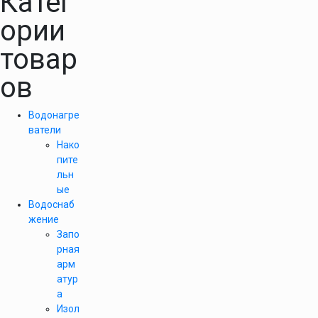
Катег
ории
товар
ов
Водонагре
ватели
Нако
пите
льн
ые
Водоснаб
жение
Запо
рная
арм
атур
а
Изол