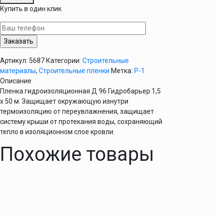
Гидризоляционная
Купить в один клик
пленка
"Д"96
1,5*50
Артикул:
5687
Категории:
Строительные
материалы
,
Строительные пленки
Метка:
Р-1
Описание
Пленка гидроизоляционная Д 96 Гидробарьер 1,5
х 50 м. Защищает окружающую изнутри
термоизоляцию от переувлажнения, защищает
систему крыши от протекания воды, сохраняющий
тепло в изоляционном слое кровли.
Похожие товары