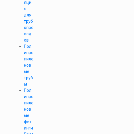
яци
я
для
труб
опро
вод
ов
Пол
ипро
пиле
нов
ые
труб
ы
Пол
ипро
пиле
нов
ые
фит
инги