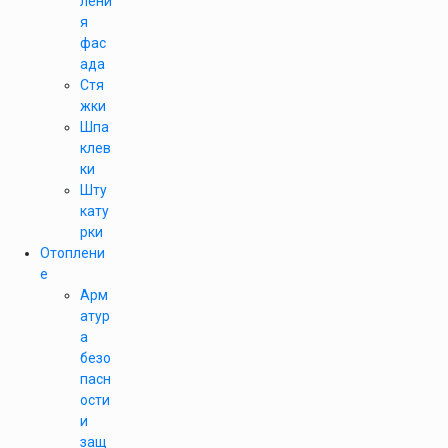
лени
я
фас
ада
Стя
жки
Шпа
клев
ки
Шту
кату
рки
Отоплени
е
Арм
атур
а
безо
пасн
ости
и
защ