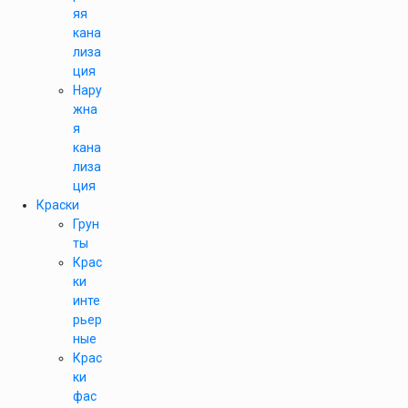
яя
кана
лиза
ция
Нару
жна
я
кана
лиза
ция
Краски
Грун
ты
Крас
ки
инте
рьер
ные
Крас
ки
фас