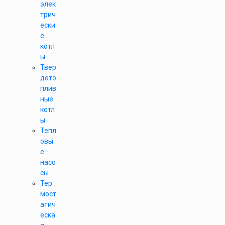
элек
трич
ески
е
котл
ы
Твер
дото
плив
ные
котл
ы
Тепл
овы
е
насо
сы
Тер
мост
атич
еска