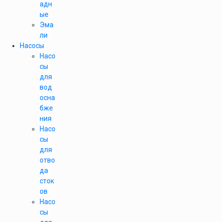
адн
ые
Эма
ли
Насосы
Насо
сы
для
вод
осна
бже
ния
Насо
сы
для
отво
да
сток
ов
Насо
сы