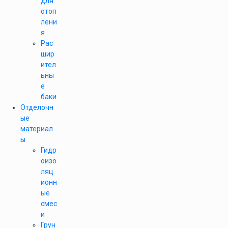
для
отоп
лени
я
Рас
шир
ител
ьны
е
баки
Отделочн
ые
материал
ы
Гидр
оизо
ляц
ионн
ые
смес
и
Грун