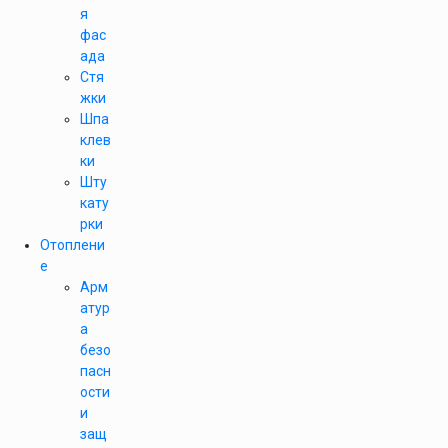
я
фас
ада
Стя
жки
Шпа
клев
ки
Шту
кату
рки
Отоплени
е
Арм
атур
а
безо
пасн
ости
и
защ