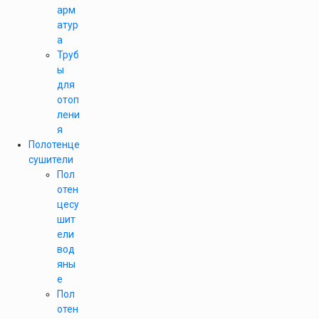
арм
атур
а
Труб
ы
для
отоп
лени
я
Полотенце
сушители
Пол
отен
цесу
шит
ели
вод
яны
е
Пол
отен