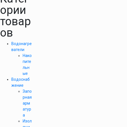
ории
товар
ов
Водонагре
ватели
Нако
пите
льн
ые
Водоснаб
жение
Запо
рная
арм
атур
а
Изол