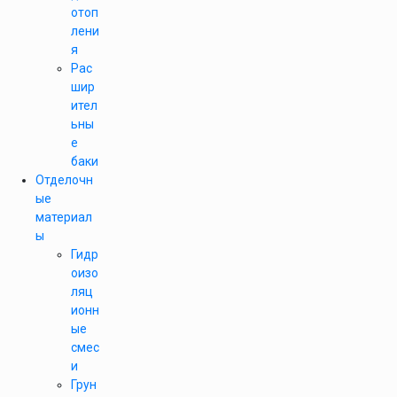
отоп
лени
я
Рас
шир
ител
ьны
е
баки
Отделочн
ые
материал
ы
Гидр
оизо
ляц
ионн
ые
смес
и
Грун