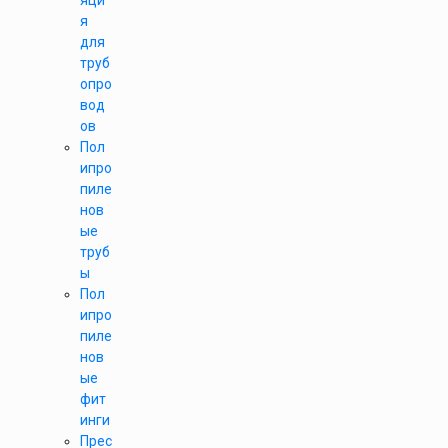
яци
я
для
труб
опро
вод
ов
Пол
ипро
пиле
нов
ые
труб
ы
Пол
ипро
пиле
нов
ые
фит
инги
Прес