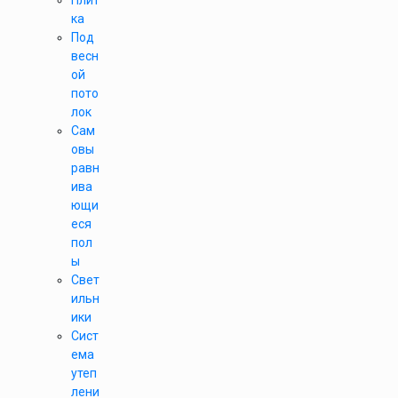
Плит
ка
Под
весн
ой
пото
лок
Сам
овы
равн
ива
ющи
еся
пол
ы
Свет
ильн
ики
Сист
ема
утеп
лени