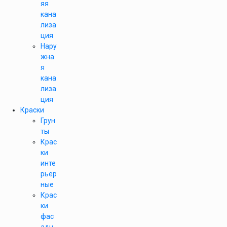
яя
кана
лиза
ция
Нару
жна
я
кана
лиза
ция
Краски
Грун
ты
Крас
ки
инте
рьер
ные
Крас
ки
фас