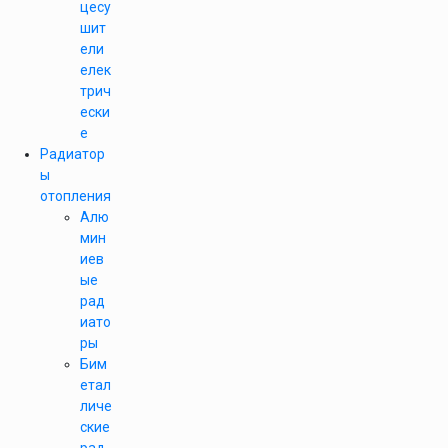
цесу
шит
ели
елек
трич
ески
е
Радиатор
ы
отопления
Алю
мин
иев
ые
рад
иато
ры
Бим
етал
личе
ские