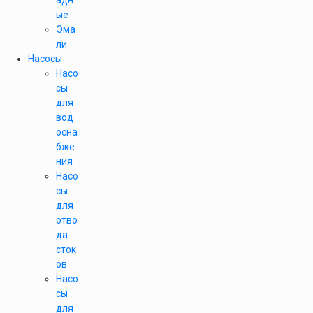
адн
ые
Эма
ли
Насосы
Насо
сы
для
вод
осна
бже
ния
Насо
сы
для
отво
да
сток
ов
Насо
сы
для