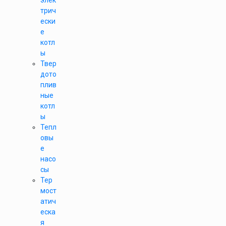
элек
трич
ески
е
котл
ы
Твер
дото
плив
ные
котл
ы
Тепл
овы
е
насо
сы
Тер
мост
атич
еска
я