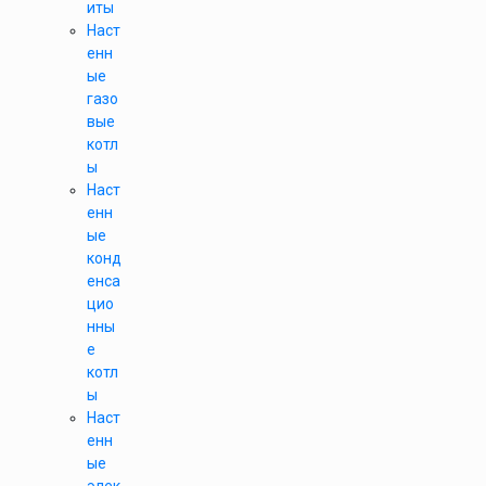
иты
Наст
енн
ые
газо
вые
котл
ы
Наст
енн
ые
конд
енса
цио
нны
е
котл
ы
Наст
енн
ые