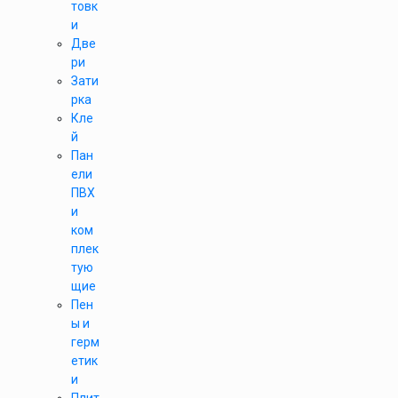
товк
и
Две
ри
Зати
рка
Кле
й
Пан
ели
ПВХ
и
ком
плек
тую
щие
Пен
ы и
герм
етик
и