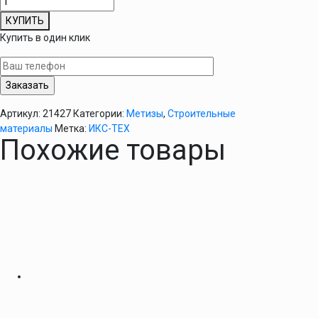
товара
КУПИТЬ
Саморез
Купить в один клик
для
гипсокартона
по
дереву
4,2/90
Артикул:
21427
Категории:
Метизы
,
Строительные
100
материалы
Метка:
ИКС-ТЕХ
шт
Похожие товары